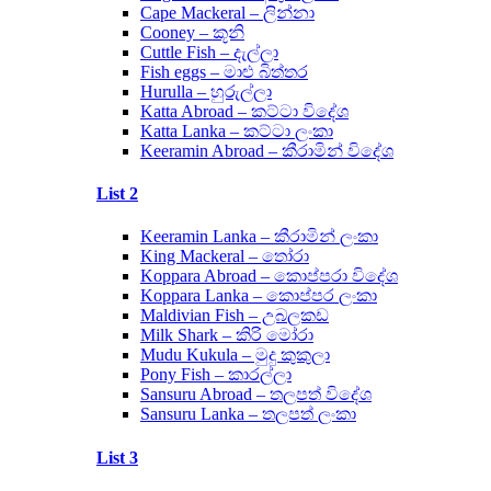
Cape Mackeral – ලින්නා
Cooney – කූනි
Cuttle Fish – දැල්ලා
Fish eggs – මාළු බිත්තර
Hurulla – හුරුල්ලා
Katta Abroad – කට්ටා විදේශ
Katta Lanka – කට්ටා ලංකා
Keeramin Abroad – කීරාමින් විදේශ
List 2
Keeramin Lanka – කීරාමින් ලංකා
King Mackeral – තෝරා
Koppara Abroad – කොප්පරා විදේශ
Koppara Lanka – කොප්පර ලංකා
Maldivian Fish – උබලකඩ
Milk Shark – කිරි මෝරා
Mudu Kukula – මුදු කුකුලා
Pony Fish – කාරල්ලා
Sansuru Abroad – තලපත් විදේශ
Sansuru Lanka – තලපත් ලංකා
List 3