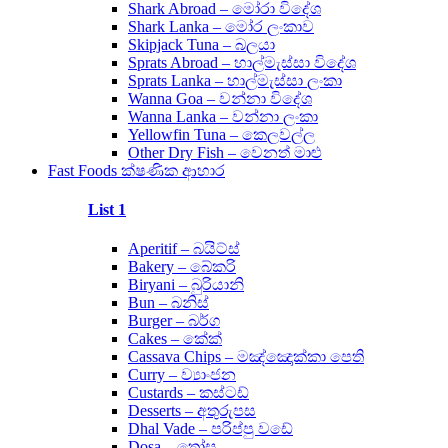
Shark Abroad – මෝරා විදේශ
Shark Lanka – මෝර ලංකාව
Skipjack Tuna – බලයා
Sprats Abroad – හාල්මැස්සා විදේශ
Sprats Lanka – හාල්මැස්සා ලංකා
Wanna Goa – වන්නා විදේශ
Wanna Lanka – වන්නා ලංකා
Yellowfin Tuna – කෙලවල්ල
Other Dry Fish – වෙනත් මාළු
Fast Foods ක්ෂණික ආහාර
List 1
Aperitif – බයිට්ස්
Bakery – බේකරි
Biryani – බුරියානි
Bun – බනිස්
Burger – බර්ග
Cakes – කේක්
Cassava Chips – මඤ්ඤොක්කා පෙති
Curry – ව්‍යාංජන
Custards – කස්ටඩ්
Desserts – අතුරුපස
Dhal Vade – පරිප්පු වඩේ
Dosa – තෝස