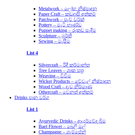
Metalwork – ලෝහ නිෂ්පාදන
Paper Craft – කඩදාසි අත්කම්
Patchwork – පැච් වර්ක්
Pottery – මැටි භාණ්ඩ
Puppet making – රූකඩ සෑදීම
Sculpture – මූර්ති
Sewing – මැසීම
List 4
Silvercraft – රිදී කර්මාන්ත
Tree Leaves – ශාක පත්‍ර
Weaving – විවීම
Wicker Products – වේවැල් නිෂ්පාදන
Wood Craft – දැව නිර්මාණ
Othercraft – වෙනත් අත්කම්
Drinks පාන වර්ග
List 1
Ayurvedic Drinks – ආයුර්වේද බීම
Bael Flower – බෙලි මල්
Champagne – ශැම්පේන්