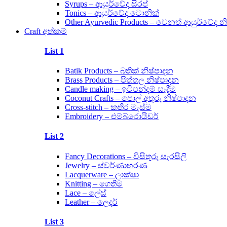
Syrups – ආයුර්වේද සිරප්
Tonics – ආයුර්වේද ටොනික්
Other Ayurvedic Products – වෙනත් ආයුර්වේද න
Craft අත්කම්
List 1
Batik Products – බතික් නිෂ්පාදන
Brass Products – පිත්තල නිෂ්පාදන
Candle making – ඉටිපන්දම් සෑදීම
Coconut Crafts – පොල් අතුරු නිෂ්පාදන
Cross-stitch – කතිර මැස්ම
Embroidery – එම්බ්රොයිඩර්
List 2
Fancy Decorations – විසිතුරු සැරසිලි
Jewelry – ස්වර්ණාභරණ
Lacquerware – ලාක්ෂා
Knitting – ගෙතීම
Lace – ලේස්
Leather – ලෙදර්
List 3