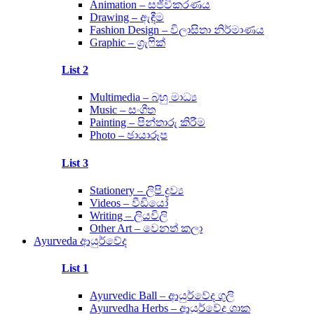
Animation – සජීවිකරණය
Drawing – ඇඳීම
Fashion Design – විලාසිතා නිර්මාණය
Graphic – ග්‍රැෆික්
List 2
Multimedia – බහු මාධ්‍ය
Music – සංගීත
Painting – පින්තාරු කිරීම
Photo – ඡායාරූප
List 3
Stationery – ලිපි ද්‍රව්‍ය
Videos – වීඩියෝ
Writing – ලියවිලි
Other Art – වෙනත් කලා
Ayurveda ආයුර්වේද
List 1
Ayurvedic Ball – ආයුර්වේද ගුලි
Ayurvedha Herbs – ආයුර්වේද ශාක