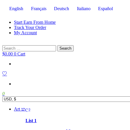
English
Français
Deutsch
Italiano
Español
Start Earn From Home
Track Your Order
My Account
Search
for:
$
0.00
0
Cart
0
Main
Art කලා
Menu
List 1