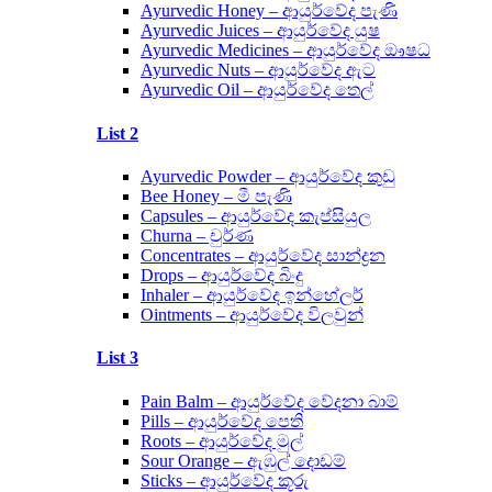
Ayurvedic Honey – ආයුර්වේද පැණි
Ayurvedic Juices – ආයුර්වේද යුෂ
Ayurvedic Medicines – ආයුර්වේද ඖෂධ
Ayurvedic Nuts – ආයුර්වේද ඇට
Ayurvedic Oil – ආයුර්වේද තෙල්
List 2
Ayurvedic Powder – ආයුර්වේද කුඩු
Bee Honey – මී පැණි
Capsules – ආයුර්වේද කැප්සියුල
Churna – චුර්ණ
Concentrates – ආයුර්වේද සාන්ද්‍රන
Drops – ආයුර්වේද බිංදු
Inhaler – ආයුර්වේද ඉන්හේලර්
Ointments – ආයුර්වේද විලවුන්
List 3
Pain Balm – ආයුර්වේද වේදනා බාම්
Pills – ආයුර්වේද පෙති
Roots – ආයුර්වේද මුල්
Sour Orange – ඇඹුල් දොඩම්
Sticks – ආයුර්වේද කූරු