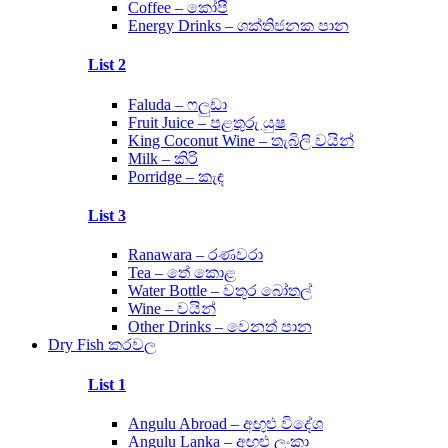
Coffee – කෝපී
Energy Drinks – ශක්තිජනක පාන
List 2
Faluda – ෆලුඩා
Fruit Juice – පළතුරු යුෂ
King Coconut Wine – තැබිලි වයින්
Milk – කිරි
Porridge – කැඳ
List 3
Ranawara – රණවරා
Tea – තේ කොළ
Water Bottle – වතුර බෝතල්
Wine – වයින්
Other Drinks – වෙනත් පාන
Dry Fish කරවල
List 1
Angulu Abroad – අඟුළු විදේශ
Angulu Lanka – අඟුළු ලංකා