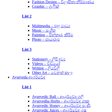
Fashion Design – විලාසිතා නිර්මාණය
Graphic – ග්‍රැෆික්
List 2
Multimedia – බහු මාධ්‍ය
Music – සංගීත
Painting – පින්තාරු කිරීම
Photo – ඡායාරූප
List 3
Stationery – ලිපි ද්‍රව්‍ය
Videos – වීඩියෝ
Writing – ලියවිලි
Other Art – වෙනත් කලා
Ayurveda ආයුර්වේද
List 1
Ayurvedic Ball – ආයුර්වේද ගුලි
Ayurvedha Herbs – ආයුර්වේද ශාක
Ayurvedic Honey – ආයුර්වේද පැණි
Ayurvedic Juices – ආයුර්වේද යුෂ