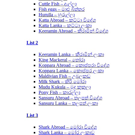
Cuttle Fish – දැල්ලා
Fish eggs – මාළු බිත්තර
Hurulla – හුරුල්ලා
Katta Abroad – කට්ටා විදේශ
Katta Lanka – කට්ටා ලංකා
Keeramin Abroad – කීරාමින් විදේශ
List 2
Keeramin Lanka – කීරාමින් ලංකා
King Mackeral – තෝරා
Koppara Abroad – කොප්පරා විදේශ
Koppara Lanka – කොප්පර ලංකා
Maldivian Fish – උබලකඩ
Milk Shark – කිරි මෝරා
Mudu Kukula – මුදු කුකුලා
Pony Fish – කාරල්ලා
Sansuru Abroad – තලපත් විදේශ
Sansuru Lanka – තලපත් ලංකා
List 3
Shark Abroad – මෝරා විදේශ
Shark Lanka – මෝර ලංකාව