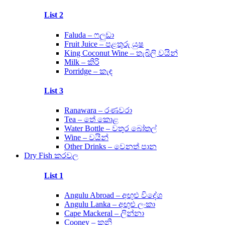
List 2
Faluda – ෆලුඩා
Fruit Juice – පළතුරු යුෂ
King Coconut Wine – තැබිලි වයින්
Milk – කිරි
Porridge – කැඳ
List 3
Ranawara – රණවරා
Tea – තේ කොළ
Water Bottle – වතුර බෝතල්
Wine – වයින්
Other Drinks – වෙනත් පාන
Dry Fish කරවල
List 1
Angulu Abroad – අඟුළු විදේශ
Angulu Lanka – අඟුළු ලංකා
Cape Mackeral – ලින්නා
Cooney – කූනි