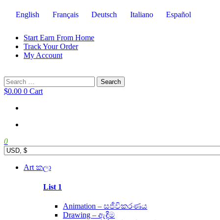
English
Français
Deutsch
Italiano
Español
Start Earn From Home
Track Your Order
My Account
Search
for:
$
0.00
0
Cart
0
Main
Art කලා
Menu
List 1
Animation – සජීවිකරණය
Drawing – ඇඳීම