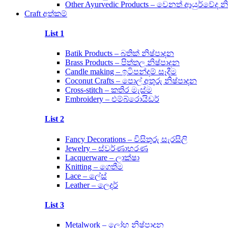
Other Ayurvedic Products – වෙනත් ආයුර්වේද න
Craft අත්කම්
List 1
Batik Products – බතික් නිෂ්පාදන
Brass Products – පිත්තල නිෂ්පාදන
Candle making – ඉටිපන්දම් සෑදීම
Coconut Crafts – පොල් අතුරු නිෂ්පාදන
Cross-stitch – කතිර මැස්ම
Embroidery – එම්බ්රොයිඩර්
List 2
Fancy Decorations – විසිතුරු සැරසිලි
Jewelry – ස්වර්ණාභරණ
Lacquerware – ලාක්ෂා
Knitting – ගෙතීම
Lace – ලේස්
Leather – ලෙදර්
List 3
Metalwork – ලෝහ නිෂ්පාදන