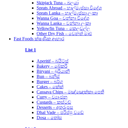
Skipjack Tuna – බලයා
Sprats Abroad – හාල්මැස්සා විදේශ
Sprats Lanka – හාල්මැස්සා ලංකා
Wanna Goa – වන්නා විදේශ
Wanna Lanka – වන්නා ලංකා
Yellowfin Tuna – කෙලවල්ල
Other Dry Fish – වෙනත් මාළු
Fast Foods ක්ෂණික ආහාර
List 1
Aperitif – බයිට්ස්
Bakery – බේකරි
Biryani – බුරියානි
Bun – බනිස්
Burger – බර්ග
Cakes – කේක්
Cassava Chips – මඤ්ඤොක්කා පෙති
Curry – ව්‍යාංජන
Custards – කස්ටඩ්
Desserts – අතුරුපස
Dhal Vade – පරිප්පු වඩේ
Dosa – තෝස