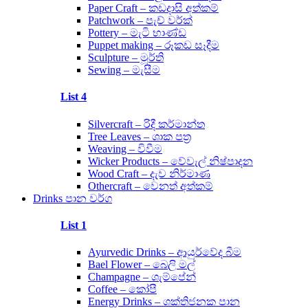
Paper Craft – කඩදාසි අත්කම්
Patchwork – පැච් වර්ක්
Pottery – මැටි භාණ්ඩ
Puppet making – රූකඩ සෑදීම
Sculpture – මූර්ති
Sewing – මැසීම
List 4
Silvercraft – රිදී කර්මාන්ත
Tree Leaves – ශාක පත්‍ර
Weaving – විවීම
Wicker Products – වේවැල් නිෂ්පාදන
Wood Craft – දැව නිර්මාණ
Othercraft – වෙනත් අත්කම්
Drinks පාන වර්ග
List 1
Ayurvedic Drinks – ආයුර්වේද බීම
Bael Flower – බෙලි මල්
Champagne – ශැම්පේන්
Coffee – කෝපී
Energy Drinks – ශක්තිජනක පාන