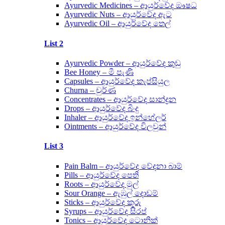
Ayurvedic Medicines – ආයුර්වේද ඖෂධ
Ayurvedic Nuts – ආයුර්වේද ඇට
Ayurvedic Oil – ආයුර්වේද තෙල්
List 2
Ayurvedic Powder – ආයුර්වේද කුඩු
Bee Honey – මී පැණි
Capsules – ආයුර්වේද කැප්සියුල
Churna – චුර්ණ
Concentrates – ආයුර්වේද සාන්ද්‍රන
Drops – ආයුර්වේද බිංදු
Inhaler – ආයුර්වේද ඉන්හේලර්
Ointments – ආයුර්වේද විලවුන්
List 3
Pain Balm – ආයුර්වේද වේදනා බාම්
Pills – ආයුර්වේද පෙති
Roots – ආයුර්වේද මුල්
Sour Orange – ඇඹුල් දොඩම්
Sticks – ආයුර්වේද කූරු
Syrups – ආයුර්වේද සිරප්
Tonics – ආයුර්වේද ටොනික්