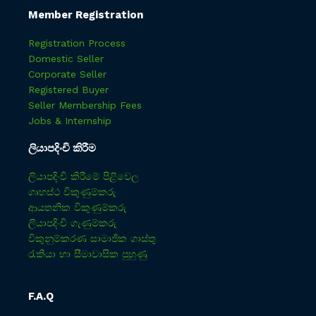
Member Registration
Registration Process
Domestic Seller
Corporate Seller
Registered Buyer
Seller Membership Fees
Jobs & Internship
ලියාපදිංචි කිරීම
ලියාපදිංචි කිරීමේ පිළිවෙල
ගෘහස්ථ විකුණුම්කරු
ආයතනික විකුණුම්කරු
ලියාපදිංචි ගැණුම්කරු
විකුනුම්කරණ සාමාජික ගාස්තු
රැකියා හා සීමාවාසික පුහුණු
F.A.Q