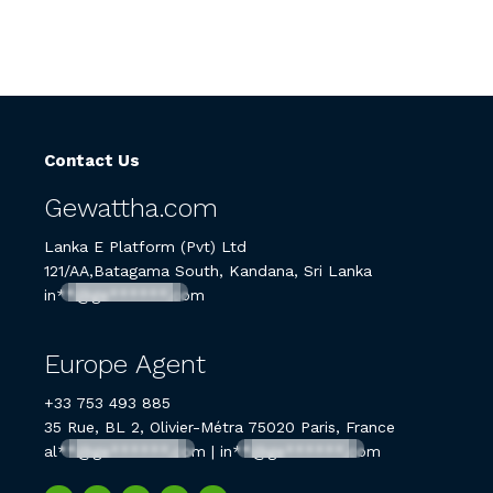
Contact Us
Gewattha.com
Lanka E Platform (Pvt) Ltd
121/AA,Batagama South, Kandana, Sri Lanka
in**@ge******.com
Europe Agent
+33 753 493 885
35 Rue, BL 2, Olivier-Métra 75020 Paris, France
al**@ge******.com
|
in**@ge******.com