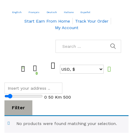
English
Français
Deutsch
Italiano
Español
Start Earn From Home
Track Your Order
My Account
0
0
0
50 Km
500
Filter
No products were found matching your selection.