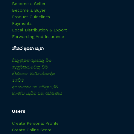
Become a Seller
Become a Buyer
Product Guidelines
Payments
Local Distribution & Export
Forwarding And Insurance
නිතර අසන පැන
විකුණුම්කරුවෙකු වීම
ගැනුම්කරුවෙකු වීම
නිෂ්පාදන මාර්ගෝපදේශ
ගෙවීම
අපනයනය හා බෙදාහැරීම
භාණ්ඩ යැවීම සහ රක්ෂණය
Users
Create Personal Profile
Create Online Store