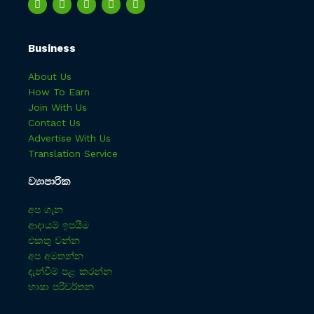
Business
About Us
How To Earn
Join With Us
Contact Us
Advertise With Us
Translation Service
ව්‍යාපාරික
අප ගැන
ආදායම් ඉපයීම
එකතු වන්න
අප අමතන්න
දැන්වීම් පළ කරන්න
භාෂා පරිවර්තන