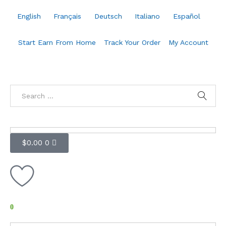
English
Français
Deutsch
Italiano
Español
Start Earn From Home
Track Your Order
My Account
$
0.00
0
0