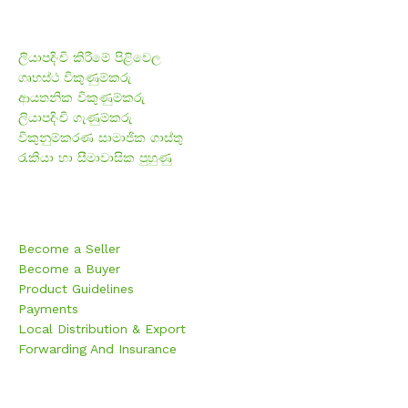
ලියාපදිංචි කිරීම
ලියාපදිංචි කිරීමේ පිළිවෙල
ගෘහස්ථ විකුණුම්කරු
ආයතනික විකුණුම්කරු
ලියාපදිංචි ගැණුම්කරු
විකුනුම්කරණ සාමාජික ගාස්තු
රැකියා හා සීමාවාසික පුහුණු
F.A.Q
Become a Seller
Become a Buyer
Product Guidelines
Payments
Local Distribution & Export
Forwarding And Insurance
නිතර අසන පැන