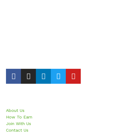
Lanka E Platform (Pvt) Ltd
121/AA,Batagama South, Kandana, Sri Lanka
in**@ge******.com
Europe Agent
+33 753 493 885
35 Rue, BL 2, Olivier-Métra 75020 Paris, France
al**@ge******.com
|
in**@ge******.com
Business
About Us
How To Earn
Join With Us
Contact Us