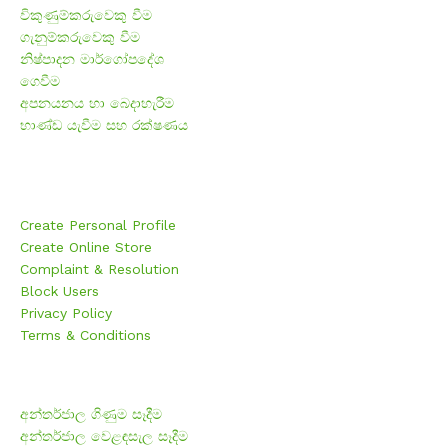
විකුණුම්කරුවෙකු වීම
ගැනුම්කරුවෙකු වීම
නිෂ්පාදන මාර්ගෝපදේශ
ගෙවීම
අපනයනය හා බෙදාහැරීම
භාණ්ඩ යැවීම සහ රක්ෂණය
Users
Create Personal Profile
Create Online Store
Complaint & Resolution
Block Users
Privacy Policy
Terms & Conditions
පරිශීලකයන්
අන්තර්ජාල ගිණුම සෑදීම
අන්තර්ජාල වෙළඳසැල සෑදීම