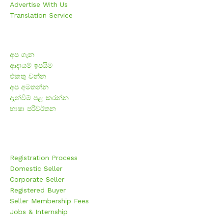
Advertise With Us
Translation Service
ව්‍යාපාරික
අප ගැන
ආදායම් ඉපයීම
එකතු වන්න
අප අමතන්න
දැන්වීම් පළ කරන්න
භාෂා පරිවර්තන
Member Registration
Registration Process
Domestic Seller
Corporate Seller
Registered Buyer
Seller Membership Fees
Jobs & Internship