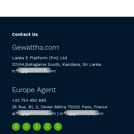
Contact Us
Gewattha.com
Lanka E Platform (Pvt) Ltd
121/AA,Batagama South, Kandana, Sri Lanka
in**@ge******.com
Europe Agent
+33 753 493 885
35 Rue, BL 2, Olivier-Métra 75020 Paris, France
al**@ge******.com
|
in**@ge******.com