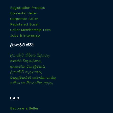
Registration Process
Domestic Seller
Corporate Seller
Registered Buyer
Seller Membership Fees
Jobs & Internship
ලියාපදිංචි කිරීම
ලියාපදිංචි කිරීමේ පිළිවෙල
ගෘහස්ථ විකුණුම්කරු
ආයතනික විකුණුම්කරු
ලියාපදිංචි ගැණුම්කරු
විකුනුම්කරණ සාමාජික ගාස්තු
රැකියා හා සීමාවාසික පුහුණු
F.A.Q
Become a Seller