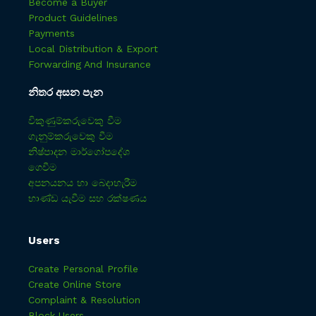
Become a Buyer
Product Guidelines
Payments
Local Distribution & Export
Forwarding And Insurance
නිතර අසන පැන
විකුණුම්කරුවෙකු වීම
ගැනුම්කරුවෙකු වීම
නිෂ්පාදන මාර්ගෝපදේශ
ගෙවීම
අපනයනය හා බෙදාහැරීම
භාණ්ඩ යැවීම සහ රක්ෂණය
Users
Create Personal Profile
Create Online Store
Complaint & Resolution
Block Users