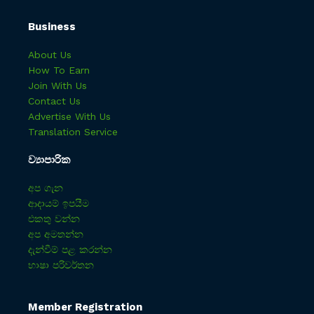
Business
About Us
How To Earn
Join With Us
Contact Us
Advertise With Us
Translation Service
ව්‍යාපාරික
අප ගැන
ආදායම් ඉපයීම
එකතු වන්න
අප අමතන්න
දැන්වීම් පළ කරන්න
භාෂා පරිවර්තන
Member Registration