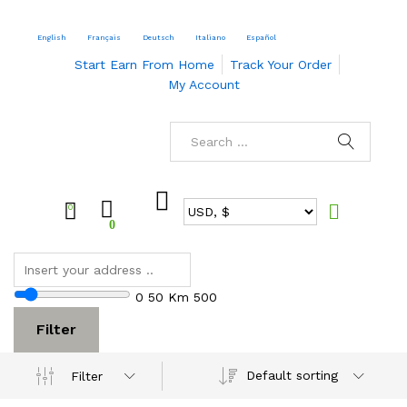
English
Français
Deutsch
Italiano
Español
Start Earn From Home
Track Your Order
My Account
0
0
0
50 Km
500
Filter
Default sorting
Filter