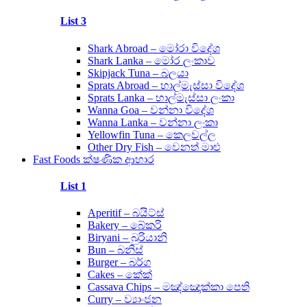
List 3
Shark Abroad – මෝරා විදේශ
Shark Lanka – මෝර ලංකාව
Skipjack Tuna – බලයා
Sprats Abroad – හාල්මැස්සා විදේශ
Sprats Lanka – හාල්මැස්සා ලංකා
Wanna Goa – වන්නා විදේශ
Wanna Lanka – වන්නා ලංකා
Yellowfin Tuna – කෙලවල්ල
Other Dry Fish – වෙනත් මාළු
Fast Foods ක්ෂණික ආහාර
List 1
Aperitif – බයිට්ස්
Bakery – බේකරි
Biryani – බුරියානි
Bun – බනිස්
Burger – බර්ග
Cakes – කේක්
Cassava Chips – මඤ්ඤොක්කා පෙති
Curry – ව්‍යාංජන