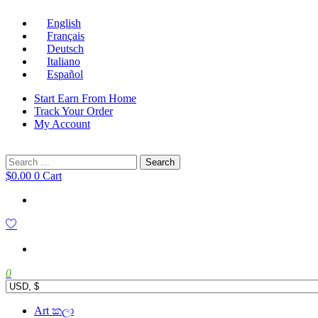
English
Français
Deutsch
Italiano
Español
Start Earn From Home
Track Your Order
My Account
Search
for:
$
0.00
0
Cart
0
Main
Art කලා