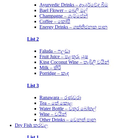
Ayurvedic Drinks – ආයුර්වේද බීම
Bael Flower – බෙලි මල්
Champagne – ශැම්පේන්
Coffee – කෝපී
Energy Drinks – ශක්තිජනක පාන
List 2
Faluda – ෆලුඩා
Fruit Juice – පළතුරු යුෂ
King Coconut Wine – තැබිලි වයින්
Milk – කිරි
Porridge – කැඳ
List 3
Ranawara – රණවරා
Tea – තේ කොළ
Water Bottle – වතුර බෝතල්
Wine – වයින්
Other Drinks – වෙනත් පාන
Dry Fish කරවල
List 1