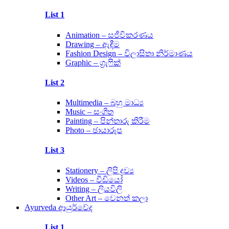
Menu
List 1
Animation – සජීවිකරණය
Drawing – ඇඳීම
Fashion Design – විලාසිතා නිර්මාණය
Graphic – ග්‍රැෆික්
List 2
Multimedia – බහු මාධ්‍ය
Music – සංගීත
Painting – පින්තාරු කිරීම
Photo – ඡායාරූප
List 3
Stationery – ලිපි ද්‍රව්‍ය
Videos – වීඩියෝ
Writing – ලියවිලි
Other Art – වෙනත් කලා
Ayurveda ආයුර්වේද
List 1