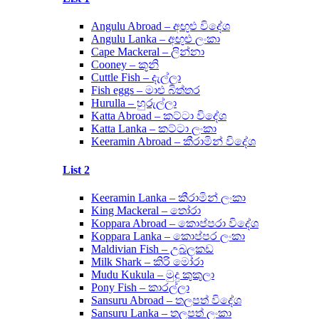
Angulu Abroad – අඟුළු විදේශ
Angulu Lanka – අඟුළු ලංකා
Cape Mackeral – ලින්නා
Cooney – කූනි
Cuttle Fish – දැල්ලා
Fish eggs – මාළු බිත්තර
Hurulla – හුරුල්ලා
Katta Abroad – කට්ටා විදේශ
Katta Lanka – කට්ටා ලංකා
Keeramin Abroad – කීරාමින් විදේශ
List 2
Keeramin Lanka – කීරාමින් ලංකා
King Mackeral – තෝරා
Koppara Abroad – කොප්පරා විදේශ
Koppara Lanka – කොප්පර ලංකා
Maldivian Fish – උබලකඩ
Milk Shark – කිරි මෝරා
Mudu Kukula – මුදු කුකුලා
Pony Fish – කාරල්ලා
Sansuru Abroad – තලපත් විදේශ
Sansuru Lanka – තලපත් ලංකා