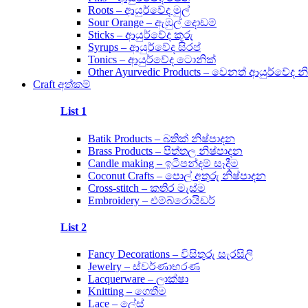
Roots – ආයුර්වේද මුල්
Sour Orange – ඇඹුල් දොඩම්
Sticks – ආයුර්වේද කූරු
Syrups – ආයුර්වේද සිරප්
Tonics – ආයුර්වේද ටොනික්
Other Ayurvedic Products – වෙනත් ආයුර්වේද න
Craft අත්කම්
List 1
Batik Products – බතික් නිෂ්පාදන
Brass Products – පිත්තල නිෂ්පාදන
Candle making – ඉටිපන්දම් සෑදීම
Coconut Crafts – පොල් අතුරු නිෂ්පාදන
Cross-stitch – කතිර මැස්ම
Embroidery – එම්බ්රොයිඩර්
List 2
Fancy Decorations – විසිතුරු සැරසිලි
Jewelry – ස්වර්ණාභරණ
Lacquerware – ලාක්ෂා
Knitting – ගෙතීම
Lace – ලේස්