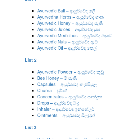
Ayurvedic Ball – ආයුර්වේද ගුලි
Ayurvedha Herbs – ආයුර්වේද ශාක
Ayurvedic Honey – ආයුර්වේද පැණි
Ayurvedic Juices – ආයුර්වේද යුෂ
Ayurvedic Medicines – ආයුර්වේද ඖෂධ
Ayurvedic Nuts – ආයුර්වේද ඇට
Ayurvedic Oil – ආයුර්වේද තෙල්
List 2
Ayurvedic Powder – ආයුර්වේද කුඩු
Bee Honey – මී පැණි
Capsules – ආයුර්වේද කැප්සියුල
Churna – චුර්ණ
Concentrates – ආයුර්වේද සාන්ද්‍රන
Drops – ආයුර්වේද බිංදු
Inhaler – ආයුර්වේද ඉන්හේලර්
Ointments – ආයුර්වේද විලවුන්
List 3