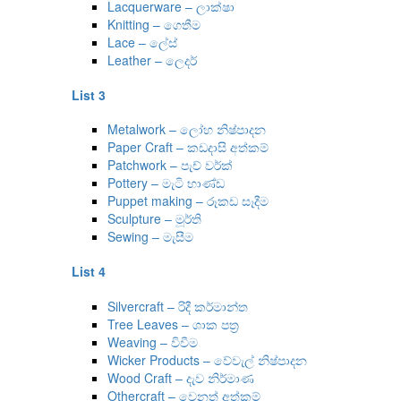
Lacquerware – ලාක්ෂා
Knitting – ගෙතීම
Lace – ලේස්
Leather – ලෙදර්
List 3
Metalwork – ලෝහ නිෂ්පාදන
Paper Craft – කඩදාසි අත්කම්
Patchwork – පැච් වර්ක්
Pottery – මැටි භාණ්ඩ
Puppet making – රූකඩ සෑදීම
Sculpture – මූර්ති
Sewing – මැසීම
List 4
Silvercraft – රිදී කර්මාන්ත
Tree Leaves – ශාක පත්‍ර
Weaving – විවීම
Wicker Products – වේවැල් නිෂ්පාදන
Wood Craft – දැව නිර්මාණ
Othercraft – වෙනත් අත්කම්