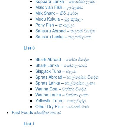
Koppara Lanka – කොප්පර ලංකා
Maldivian Fish – උබලකඩ
Milk Shark – කිරි මෝරා
Mudu Kukula – මුදු කුකුලා
Pony Fish – කාරල්ලා
Sansuru Abroad – තලපත් විදේශ
Sansuru Lanka – තලපත් ලංකා
List 3
Shark Abroad – මෝරා විදේශ
Shark Lanka – මෝර ලංකාව
Skipjack Tuna – බලයා
Sprats Abroad – හාල්මැස්සා විදේශ
Sprats Lanka – හාල්මැස්සා ලංකා
Wanna Goa – වන්නා විදේශ
Wanna Lanka – වන්නා ලංකා
Yellowfin Tuna – කෙලවල්ල
Other Dry Fish – වෙනත් මාළු
Fast Foods ක්ෂණික ආහාර
List 1