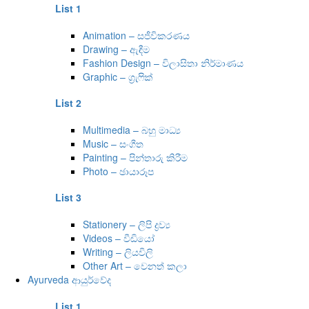
List 1
Animation – සජීවිකරණය
Drawing – ඇඳීම
Fashion Design – විලාසිතා නිර්මාණය
Graphic – ග්‍රැෆික්
List 2
Multimedia – බහු මාධ්‍ය
Music – සංගීත
Painting – පින්තාරු කිරීම
Photo – ඡායාරූප
List 3
Stationery – ලිපි ද්‍රව්‍ය
Videos – වීඩියෝ
Writing – ලියවිලි
Other Art – වෙනත් කලා
Ayurveda ආයුර්වේද
List 1