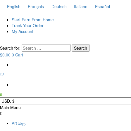
English
Français
Deutsch
Italiano
Español
Start Earn From Home
Track Your Order
My Account
Search for:
$
0.00
0
Cart
0
Main Menu
Art කලා