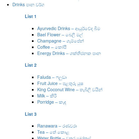
Drinks පාන වර්ග
List 1
Ayurvedic Drinks – ආයුර්වේද බීම
Bael Flower – බෙලි මල්
Champagne – ශැම්පේන්
Coffee – කෝපී
Energy Drinks – ශක්තිජනක පාන
List 2
Faluda – ෆලුඩා
Fruit Juice – පළතුරු යුෂ
King Coconut Wine – තැබිලි වයින්
Milk – කිරි
Porridge – කැඳ
List 3
Ranawara – රණවරා
Tea – තේ කොළ
Water Bottle – වතුර බෝතල්