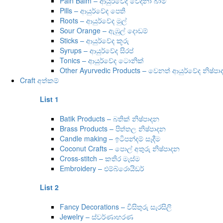
Pain Balm – ආයුර්වේද වේදනා බාම්
Pills – ආයුර්වේද පෙති
Roots – ආයුර්වේද මුල්
Sour Orange – ඇඹුල් දොඩම්
Sticks – ආයුර්වේද කූරු
Syrups – ආයුර්වේද සිරප්
Tonics – ආයුර්වේද ටොනික්
Other Ayurvedic Products – වෙනත් ආයුර්වේද නිෂ්ප
Craft අත්කම්
List 1
Batik Products – බතික් නිෂ්පාදන
Brass Products – පිත්තල නිෂ්පාදන
Candle making – ඉටිපන්දම් සෑදීම
Coconut Crafts – පොල් අතුරු නිෂ්පාදන
Cross-stitch – කතිර මැස්ම
Embroidery – එම්බ්රොයිඩර්
List 2
Fancy Decorations – විසිතුරු සැරසිලි
Jewelry – ස්වර්ණාභරණ