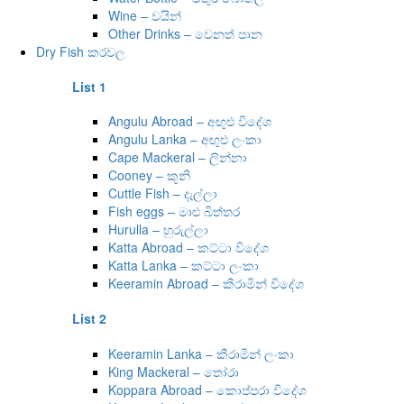
Wine – වයින්
Other Drinks – වෙනත් පාන
Dry Fish කරවල
List 1
Angulu Abroad – අඟුළු විදේශ
Angulu Lanka – අඟුළු ලංකා
Cape Mackeral – ලින්නා
Cooney – කූනි
Cuttle Fish – දැල්ලා
Fish eggs – මාළු බිත්තර
Hurulla – හුරුල්ලා
Katta Abroad – කට්ටා විදේශ
Katta Lanka – කට්ටා ලංකා
Keeramin Abroad – කීරාමින් විදේශ
List 2
Keeramin Lanka – කීරාමින් ලංකා
King Mackeral – තෝරා
Koppara Abroad – කොප්පරා විදේශ