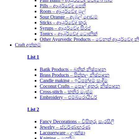
Pain Balm – ආයුර්වේද වේදනා බාම්
Pills – ආයුර්වේද පෙති
Roots – ආයුර්වේද මුල්
Sour Orange – ඇඹුල් දොඩම්
Sticks – ආයුර්වේද කූරු
Syrups – ආයුර්වේද සිරප්
Tonics – ආයුර්වේද ටොනික්
Other Ayurvedic Products – වෙනත් ආයුර්වේද න
Craft අත්කම්
List 1
Batik Products – බතික් නිෂ්පාදන
Brass Products – පිත්තල නිෂ්පාදන
Candle making – ඉටිපන්දම් සෑදීම
Coconut Crafts – පොල් අතුරු නිෂ්පාදන
Cross-stitch – කතිර මැස්ම
Embroidery – එම්බ්රොයිඩර්
List 2
Fancy Decorations – විසිතුරු සැරසිලි
Jewelry – ස්වර්ණාභරණ
Lacquerware – ලාක්ෂා
Knitting – ගෙතීම