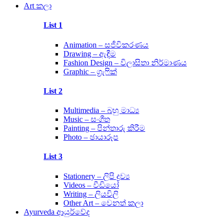
Art කලා
List 1
Animation – සජීවිකරණය
Drawing – ඇඳීම
Fashion Design – විලාසිතා නිර්මාණය
Graphic – ග්‍රැෆික්
List 2
Multimedia – බහු මාධ්‍ය
Music – සංගීත
Painting – පින්තාරු කිරීම
Photo – ඡායාරූප
List 3
Stationery – ලිපි ද්‍රව්‍ය
Videos – වීඩියෝ
Writing – ලියවිලි
Other Art – වෙනත් කලා
Ayurveda ආයුර්වේද