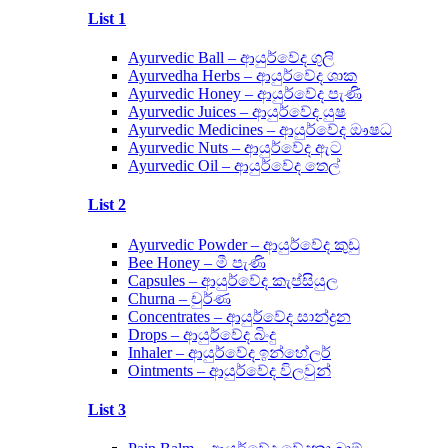
List 1
Ayurvedic Ball – ආයුර්වේද ගුලි
Ayurvedha Herbs – ආයුර්වේද ශාක
Ayurvedic Honey – ආයුර්වේද පැණි
Ayurvedic Juices – ආයුර්වේද යුෂ
Ayurvedic Medicines – ආයුර්වේද ඖෂධ
Ayurvedic Nuts – ආයුර්වේද ඇට
Ayurvedic Oil – ආයුර්වේද තෙල්
List 2
Ayurvedic Powder – ආයුර්වේද කුඩු
Bee Honey – මී පැණි
Capsules – ආයුර්වේද කැප්සියුල
Churna – චුර්ණ
Concentrates – ආයුර්වේද සාන්ද්‍රන
Drops – ආයුර්වේද බිංදු
Inhaler – ආයුර්වේද ඉන්හේලර්
Ointments – ආයුර්වේද විලවුන්
List 3