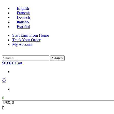
English
Français
Deutsch
Italiano
Español
Start Earn From Home
Track Your Order
My Account
Search
for:
$
0.00
0
Cart
0
Main
Menu