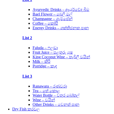
Ayurvedic Drinks – ආයුර්වේද බීම
Bael Flower – බෙලි මල්
Champagne – ශැම්පේන්
Coffee – කෝපී
Energy Drinks – ශක්තිජනක පාන
List 2
Faluda – ෆලුඩා
Fruit Juice – පළතුරු යුෂ
King Coconut Wine – තැබිලි වයින්
Milk – කිරි
Porridge – කැඳ
List 3
Ranawara – රණවරා
Tea – තේ කොළ
Water Bottle – වතුර බෝතල්
Wine – වයින්
Other Drinks – වෙනත් පාන
Dry Fish කරවල