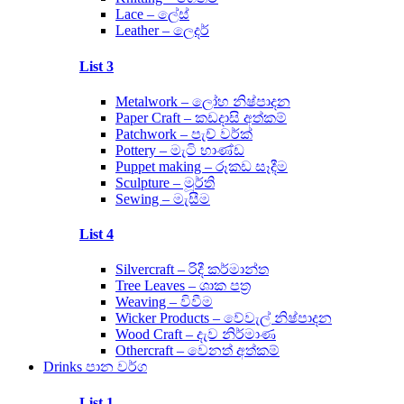
Lace – ලේස්
Leather – ලෙදර්
List 3
Metalwork – ලෝහ නිෂ්පාදන
Paper Craft – කඩදාසි අත්කම්
Patchwork – පැච් වර්ක්
Pottery – මැටි භාණ්ඩ
Puppet making – රූකඩ සෑදීම
Sculpture – මූර්ති
Sewing – මැසීම
List 4
Silvercraft – රිදී කර්මාන්ත
Tree Leaves – ශාක පත්‍ර
Weaving – විවීම
Wicker Products – වේවැල් නිෂ්පාදන
Wood Craft – දැව නිර්මාණ
Othercraft – වෙනත් අත්කම්
Drinks පාන වර්ග
List 1