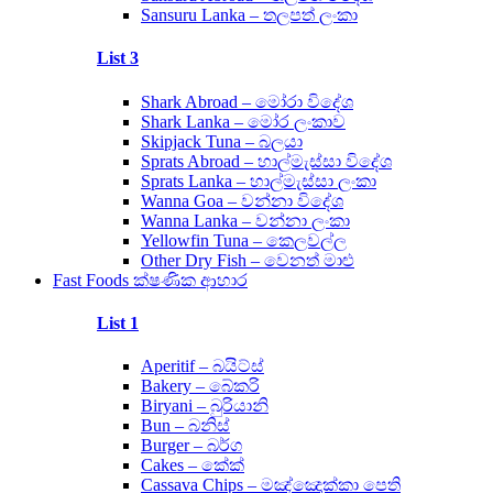
Sansuru Lanka – තලපත් ලංකා
List 3
Shark Abroad – මෝරා විදේශ
Shark Lanka – මෝර ලංකාව
Skipjack Tuna – බලයා
Sprats Abroad – හාල්මැස්සා විදේශ
Sprats Lanka – හාල්මැස්සා ලංකා
Wanna Goa – වන්නා විදේශ
Wanna Lanka – වන්නා ලංකා
Yellowfin Tuna – කෙලවල්ල
Other Dry Fish – වෙනත් මාළු
Fast Foods ක්ෂණික ආහාර
List 1
Aperitif – බයිට්ස්
Bakery – බේකරි
Biryani – බුරියානි
Bun – බනිස්
Burger – බර්ග
Cakes – කේක්
Cassava Chips – මඤ්ඤොක්කා පෙති