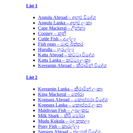
List 1
Angulu Abroad – අඟුළු විදේශ
Angulu Lanka – අඟුළු ලංකා
Cape Mackeral – ලින්නා
Cooney – කූනි
Cuttle Fish – දැල්ලා
Fish eggs – මාළු බිත්තර
Hurulla – හුරුල්ලා
Katta Abroad – කට්ටා විදේශ
Katta Lanka – කට්ටා ලංකා
Keeramin Abroad – කීරාමින් විදේශ
List 2
Keeramin Lanka – කීරාමින් ලංකා
King Mackeral – තෝරා
Koppara Abroad – කොප්පරා විදේශ
Koppara Lanka – කොප්පර ලංකා
Maldivian Fish – උබලකඩ
Milk Shark – කිරි මෝරා
Mudu Kukula – මුදු කුකුලා
Pony Fish – කාරල්ලා
Sansuru Abroad – තලපත් විදේශ