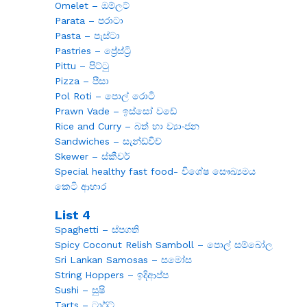
Omelet – ඔම්ලට්
Parata – පරාටා
Pasta – පැස්ටා
Pastries – ප්‍රේස්ට්‍රි
Pittu – පිට්ටු
Pizza – පීසා
Pol Roti – පොල් රොටි
Prawn Vade – ඉස්සෝ වඩේ
Rice and Curry – බත් හා ව්‍යාංජන
Sandwiches – සැන්ඩ්විච්
Skewer – ස්කීවර්
Special healthy fast food- විශේෂ සෞඛ්‍යමය
කෙටි ආහාර
List 4
Spaghetti – ස්පගති
Spicy Coconut Relish Samboll – පොල් සම්බෝල
Sri Lankan Samosas – සමෝස
String Hoppers – ඉදිආප්ප
Sushi – සුෂි
Tarts – ටාර්ට්