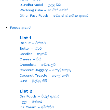
Ulundhu Vadai – උලුදු වඩ
Wedding Cake – වෙඩින් කේක්
Other Fast Foods – වෙනත් ක්ෂණික ආහාර
Foods ආහාර
List 1
Biscuit – බිස්කට්
Butter – බටර්
Candies – කැන්ඩි
Cheese – චීස්
Chocolate – චොකලට්
Coconut Jaggery – පොල් හකුරු
Coconut Treacle – පොල් පැණි
Curd – මුදවපු කිරි
List 2
Dry Foods – වියලි ආහාර
Eggs – බිත්තර
Ice Cream – අයිස්ක්‍රීම්