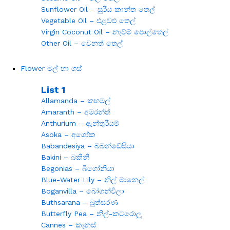
Sunflower Oil – සුරිය කාන්ත තෙල්
Vegetable Oil – එළවළු තෙල්
Virgin Coconut Oil – නැව්ම් පොල්තෙල්
Other Oil – වෙනත් තෙල්
Flower මල් හා ගස්
List 1
Allamanda – කහමල්
Amaranth – අමරන්ත්
Anthurium – ඇන්තුරියම්
Asoka – අශෝක
Babandesiya – බබන්ඩේසියා
Bakini – බකිනි
Begonias – බිගෝනියා
Blue-Water Lily – නිල් මානෙල්
Boganvilla – බෝගන්විලා
Buthsarana – බුත්සරණ
Butterfly Pea – නිල්-කටරොලු
Cannes – කැනස්