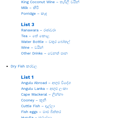
King Coconut Wine – තැබිලි වයින්
Milk – කිරි
Porridge – කැඳ
List 3
Ranawara – රණවරා
Tea – තේ කොළ
Water Bottle – වතුර බෝතල්
Wine – වයින්
Other Drinks – වෙනත් පාන
Dry Fish කරවල
List 1
Angulu Abroad – අඟුළු විදේශ
Angulu Lanka – අඟුළු ලංකා
Cape Mackeral – ලින්නා
Cooney – කූනි
Cuttle Fish – දැල්ලා
Fish eggs – මාළු බිත්තර
Hurulla – හුරුල්ලා