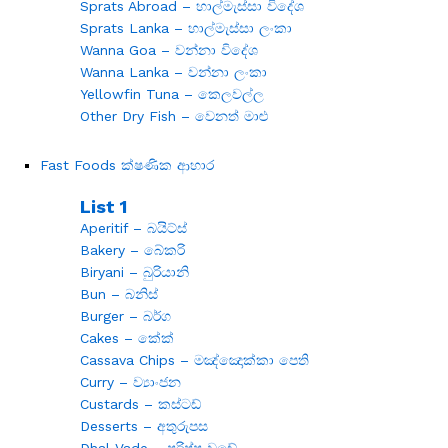
Sprats Abroad – හාල්මැස්සා විදේශ
Sprats Lanka – හාල්මැස්සා ලංකා
Wanna Goa – වන්නා විදේශ
Wanna Lanka – වන්නා ලංකා
Yellowfin Tuna – කෙලවල්ල
Other Dry Fish – වෙනත් මාළු
Fast Foods ක්ෂණික ආහාර
List 1
Aperitif – බයිට්ස්
Bakery – බේකරි
Biryani – බුරියානි
Bun – බනිස්
Burger – බර්ග
Cakes – කේක්
Cassava Chips – මඤ්ඤොක්කා පෙති
Curry – ව්‍යාංජන
Custards – කස්ටඩ්
Desserts – අතුරුපස
Dhal Vade – පරිප්පු වඩේ