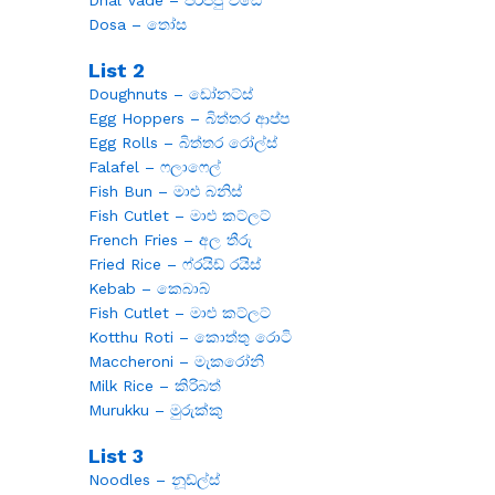
Dosa – තෝස
List 2
Doughnuts – ඩෝනට්ස්
Egg Hoppers – බිත්තර ආප්ප
Egg Rolls – බිත්තර රෝල්ස්
Falafel – ෆලාෆෙල්
Fish Bun – මාළු බනිස්
Fish Cutlet – මාළු කට්ලට්
French Fries – අල තීරු
Fried Rice – ෆ්රයිඩ් රයිස්
Kebab – කෙබාබ්
Fish Cutlet – මාළු කට්ලට්
Kotthu Roti – කොත්තු රොටි
Maccheroni – මැකරෝනි
Milk Rice – කිරිබත්
Murukku – මුරුක්කු
List 3
Noodles – නූඩ්ල්ස්