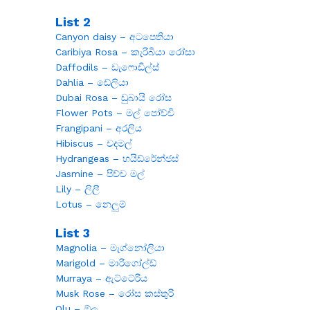
List 2
Canyon daisy – අටපෙතියා
Caribiya Rosa – කැරිබියා රෝසා
Daffodils – ඩැෆොඩිල්ස්
Dahlia – ඩේලියා
Dubai Rosa – ඩුබායි රෝස
Flower Pots – මල් පෝච්චි
Frangipani – අරලිය
Hibiscus – වදමල්
Hydrangeas – හයිඩ්රේන්ජස්
Jasmine – පිච්ච මල්
Lily – ලිලී
Lotus – නෙලුම්
List 3
Magnolia – මැග්නෝලියා
Marigold – මාරිගෝල්ඩ්
Murraya – ඇට්ටේරිය
Musk Rose – රෝස කස්තුරි
Olu – ඕලු