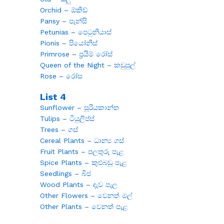
Orchid – ඕකිඩ්
Pansy – පැන්සි
Petunias – පෙටුනියාස්
Pionis – පියෝනිස්
Primrose – ප්‍රයිම් රෝස්
Queen of the Night – කඩුපුල්
Rose – රෝස
List 4
Sunflower – සූරියකාන්ත
Tulips – ටියුලිප්ස්
Trees – ගස්
Cereal Plants – ධාන්‍ය ගස්
Fruit Plants – පලතුරු පැළ
Spice Plants – කුළුබඩු පැළ
Seedlings – බීජ
Wood Plants – දැව පැල
Other Flowers – වෙනත් මල්
Other Plants – වෙනත් පැළ