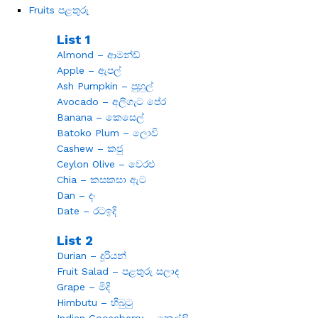
Fruits පළතුරු
List 1
Almond – ආමන්ඩ්
Apple – ඇපල්
Ash Pumpkin – පුහුල්
Avocado – අලිගැට පේර
Banana – කෙසෙල්
Batoko Plum – ලොවි
Cashew – කජු
Ceylon Olive – වෙරළු
Chia – කසකසා ඇට
Dan – දං
Date – රටඉදි
List 2
Durian – දූරියන්
Fruit Salad – පළතුරු සලාද
Grape – මිදි
Himbutu – හිබුටු
Indian Gooseberry – නෙල්ලි