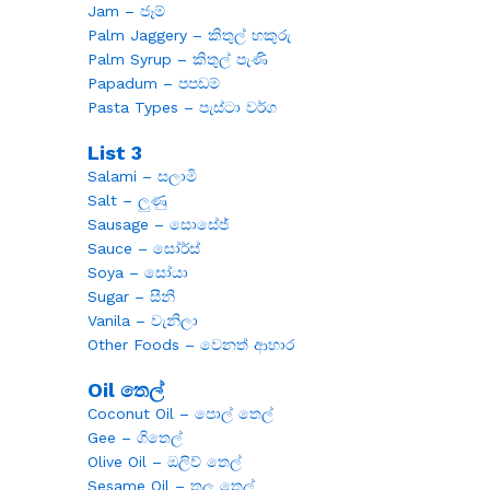
Jam – ජෑම්
Palm Jaggery – කිතුල් හකුරු
Palm Syrup – කිතුල් පැණි
Papadum – පපඩම්
Pasta Types – පැස්ටා වර්ග
List 3
Salami – සලාමි
Salt – ලුණු
Sausage – සොසේජ්
Sauce – සෝර්ස්
Soya – සෝයා
Sugar – සීනි
Vanila – වැනිලා
Other Foods – වෙනත් ආහාර
Oil තෙල්
Coconut Oil – පොල් තෙල්
Gee – ගිතෙල්
Olive Oil – ඔලිව් තෙල්
Sesame Oil – තල තෙල්