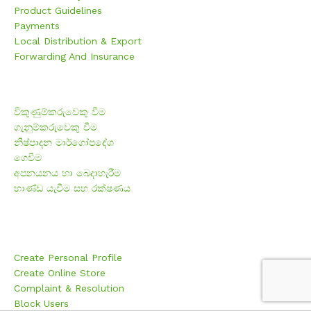
Product Guidelines
Payments
Local Distribution & Export
Forwarding And Insurance
නිතර අසන පැන
විකුණුම්කරුවෙකු වීම
ගැනුම්කරුවෙකු වීම
නිෂ්පාදන මාර්ගෝපදේශ
ගෙවීම
අපනයනය හා බෙදාහැරීම
භාණ්ඩ යැවීම සහ රක්ෂණය
Users
Create Personal Profile
Create Online Store
Complaint & Resolution
Block Users