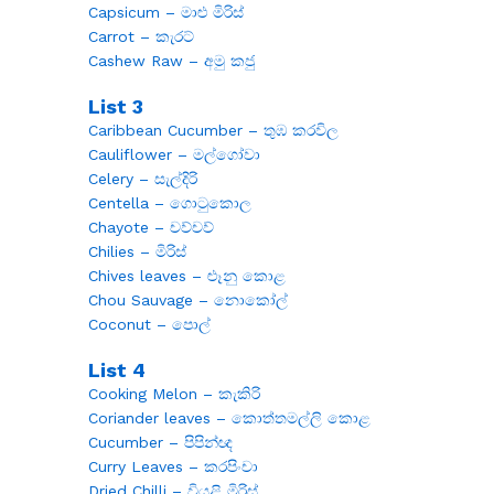
Capsicum – මාළු මිරිස්
Carrot – කැරට්
Cashew Raw – අමු කජු
List 3
Caribbean Cucumber – තුඹ කරවිල
Cauliflower – මල්ගෝවා
Celery – සැල්දිරි
Centella – ගොටුකොල
Chayote – චව්චව්
Chilies – මිරිස්
Chives leaves – ළූනු කොළ
Chou Sauvage – නොකෝල්
Coconut – පොල්
List 4
Cooking Melon – කැකිරි
Coriander leaves – කොත්තමල්ලි කොළ
Cucumber – පිපින්ඥ
Curry Leaves – කරපිංචා
Dried Chilli – වියළි මිරිස්