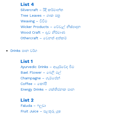
List 4
Silvercraft – රිදී කර්මාන්ත
Tree Leaves – ශාක පත්‍ර
Weaving – විවීම
Wicker Products – වේවැල් නිෂ්පාදන
Wood Craft – දැව නිර්මාණ
Othercraft – වෙනත් අත්කම්
Drinks පාන වර්ග
List 1
Ayurvedic Drinks – ආයුර්වේද බීම
Bael Flower – බෙලි මල්
Champagne – ශැම්පේන්
Coffee – කෝපී
Energy Drinks – ශක්තිජනක පාන
List 2
Faluda – ෆලුඩා
Fruit Juice – පළතුරු යුෂ