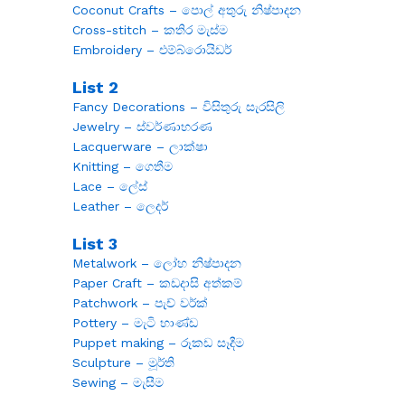
Coconut Crafts – පොල් අතුරු නිෂ්පාදන
Cross-stitch – කතිර මැස්ම
Embroidery – එම්බ්රොයිඩර්
List 2
Fancy Decorations – විසිතුරු සැරසිලි
Jewelry – ස්වර්ණාභරණ
Lacquerware – ලාක්ෂා
Knitting – ගෙතීම
Lace – ලේස්
Leather – ලෙදර්
List 3
Metalwork – ලෝහ නිෂ්පාදන
Paper Craft – කඩදාසි අත්කම්
Patchwork – පැච් වර්ක්
Pottery – මැටි භාණ්ඩ
Puppet making – රූකඩ සෑදීම
Sculpture – මූර්ති
Sewing – මැසීම