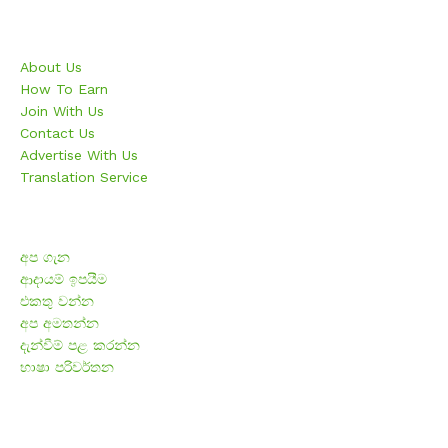
Business
About Us
How To Earn
Join With Us
Contact Us
Advertise With Us
Translation Service
ව්‍යාපාරික
අප ගැන
ආදායම් ඉපයීම
එකතු වන්න
අප අමතන්න
දැන්වීම් පළ කරන්න
භාෂා පරිවර්තන
Member Registration