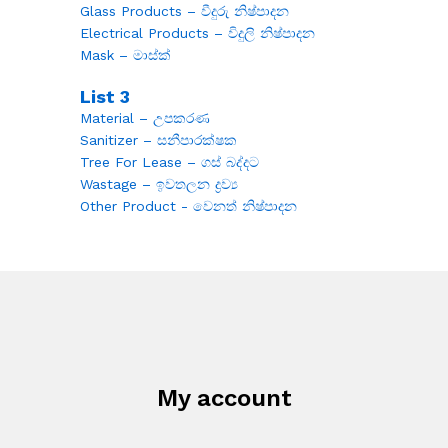
Glass Products – වීදුරු නිෂ්පාදන
Electrical Products – විදුලි නිෂ්පාදන
Mask – මාස්ක්
List 3
Material – උපකරණ
Sanitizer – සනීපාරක්ෂක
Tree For Lease – ගස් බද්දට
Wastage – ඉවතලන ද්‍රව්‍ය
Other Product - වෙනත් නිෂ්පාදන
My account