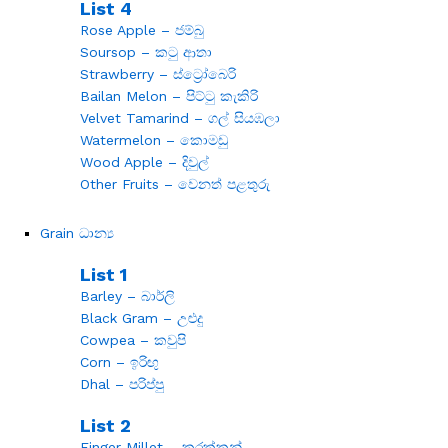
List 4
Rose Apple – ජම්බු
Soursop – කටු ආතා
Strawberry – ස්ට්‍රෝබෙරි
Bailan Melon – පිට්ටු කැකිරි
Velvet Tamarind – ගල් සියඹලා
Watermelon – කොමඩු
Wood Apple – දිවුල්
Other Fruits – වෙනත් පළතුරු
Grain ධාන්‍ය
List 1
Barley – බාර්ලි
Black Gram – උළුදු
Cowpea – කවුපි
Corn – ඉරිඟු
Dhal – පරිප්පු
List 2
Finger Millet – කුරක්කන්