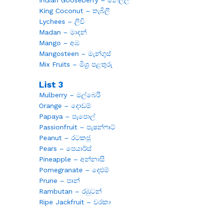
King Coconut – තැබිලි
Lychees – ලිචි
Madan – මාදන්
Mango – අඹ
Mangosteen – මැන්ගුස්
Mix Fruits – මිශ්‍ර පළතුරු
List 3
Mulberry – මල්බෙරි
Orange – දොඩම්
Papaya – පැපොල්
Passionfruit – පැෂන්ෆෘට්
Peanut – රටකජු
Pears – පෙයාර්ස්
Pineapple – අන්නාසි
Pomegranate – දෙළුම්
Prune – පෘන්
Rambutan – රඹුටන්
Ripe Jackfruit – වරකා