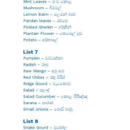
Mint Leaves – මිංචි කොළ
Mushroom – බිම්මල්
Lemon Balm – ලෙමන් බාම්
Pandan leaves – රම්පෙ
Pickled Gherkin – ගර්කින්
Plantain Flower – කෙසෙල් මුව
Potato – අර්තාපල්
List 7
Pumpkin – වට්ටක්කා
Radish – රාබු
Raw Mango – අමු අඹ
Red Chilies – රතු මිරිස්
Ridge Gourd – වැටකොළු
Salad – සලාද්
Salad Cucumber – කොළ පිපිඤ්ඤා
Sarana – සාරණ
Small onions – පොඩි ළුණු
List 8
Snake Gourd – පතෝල