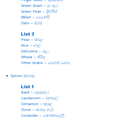
Green Gram – මුං ඇට
Green Peas – ග්‍රීන්පීස්
Millet – මෙනේරි
Oats – ඕට්ස්
List 3
Peas – කඩල
Rice – හාල්
Semolina – රුලං
Wheat – තිරිගු
Other Grains – වෙනත් ධාන්‍ය
Spices කුළුබඩු
List 1
Basil – මදුරුතලා
Cardamom – එනසාල්
Cinnamon – කුරුඳු
Clove – කරාබු නැටි
Coriander – කොත්තමල්ලි