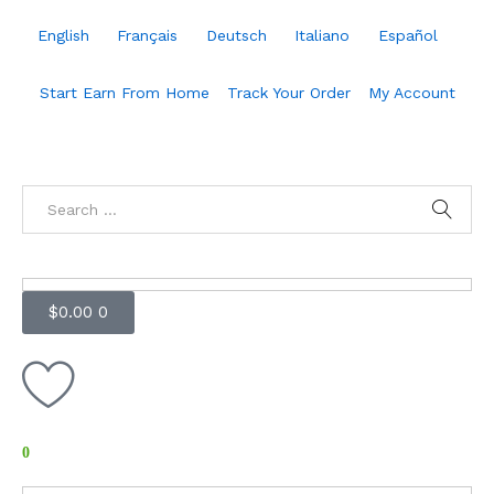
English
Français
Deutsch
Italiano
Español
Start Earn From Home
Track Your Order
My Account
$
0.00
0
0