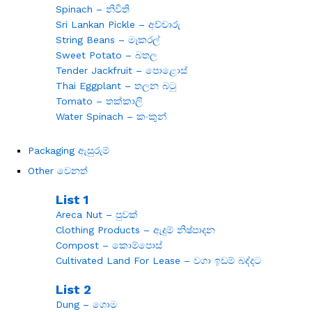
Spinach – නිවිති
Sri Lankan Pickle – අච්චාරු
String Beans – මෑකරල්
Sweet Potato – බතල
Tender Jackfruit – පොළොස්
Thai Eggplant – තලන බටු
Tomato – තක්කාලි
Water Spinach – කංකුන්
Packaging ඇසුරුම්
Other වෙනත්
List 1
Areca Nut – පුවක්
Clothing Products – ඇදුම් නිෂ්පාදන
Compost – කොම්පොස්
Cultivated Land For Lease – වගා ඉඩම් බද්දට
List 2
Dung – ගොම