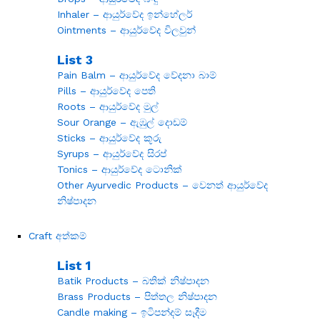
Inhaler – ආයුර්වේද ඉන්හේලර්
Ointments – ආයුර්වේද විලවුන්
List 3
Pain Balm – ආයුර්වේද වේදනා බාම්
Pills – ආයුර්වේද පෙති
Roots – ආයුර්වේද මුල්
Sour Orange – ඇඹුල් දොඩම්
Sticks – ආයුර්වේද කූරු
Syrups – ආයුර්වේද සිරප්
Tonics – ආයුර්වේද ටොනික්
Other Ayurvedic Products – වෙනත් ආයුර්වේද
නිෂ්පාදන
Craft අත්කම්
List 1
Batik Products – බතික් නිෂ්පාදන
Brass Products – පිත්තල නිෂ්පාදන
Candle making – ඉටිපන්දම් සෑදීම