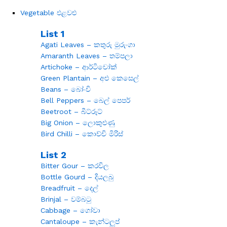
Vegetable එළවළු
List 1
Agati Leaves – කතුරු මුරුංගා
Amaranth Leaves – තම්පලා
Artichoke – ආර්ටිචෝක්
Green Plantain – අළු කෙසෙල්
Beans – බෝංචි
Bell Peppers – බෙල් පෙපර්
Beetroot – බීට්රූට්
Big Onion – ලොකුළුණු
Bird Chilli – කොච්චි මිරිස්
List 2
Bitter Gour – කරවිල
Bottle Gourd – දියලබු
Breadfruit – දෙල්
Brinjal – වම්බටු
Cabbage – ගෝවා
Cantaloupe – කැන්ටලූප්