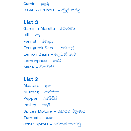
Cumin – සූදුරු
Dawul-Kurunduil – දවුල් කුරුදු
List 2
Garcinia Morella - ගොරකා
Dill – දුරු
Fennel – මහදුරු
Fenugreek Seed – උළුහාල්
Lemon Balm – ලෙමන් බාම්
Lemongrass – සේර
Mace – වසාවාසි
List 3
Mustard – අබ
Nutmeg – සාදික්කා
Pepper – ගම්මිරිස්
Pasley – පස්ලි
Spices Mixture – තුනපහ මිශ්‍රණය
Turmeric – කහ
Other Spices – වෙනත් කුළුබඩු