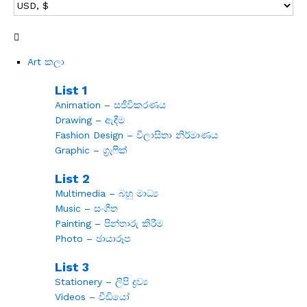
Art කලා
List 1
Animation – සජීවිකරණය
Drawing – ඇඳීම
Fashion Design – විලාසිතා නිර්මාණය
Graphic – ග්‍රැෆික්
List 2
Multimedia – බහු මාධ්‍ය
Music – සංගීත
Painting – පින්තාරු කිරීම
Photo – ඡායාරූප
List 3
Stationery – ලිපි ද්‍රව්‍ය
Videos – වීඩියෝ