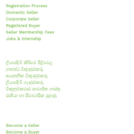
Registration Process
Domestic Seller
Corporate Seller
Registered Buyer
Seller Membership Fees
Jobs & Internship
ලියාපදිංචි කිරීම
ලියාපදිංචි කිරීමේ පිළිවෙල
ගෘහස්ථ විකුණුම්කරු
ආයතනික විකුණුම්කරු
ලියාපදිංචි ගැණුම්කරු
විකුනුම්කරණ සාමාජික ගාස්තු
රැකියා හා සීමාවාසික පුහුණු
F.A.Q
Become a Seller
Become a Buyer