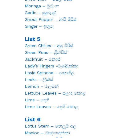
Moringa – මුරුංගා
Garlic – සුදුළූණු
Ghost Pepper – නයි මිරිස්
Ginger – ඉඟුරු
List 5
Green Chilies – අමු මිරිස්
Green Peas – ග්‍රීන්පීස්
Jackfruit – කොස්
Lady’s Fingers -බණ්ඩක්කා
Lasia Spinosa – කොහිල
Leeks – ලීක්ස්
Lemon – ලෙමන්
Lettuce Leaves – සලාද කොළ
Lime – දෙහි
Lime Leaves – දෙහි කොළ
List 6
Lotus Stem – නෙලුම් අල
Manioc – මඤ්ඤොක්කා