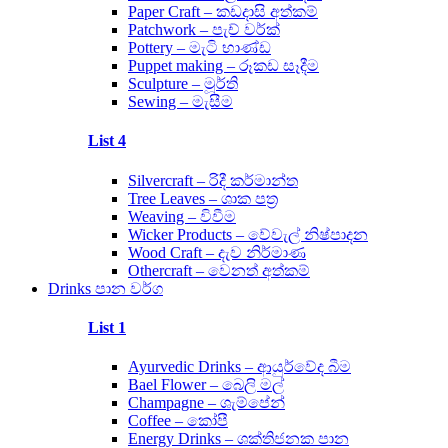
Paper Craft – කඩදාසි අත්කම්
Patchwork – පැච් වර්ක්
Pottery – මැටි භාණ්ඩ
Puppet making – රූකඩ සෑදීම
Sculpture – මූර්ති
Sewing – මැසීම
List 4
Silvercraft – රිදී කර්මාන්ත
Tree Leaves – ශාක පත්‍ර
Weaving – විවීම
Wicker Products – වේවැල් නිෂ්පාදන
Wood Craft – දැව නිර්මාණ
Othercraft – වෙනත් අත්කම්
Drinks පාන වර්ග
List 1
Ayurvedic Drinks – ආයුර්වේද බීම
Bael Flower – බෙලි මල්
Champagne – ශැම්පේන්
Coffee – කෝපී
Energy Drinks – ශක්තිජනක පාන