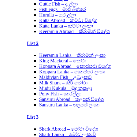
Cuttle Fish – දැල්ලා
Fish eggs – මාළු බිත්තර
Hurulla – හුරුල්ලා
Katta Abroad – කට්ටා විදේශ
Katta Lanka – කට්ටා ලංකා
Keeramin Abroad – කීරාමින් විදේශ
List 2
Keeramin Lanka – කීරාමින් ලංකා
King Mackeral – තෝරා
Koppara Abroad – කොප්පරා විදේශ
Koppara Lanka – කොප්පර ලංකා
Maldivian Fish – උබලකඩ
Milk Shark – කිරි මෝරා
Mudu Kukula – මුදු කුකුලා
Pony Fish – කාරල්ලා
Sansuru Abroad – තලපත් විදේශ
Sansuru Lanka – තලපත් ලංකා
List 3
Shark Abroad – මෝරා විදේශ
Shark Lanka – මෝර ලංකාව