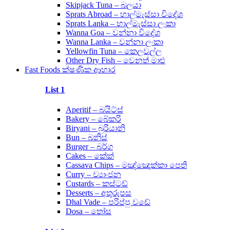
Skipjack Tuna – බලයා
Sprats Abroad – හාල්මැස්සා විදේශ
Sprats Lanka – හාල්මැස්සා ලංකා
Wanna Goa – වන්නා විදේශ
Wanna Lanka – වන්නා ලංකා
Yellowfin Tuna – කෙලවල්ල
Other Dry Fish – වෙනත් මාළු
Fast Foods ක්ෂණික ආහාර
List 1
Aperitif – බයිට්ස්
Bakery – බේකරි
Biryani – බුරියානි
Bun – බනිස්
Burger – බර්ග
Cakes – කේක්
Cassava Chips – මඤ්ඤොක්කා පෙති
Curry – ව්‍යාංජන
Custards – කස්ටඩ්
Desserts – අතුරුපස
Dhal Vade – පරිප්පු වඩේ
Dosa – තෝස