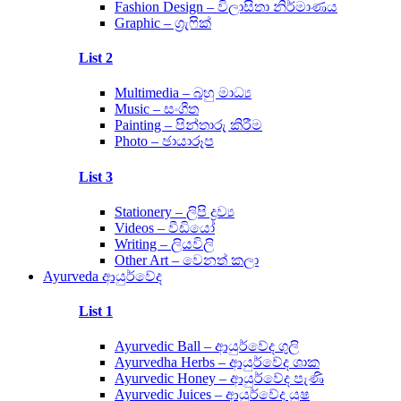
Fashion Design – විලාසිතා නිර්මාණය
Graphic – ග්‍රැෆික්
List 2
Multimedia – බහු මාධ්‍ය
Music – සංගීත
Painting – පින්තාරු කිරීම
Photo – ඡායාරූප
List 3
Stationery – ලිපි ද්‍රව්‍ය
Videos – වීඩියෝ
Writing – ලියවිලි
Other Art – වෙනත් කලා
Ayurveda ආයුර්වේද
List 1
Ayurvedic Ball – ආයුර්වේද ගුලි
Ayurvedha Herbs – ආයුර්වේද ශාක
Ayurvedic Honey – ආයුර්වේද පැණි
Ayurvedic Juices – ආයුර්වේද යුෂ