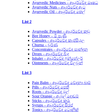
Ayurvedic Medicines – ආයුර්වේද ඖෂධ
Ayurvedic Nuts – ආයුර්වේද ඇට
Ayurvedic Oil – ආයුර්වේද තෙල්
List 2
Ayurvedic Powder – ආයුර්වේද කුඩු
Bee Honey – මී පැණි
Capsules – ආයුර්වේද කැප්සියුල
Churna – චුර්ණ
Concentrates – ආයුර්වේද සාන්ද්‍රන
Drops – ආයුර්වේද බිංදු
Inhaler – ආයුර්වේද ඉන්හේලර්
Ointments – ආයුර්වේද විලවුන්
List 3
Pain Balm – ආයුර්වේද වේදනා බාම්
Pills – ආයුර්වේද පෙති
Roots – ආයුර්වේද මුල්
Sour Orange – ඇඹුල් දොඩම්
Sticks – ආයුර්වේද කූරු
Syrups – ආයුර්වේද සිරප්
Tonics – ආයුර්වේද ටොනික්