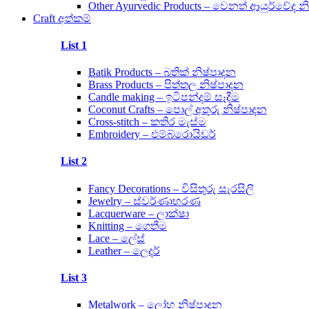
Other Ayurvedic Products – වෙනත් ආයුර්වේද න
Craft අත්කම්
List 1
Batik Products – බතික් නිෂ්පාදන
Brass Products – පිත්තල නිෂ්පාදන
Candle making – ඉටිපන්දම් සෑදීම
Coconut Crafts – පොල් අතුරු නිෂ්පාදන
Cross-stitch – කතිර මැස්ම
Embroidery – එම්බ්රොයිඩර්
List 2
Fancy Decorations – විසිතුරු සැරසිලි
Jewelry – ස්වර්ණාභරණ
Lacquerware – ලාක්ෂා
Knitting – ගෙතීම
Lace – ලේස්
Leather – ලෙදර්
List 3
Metalwork – ලෝහ නිෂ්පාදන