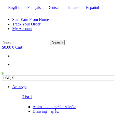
English
Français
Deutsch
Italiano
Español
Start Earn From Home
Track Your Order
My Account
Search
for:
$
0.00
0
Cart
0
Main
Art කලා
Menu
List 1
Animation – සජීවිකරණය
Drawing – ඇඳීම