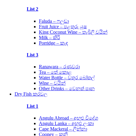
List 2
Faluda – ෆලුඩා
Fruit Juice – පළතුරු යුෂ
King Coconut Wine – තැබිලි වයින්
Milk – කිරි
Porridge – කැඳ
List 3
Ranawara – රණවරා
Tea – තේ කොළ
Water Bottle – වතුර බෝතල්
Wine – වයින්
Other Drinks – වෙනත් පාන
Dry Fish කරවල
List 1
Angulu Abroad – අඟුළු විදේශ
Angulu Lanka – අඟුළු ලංකා
Cape Mackeral – ලින්නා
Cooney – කූනි