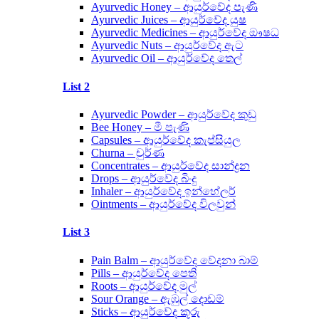
Ayurvedic Honey – ආයුර්වේද පැණි
Ayurvedic Juices – ආයුර්වේද යුෂ
Ayurvedic Medicines – ආයුර්වේද ඖෂධ
Ayurvedic Nuts – ආයුර්වේද ඇට
Ayurvedic Oil – ආයුර්වේද තෙල්
List 2
Ayurvedic Powder – ආයුර්වේද කුඩු
Bee Honey – මී පැණි
Capsules – ආයුර්වේද කැප්සියුල
Churna – චුර්ණ
Concentrates – ආයුර්වේද සාන්ද්‍රන
Drops – ආයුර්වේද බිංදු
Inhaler – ආයුර්වේද ඉන්හේලර්
Ointments – ආයුර්වේද විලවුන්
List 3
Pain Balm – ආයුර්වේද වේදනා බාම්
Pills – ආයුර්වේද පෙති
Roots – ආයුර්වේද මුල්
Sour Orange – ඇඹුල් දොඩම්
Sticks – ආයුර්වේද කූරු