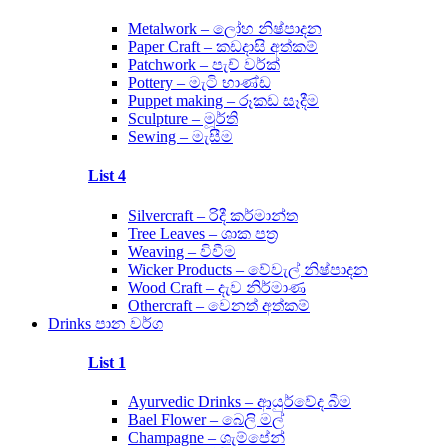
Metalwork – ලෝහ නිෂ්පාදන
Paper Craft – කඩදාසි අත්කම්
Patchwork – පැච් වර්ක්
Pottery – මැටි භාණ්ඩ
Puppet making – රූකඩ සෑදීම
Sculpture – මූර්ති
Sewing – මැසීම
List 4
Silvercraft – රිදී කර්මාන්ත
Tree Leaves – ශාක පත්‍ර
Weaving – විවීම
Wicker Products – වේවැල් නිෂ්පාදන
Wood Craft – දැව නිර්මාණ
Othercraft – වෙනත් අත්කම්
Drinks පාන වර්ග
List 1
Ayurvedic Drinks – ආයුර්වේද බීම
Bael Flower – බෙලි මල්
Champagne – ශැම්පේන්