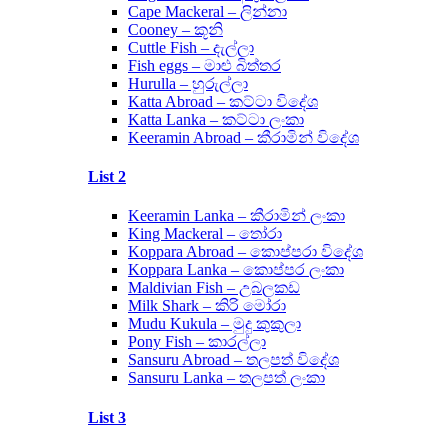
Cape Mackeral – ලින්නා
Cooney – කූනි
Cuttle Fish – දැල්ලා
Fish eggs – මාළු බිත්තර
Hurulla – හුරුල්ලා
Katta Abroad – කට්ටා විදේශ
Katta Lanka – කට්ටා ලංකා
Keeramin Abroad – කීරාමින් විදේශ
List 2
Keeramin Lanka – කීරාමින් ලංකා
King Mackeral – තෝරා
Koppara Abroad – කොප්පරා විදේශ
Koppara Lanka – කොප්පර ලංකා
Maldivian Fish – උබලකඩ
Milk Shark – කිරි මෝරා
Mudu Kukula – මුදු කුකුලා
Pony Fish – කාරල්ලා
Sansuru Abroad – තලපත් විදේශ
Sansuru Lanka – තලපත් ලංකා
List 3