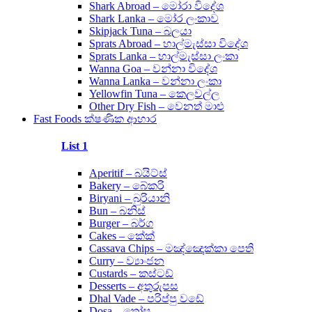
Shark Abroad – මෝරා විදේශ
Shark Lanka – මෝර ලංකාව
Skipjack Tuna – බලයා
Sprats Abroad – හාල්මැස්සා විදේශ
Sprats Lanka – හාල්මැස්සා ලංකා
Wanna Goa – වන්නා විදේශ
Wanna Lanka – වන්නා ලංකා
Yellowfin Tuna – කෙලවල්ල
Other Dry Fish – වෙනත් මාළු
Fast Foods ක්ෂණික ආහාර
List 1
Aperitif – බයිට්ස්
Bakery – බේකරි
Biryani – බුරියානි
Bun – බනිස්
Burger – බර්ග
Cakes – කේක්
Cassava Chips – මඤ්ඤොක්කා පෙති
Curry – ව්‍යාංජන
Custards – කස්ටඩ්
Desserts – අතුරුපස
Dhal Vade – පරිප්පු වඩේ
Dosa – තෝස