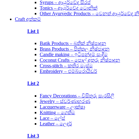
Syrups – ආයුර්වේද සිරප්
Tonics – ආයුර්වේද ටොනික්
Other Ayurvedic Products – වෙනත් ආයුර්වේද න
Craft අත්කම්
List 1
Batik Products – බතික් නිෂ්පාදන
Brass Products – පිත්තල නිෂ්පාදන
Candle making – ඉටිපන්දම් සෑදීම
Coconut Crafts – පොල් අතුරු නිෂ්පාදන
Cross-stitch – කතිර මැස්ම
Embroidery – එම්බ්රොයිඩර්
List 2
Fancy Decorations – විසිතුරු සැරසිලි
Jewelry – ස්වර්ණාභරණ
Lacquerware – ලාක්ෂා
Knitting – ගෙතීම
Lace – ලේස්
Leather – ලෙදර්
List 3