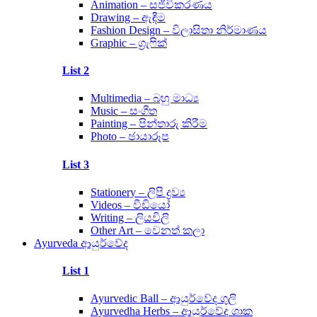
Animation – සජීවිකරණය
Drawing – ඇඳීම
Fashion Design – විලාසිතා නිර්මාණය
Graphic – ග්‍රැෆික්
List 2
Multimedia – බහු මාධ්‍ය
Music – සංගීත
Painting – පින්තාරු කිරීම
Photo – ඡායාරූප
List 3
Stationery – ලිපි ද්‍රව්‍ය
Videos – වීඩියෝ
Writing – ලියවිලි
Other Art – වෙනත් කලා
Ayurveda ආයුර්වේද
List 1
Ayurvedic Ball – ආයුර්වේද ගුලි
Ayurvedha Herbs – ආයුර්වේද ශාක