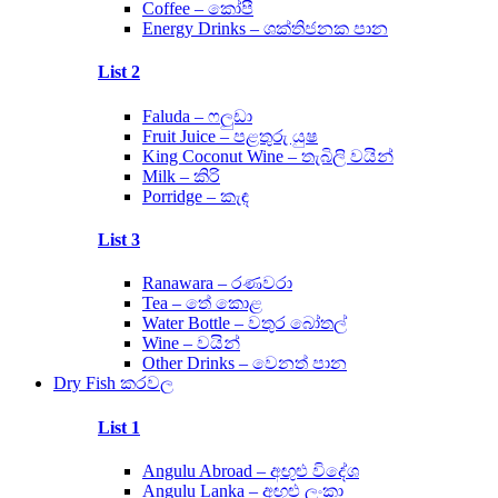
Coffee – කෝපී
Energy Drinks – ශක්තිජනක පාන
List 2
Faluda – ෆලුඩා
Fruit Juice – පළතුරු යුෂ
King Coconut Wine – තැබිලි වයින්
Milk – කිරි
Porridge – කැඳ
List 3
Ranawara – රණවරා
Tea – තේ කොළ
Water Bottle – වතුර බෝතල්
Wine – වයින්
Other Drinks – වෙනත් පාන
Dry Fish කරවල
List 1
Angulu Abroad – අඟුළු විදේශ
Angulu Lanka – අඟුළු ලංකා