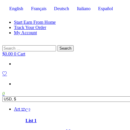
English
Français
Deutsch
Italiano
Español
Start Earn From Home
Track Your Order
My Account
Search
for:
$
0.00
0
Cart
0
Main
Art කලා
Menu
List 1