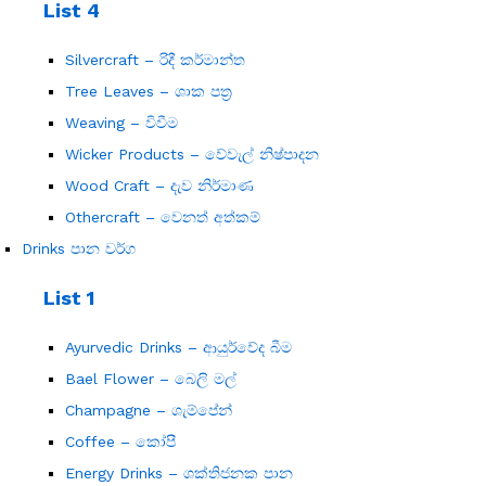
List 4
Silvercraft – රිදී කර්මාන්ත
Tree Leaves – ශාක පත්‍ර
Weaving – විවීම
Wicker Products – වේවැල් නිෂ්පාදන
Wood Craft – දැව නිර්මාණ
Othercraft – වෙනත් අත්කම්
Drinks පාන වර්ග
List 1
Ayurvedic Drinks – ආයුර්වේද බීම
Bael Flower – බෙලි මල්
Champagne – ශැම්පේන්
Coffee – කෝපී
Energy Drinks – ශක්තිජනක පාන