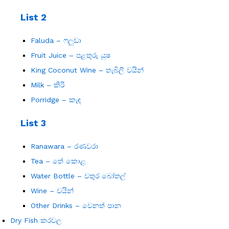
List 2
Faluda – ෆලුඩා
Fruit Juice – පළතුරු යුෂ
King Coconut Wine – තැබිලි වයින්
Milk – කිරි
Porridge – කැඳ
List 3
Ranawara – රණවරා
Tea – තේ කොළ
Water Bottle – වතුර බෝතල්
Wine – වයින්
Other Drinks – වෙනත් පාන
Dry Fish කරවල