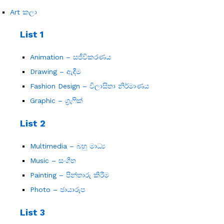
Menu
Art කලා
List 1
Animation – සජීවිකරණය
Drawing – ඇඳීම
Fashion Design – විලාසිතා නිර්මාණය
Graphic – ග්‍රැෆික්
List 2
Multimedia – බහු මාධ්‍ය
Music – සංගීත
Painting – පින්තාරු කිරීම
Photo – ඡායාරූප
List 3