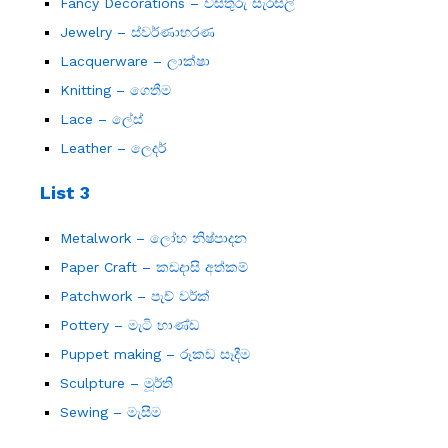
Fancy Decorations – විසිතුරු සැරසිලි
Jewelry – ස්වර්ණාභරණ
Lacquerware – ලාක්ෂා
Knitting – ගෙතීම
Lace – ලේස්
Leather – ලෙදර්
List 3
Metalwork – ලෝහ නිෂ්පාදන
Paper Craft – කඩදාසි අත්කම්
Patchwork – පැච් වර්ක්
Pottery – මැටි භාණ්ඩ
Puppet making – රූකඩ සෑදීම
Sculpture – මූර්ති
Sewing – මැසීම