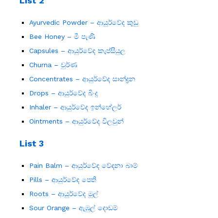
List 2
Ayurvedic Powder – ආයුර්වේද කුඩු
Bee Honey – මී පැණි
Capsules – ආයුර්වේද කැප්සියුල
Churna – චුර්ණ
Concentrates – ආයුර්වේද සාන්ද්‍රන
Drops – ආයුර්වේද බිංදු
Inhaler – ආයුර්වේද ඉන්හේලර්
Ointments – ආයුර්වේද විලවුන්
List 3
Pain Balm – ආයුර්වේද වේදනා බාම්
Pills – ආයුර්වේද පෙති
Roots – ආයුර්වේද මුල්
Sour Orange – ඇඹුල් දොඩම්