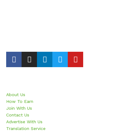
in**@ge******.com
Europe Agent
+33 753 493 885
35 Rue, BL 2, Olivier-Métra 75020 Paris, France
al**@ge******.com
|
in**@ge******.com
Business
About Us
How To Earn
Join With Us
Contact Us
Advertise With Us
Translation Service