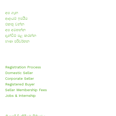
ව්‍යාපාරික
අප ගැන
ආදායම් ඉපයීම
එකතු වන්න
අප අමතන්න
දැන්වීම් පළ කරන්න
භාෂා පරිවර්තන
Member Registration
Registration Process
Domestic Seller
Corporate Seller
Registered Buyer
Seller Membership Fees
Jobs & Internship
ලියාපදිංචි කිරීම