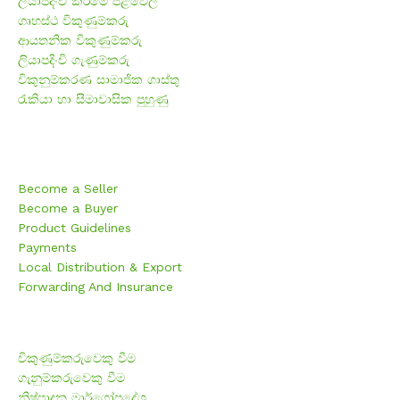
ලියාපදිංචි කිරීමේ පිළිවෙල
ගෘහස්ථ විකුණුම්කරු
ආයතනික විකුණුම්කරු
ලියාපදිංචි ගැණුම්කරු
විකුනුම්කරණ සාමාජික ගාස්තු
රැකියා හා සීමාවාසික පුහුණු
F.A.Q
Become a Seller
Become a Buyer
Product Guidelines
Payments
Local Distribution & Export
Forwarding And Insurance
නිතර අසන පැන
විකුණුම්කරුවෙකු වීම
ගැනුම්කරුවෙකු වීම
නිෂ්පාදන මාර්ගෝපදේශ