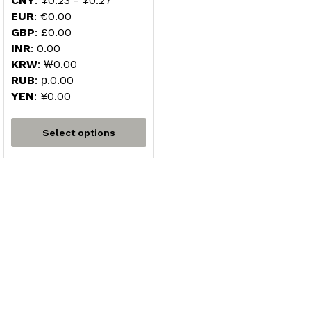
CNY
:
¥0.23
-
¥0.27
EUR
:
€0.00
GBP
:
£0.00
INR
:
₹0.00
KRW
:
₩0.00
RUB
:
р.0.00
YEN
:
¥0.00
Select options
Contact Us
Gewattha.com
Lanka E Platform (Pvt) Ltd
121/AA,Batagama South, Kandana, Sri Lanka