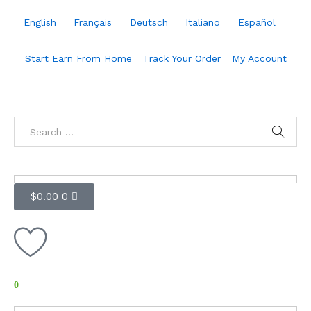
English
Français
Deutsch
Italiano
Español
Start Earn From Home
Track Your Order
My Account
$
0.00
0
0