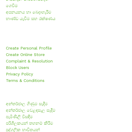
ගෙවීම
අපනයනය හා බෙදාහැරීම
භාණ්ඩ යැවීම සහ රක්ෂණය
Users
Create Personal Profile
Create Online Store
Complaint & Resolution
Block Users
Privacy Policy
Terms & Conditions
පරිශීලකයන්
අන්තර්ජාල ගිණුම සෑදීම
අන්තර්ජාල වෙළඳසැල සෑදීම
පැමිණිලි විසඳීම
පරිශීලකයන් තහනම් කිරීම
පුද්ගලික භාවිතයන්