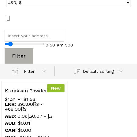
0
50 Km
500
Filter
Default sorting
Filter
New
Kurakkan Powder
$
1.31
–
$
1.56
LKR
:
393.00₨
-
468.00₨
AED
:
0.07د.إ
-
0.06د.إ
AUD
:
$0.01
CAN
:
$0.00