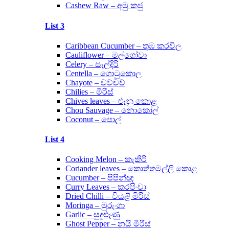
Cashew Raw – අමු කජු
List 3
Caribbean Cucumber – තුඹ කරවිල
Cauliflower – මල්ගෝවා
Celery – සැල්දිරි
Centella – ගොටුකොල
Chayote – චව්චව්
Chilies – මිරිස්
Chives leaves – ළූනු කොළ
Chou Sauvage – නොකෝල්
Coconut – පොල්
List 4
Cooking Melon – කැකිරි
Coriander leaves – කොත්තමල්ලි කොළ
Cucumber – පිපින්ඥ
Curry Leaves – කරපිංචා
Dried Chilli – වියළි මිරිස්
Moringa – මුරුංගා
Garlic – සුදුළූණු
Ghost Pepper – නයි මිරිස්