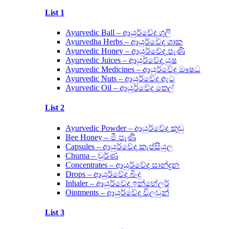
List 1
Ayurvedic Ball – ආයුර්වේද ගුලි
Ayurvedha Herbs – ආයුර්වේද ශාක
Ayurvedic Honey – ආයුර්වේද පැණි
Ayurvedic Juices – ආයුර්වේද යුෂ
Ayurvedic Medicines – ආයුර්වේද ඖෂධ
Ayurvedic Nuts – ආයුර්වේද ඇට
Ayurvedic Oil – ආයුර්වේද තෙල්
List 2
Ayurvedic Powder – ආයුර්වේද කුඩු
Bee Honey – මී පැණි
Capsules – ආයුර්වේද කැප්සියුල
Churna – චුර්ණ
Concentrates – ආයුර්වේද සාන්ද්‍රන
Drops – ආයුර්වේද බිංදු
Inhaler – ආයුර්වේද ඉන්හේලර්
Ointments – ආයුර්වේද විලවුන්
List 3