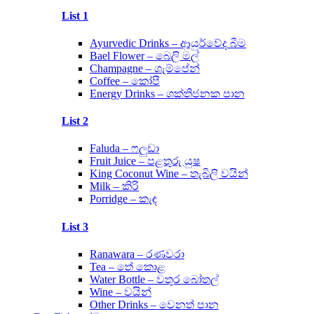
List 1
Ayurvedic Drinks – ආයුර්වේද බීම
Bael Flower – බෙලි මල්
Champagne – ශැම්පේන්
Coffee – කෝපී
Energy Drinks – ශක්තිජනක පාන
List 2
Faluda – ෆලුඩා
Fruit Juice – පළතුරු යුෂ
King Coconut Wine – තැබිලි වයින්
Milk – කිරි
Porridge – කැඳ
List 3
Ranawara – රණවරා
Tea – තේ කොළ
Water Bottle – වතුර බෝතල්
Wine – වයින්
Other Drinks – වෙනත් පාන