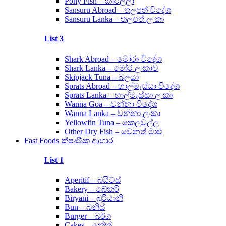
Pony Fish – කාරල්ලා
Sansuru Abroad – තලපත් විදේශ
Sansuru Lanka – තලපත් ලංකා
List 3
Shark Abroad – මෝරා විදේශ
Shark Lanka – මෝර ලංකාව
Skipjack Tuna – බලයා
Sprats Abroad – හාල්මැස්සා විදේශ
Sprats Lanka – හාල්මැස්සා ලංකා
Wanna Goa – වන්නා විදේශ
Wanna Lanka – වන්නා ලංකා
Yellowfin Tuna – කෙලවල්ල
Other Dry Fish – වෙනත් මාළු
Fast Foods ක්ෂණික ආහාර
List 1
Aperitif – බයිට්ස්
Bakery – බේකරි
Biryani – බුරියානි
Bun – බනිස්
Burger – බර්ග
Cakes – කේක්