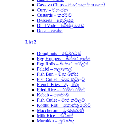
Cassava Chips – මඤ්ඤොක්කා පෙති
Curry – ව්‍යාංජන
Custards – කස්ටඩ්
Desserts – අතුරුපස
Dhal Vade – පරිප්පු වඩේ
Dosa – තෝස
List 2
Doughnuts – ඩෝනට්ස්
Egg Hoppers – බිත්තර ආප්ප
Egg Rolls – බිත්තර රෝල්ස්
Falafel – ෆලාෆෙල්
Fish Bun – මාළු බනිස්
Fish Cutlet – මාළු කට්ලට්
French Fries – අල තීරු
Fried Rice – ෆ්රයිඩ් රයිස්
Kebab – කෙබාබ්
Fish Cutlet – මාළු කට්ලට්
Kotthu Roti – කොත්තු රොටි
Maccheroni – මැකරෝනි
Milk Rice – කිරිබත්
Murukku – මුරුක්කු