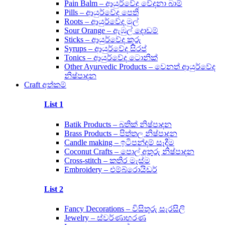
Pain Balm – ආයුර්වේද වේදනා බාම්
Pills – ආයුර්වේද පෙති
Roots – ආයුර්වේද මුල්
Sour Orange – ඇඹුල් දොඩම්
Sticks – ආයුර්වේද කූරු
Syrups – ආයුර්වේද සිරප්
Tonics – ආයුර්වේද ටොනික්
Other Ayurvedic Products – වෙනත් ආයුර්වේද
නිෂ්පාදන
Craft අත්කම්
List 1
Batik Products – බතික් නිෂ්පාදන
Brass Products – පිත්තල නිෂ්පාදන
Candle making – ඉටිපන්දම් සෑදීම
Coconut Crafts – පොල් අතුරු නිෂ්පාදන
Cross-stitch – කතිර මැස්ම
Embroidery – එම්බ්රොයිඩර්
List 2
Fancy Decorations – විසිතුරු සැරසිලි
Jewelry – ස්වර්ණාභරණ