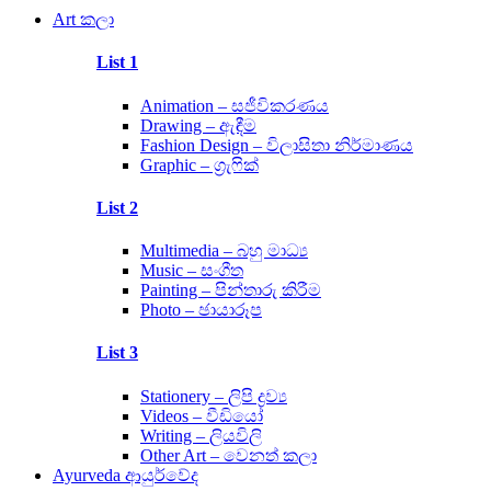
Main
Art කලා
Menu
List 1
Animation – සජීවිකරණය
Drawing – ඇඳීම
Fashion Design – විලාසිතා නිර්මාණය
Graphic – ග්‍රැෆික්
List 2
Multimedia – බහු මාධ්‍ය
Music – සංගීත
Painting – පින්තාරු කිරීම
Photo – ඡායාරූප
List 3
Stationery – ලිපි ද්‍රව්‍ය
Videos – වීඩියෝ
Writing – ලියවිලි
Other Art – වෙනත් කලා
Ayurveda ආයුර්වේද