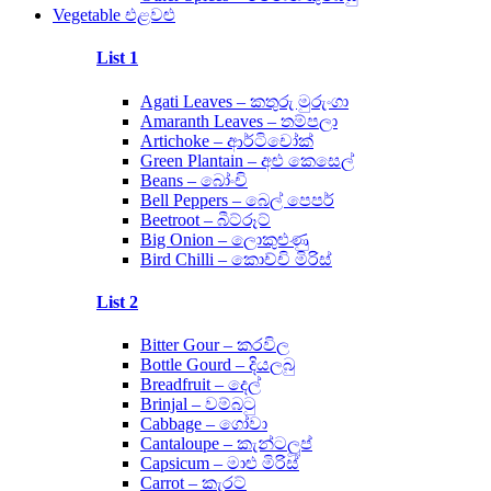
Vegetable එළවළු
List 1
Agati Leaves – කතුරු මුරුංගා
Amaranth Leaves – තම්පලා
Artichoke – ආර්ටිචෝක්
Green Plantain – අළු කෙසෙල්
Beans – බෝංචි
Bell Peppers – බෙල් පෙපර්
Beetroot – බීට්රූට්
Big Onion – ලොකුළුණු
Bird Chilli – කොච්චි මිරිස්
List 2
Bitter Gour – කරවිල
Bottle Gourd – දියලබු
Breadfruit – දෙල්
Brinjal – වම්බටු
Cabbage – ගෝවා
Cantaloupe – කැන්ටලූප්
Capsicum – මාළු මිරිස්
Carrot – කැරට්