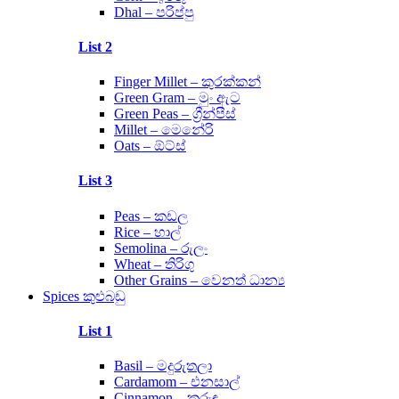
Dhal – පරිප්පු
List 2
Finger Millet – කුරක්කන්
Green Gram – මුං ඇට
Green Peas – ග්‍රීන්පීස්
Millet – මෙනේරි
Oats – ඕට්ස්
List 3
Peas – කඩල
Rice – හාල්
Semolina – රුලං
Wheat – තිරිගු
Other Grains – වෙනත් ධාන්‍ය
Spices කුළුබඩු
List 1
Basil – මදුරුතලා
Cardamom – එනසාල්
Cinnamon – කුරුඳු