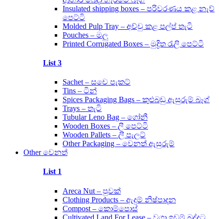
Insulated shipping boxes – පරිවරණය කළ නැව්
පෙට්ටි
Molded Pulp Tray – අච්චු කළ පල්ප් තැටි
Pouches – මලු
Printed Corrugated Boxes – මුද්‍රිත රැලි පෙට්ටි
List 3
Sachet – සචෙ පැකට්
Tins – ටින්
Spices Packaging Bags – කුළුබඩු ඇසුරුම් බෑග්
Trays – තැටි
Tubular Leno Bag – ගෝනී
Wooden Boxes – ලී පෙට්ටි
Wooden Pallets – ලී පැලට්
Other Packaging – වෙනත් ඇසුරුම්
Other වෙනත්
List 1
Areca Nut – පුවක්
Clothing Products – ඇදුම් නිෂ්පාදන
Compost – කොම්පොස්
Cultivated Land For Lease – වගා ඉඩම් බද්දට