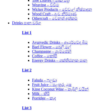
Tree Leaves – ශාක පත්‍ර
Weaving – විවීම
Wicker Products – වේවැල් නිෂ්පාදන
Wood Craft – දැව නිර්මාණ
Othercraft – වෙනත් අත්කම්
Drinks පාන වර්ග
List 1
Ayurvedic Drinks – ආයුර්වේද බීම
Bael Flower – බෙලි මල්
Champagne – ශැම්පේන්
Coffee – කෝපී
Energy Drinks – ශක්තිජනක පාන
List 2
Faluda – ෆලුඩා
Fruit Juice – පළතුරු යුෂ
King Coconut Wine – තැබිලි වයින්
Milk – කිරි
Porridge – කැඳ
List 3