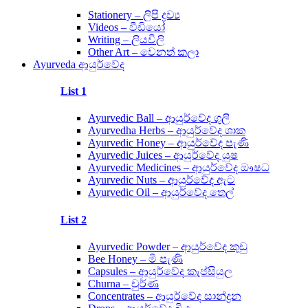
Stationery – ලිපි ද්‍රව්‍ය
Videos – වීඩියෝ
Writing – ලියවිලි
Other Art – වෙනත් කලා
Ayurveda ආයුර්වේද
List 1
Ayurvedic Ball – ආයුර්වේද ගුලි
Ayurvedha Herbs – ආයුර්වේද ශාක
Ayurvedic Honey – ආයුර්වේද පැණි
Ayurvedic Juices – ආයුර්වේද යුෂ
Ayurvedic Medicines – ආයුර්වේද ඖෂධ
Ayurvedic Nuts – ආයුර්වේද ඇට
Ayurvedic Oil – ආයුර්වේද තෙල්
List 2
Ayurvedic Powder – ආයුර්වේද කුඩු
Bee Honey – මී පැණි
Capsules – ආයුර්වේද කැප්සියුල
Churna – චුර්ණ
Concentrates – ආයුර්වේද සාන්ද්‍රන