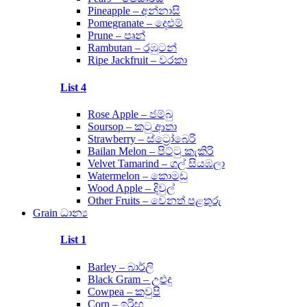
Pineapple – අන්නාසි
Pomegranate – දෙළුම්
Prune – පෘන්
Rambutan – රඹුටන්
Ripe Jackfruit – වරකා
List 4
Rose Apple – ජම්බු
Soursop – කටු ආතා
Strawberry – ස්ට්‍රෝබෙරි
Bailan Melon – පිට්ටු කැකිරි
Velvet Tamarind – ගල් සියඹලා
Watermelon – කොමඩු
Wood Apple – දිවුල්
Other Fruits – වෙනත් පළතුරු
Grain ධාන්‍ය
List 1
Barley – බාර්ලි
Black Gram – උළුදු
Cowpea – කවුපි
Corn – ඉරිඟු