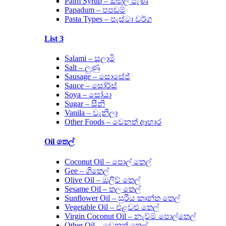
Palm Syrup – කිතුල් පැණි
Papadum – පපඩම්
Pasta Types – පැස්ටා වර්ග
List 3
Salami – සලාමි
Salt – ලුණු
Sausage – සොසේජ්
Sauce – සෝර්ස්
Soya – සෝයා
Sugar – සීනි
Vanila – වැනිලා
Other Foods – වෙනත් ආහාර
Oil තෙල්
Coconut Oil – පොල් තෙල්
Gee – ගිතෙල්
Olive Oil – ඔලිව් තෙල්
Sesame Oil – තල තෙල්
Sunflower Oil – සුරිය කාන්ත තෙල්
Vegetable Oil – එළවළු තෙල්
Virgin Coconut Oil – නැව්ම් පොල්තෙල්
Other Oil – වෙනත් තෙල්