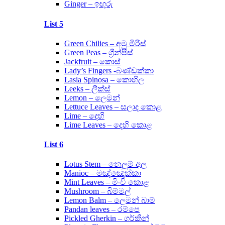
Ginger – ඉඟුරු
List 5
Green Chilies – අමු මිරිස්
Green Peas – ග්‍රීන්පීස්
Jackfruit – කොස්
Lady’s Fingers -බණ්ඩක්කා
Lasia Spinosa – කොහිල
Leeks – ලීක්ස්
Lemon – ලෙමන්
Lettuce Leaves – සලාද කොළ
Lime – දෙහි
Lime Leaves – දෙහි කොළ
List 6
Lotus Stem – නෙලුම් අල
Manioc – මඤ්ඤොක්කා
Mint Leaves – මිංචි කොළ
Mushroom – බිම්මල්
Lemon Balm – ලෙමන් බාම්
Pandan leaves – රම්පෙ
Pickled Gherkin – ගර්කින්