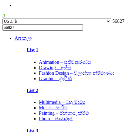
0
56827
Main
Art කලා
Menu
List 1
Animation – සජීවිකරණය
Drawing – ඇඳීම
Fashion Design – විලාසිතා නිර්මාණය
Graphic – ග්‍රැෆික්
List 2
Multimedia – බහු මාධ්‍ය
Music – සංගීත
Painting – පින්තාරු කිරීම
Photo – ඡායාරූප
List 3