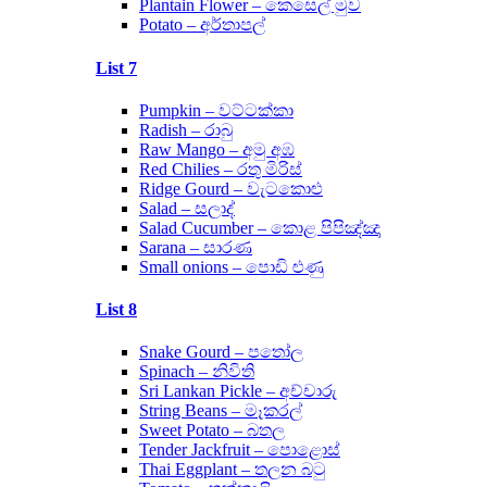
Plantain Flower – කෙසෙල් මුව
Potato – අර්තාපල්
List 7
Pumpkin – වට්ටක්කා
Radish – රාබු
Raw Mango – අමු අඹ
Red Chilies – රතු මිරිස්
Ridge Gourd – වැටකොළු
Salad – සලාද්
Salad Cucumber – කොළ පිපිඤ්ඤා
Sarana – සාරණ
Small onions – පොඩි ළුණු
List 8
Snake Gourd – පතෝල
Spinach – නිවිති
Sri Lankan Pickle – අච්චාරු
String Beans – මෑකරල්
Sweet Potato – බතල
Tender Jackfruit – පොළොස්
Thai Eggplant – තලන බටු