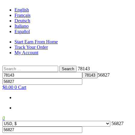
English
Français
Deutsch
Italiano
Español
Start Earn From Home
Track Your Order
My Account
Search
78143
for:
56827
$
0.00
0
Cart
0
56827