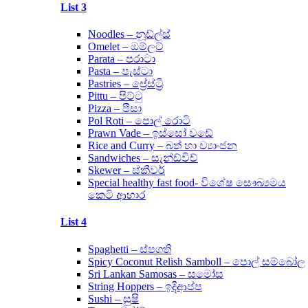
List 3
Noodles – නූඩ්ල්ස්
Omelet – ඔම්ලට්
Parata – පරාටා
Pasta – පැස්ටා
Pastries – ප්‍රේස්ට්‍රි
Pittu – පිට්ටු
Pizza – පීසා
Pol Roti – පොල් රොටි
Prawn Vade – ඉස්සෝ වඩේ
Rice and Curry – බත් හා ව්‍යාංජන
Sandwiches – සැන්ඩ්විච්
Skewer – ස්කීවර්
Special healthy fast food- විශේෂ සෞඛ්‍යමය
කෙටි ආහාර
List 4
Spaghetti – ස්පගති
Spicy Coconut Relish Samboll – පොල් සම්බෝල
Sri Lankan Samosas – සමෝස
String Hoppers – ඉදිආප්ප
Sushi – සුෂි