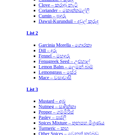
Clove – කරාබු නැටි
Coriander – කොත්තමල්ලි
Cumin – සූදුරු
Dawul-Kurunduil – දවුල් කුරුදු
List 2
Garcinia Morella - ගොරකා
Dill – දුරු
Fennel – මහදුරු
Fenugreek Seed – උළුහාල්
Lemon Balm – ලෙමන් බාම්
Lemongrass – සේර
Mace – වසාවාසි
List 3
Mustard – අබ
Nutmeg – සාදික්කා
Pepper – ගම්මිරිස්
Pasley – පස්ලි
Spices Mixture – තුනපහ මිශ්‍රණය
Turmeric – කහ
Other Spices – වෙනත් කුළුබඩු