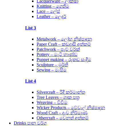
Lacquerware – ලාක්ෂා
Knitting – ගෙතීම
Lace – ලේස්
Leather – ලෙදර්
List 3
Metalwork – ලෝහ නිෂ්පාදන
Paper Craft – කඩදාසි අත්කම්
Patchwork – පැච් වර්ක්
Pottery – මැටි භාණ්ඩ
Puppet making – රූකඩ සෑදීම
Sculpture – මූර්ති
Sewing – මැසීම
List 4
Silvercraft – රිදී කර්මාන්ත
Tree Leaves – ශාක පත්‍ර
Weaving – විවීම
Wicker Products – වේවැල් නිෂ්පාදන
Wood Craft – දැව නිර්මාණ
Othercraft – වෙනත් අත්කම්
Drinks පාන වර්ග