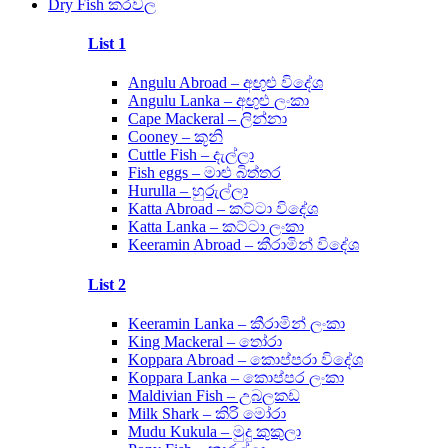
Dry Fish කරවල
List 1
Angulu Abroad – අඟුළු විදේශ
Angulu Lanka – අඟුළු ලංකා
Cape Mackeral – ලින්නා
Cooney – කූනි
Cuttle Fish – දැල්ලා
Fish eggs – මාළු බිත්තර
Hurulla – හුරුල්ලා
Katta Abroad – කට්ටා විදේශ
Katta Lanka – කට්ටා ලංකා
Keeramin Abroad – කීරාමින් විදේශ
List 2
Keeramin Lanka – කීරාමින් ලංකා
King Mackeral – තෝරා
Koppara Abroad – කොප්පරා විදේශ
Koppara Lanka – කොප්පර ලංකා
Maldivian Fish – උබලකඩ
Milk Shark – කිරි මෝරා
Mudu Kukula – මුදු කුකුලා