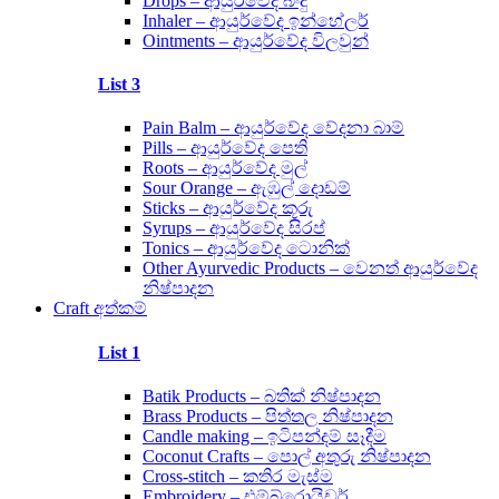
Drops – ආයුර්වේද බිංදු
Inhaler – ආයුර්වේද ඉන්හේලර්
Ointments – ආයුර්වේද විලවුන්
List 3
Pain Balm – ආයුර්වේද වේදනා බාම්
Pills – ආයුර්වේද පෙති
Roots – ආයුර්වේද මුල්
Sour Orange – ඇඹුල් දොඩම්
Sticks – ආයුර්වේද කූරු
Syrups – ආයුර්වේද සිරප්
Tonics – ආයුර්වේද ටොනික්
Other Ayurvedic Products – වෙනත් ආයුර්වේද
නිෂ්පාදන
Craft අත්කම්
List 1
Batik Products – බතික් නිෂ්පාදන
Brass Products – පිත්තල නිෂ්පාදන
Candle making – ඉටිපන්දම් සෑදීම
Coconut Crafts – පොල් අතුරු නිෂ්පාදන
Cross-stitch – කතිර මැස්ම
Embroidery – එම්බ්රොයිඩර්