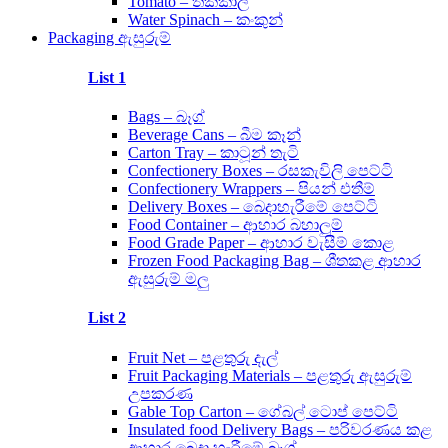
Tomato – තක්කාලි
Water Spinach – කංකුන්
Packaging ඇසුරුම්
List 1
Bags – බෑග්
Beverage Cans – බීම කෑන්
Carton Tray – කාටූන් තැටි
Confectionery Boxes – රසකැවිලි පෙට්ටි
Confectionery Wrappers – පියන් එතීම්
Delivery Boxes – බෙදාහැරීමේ පෙට්ටි
Food Container – ආහාර බහාලුම්
Food Grade Paper – ආහාර වැසීම් කොළ
Frozen Food Packaging Bag – ශීතකළ ආහාර
ඇසුරුම් මලු
List 2
Fruit Net – පළතුරු දැල්
Fruit Packaging Materials – පළතුරු ඇසුරුම්
උපකරණ
Gable Top Carton – ගේබල් ටොප් පෙට්ටි
Insulated food Delivery Bags – පරිවරණය කළ
ආහාර බෙදා හැරීමේ බෑග්