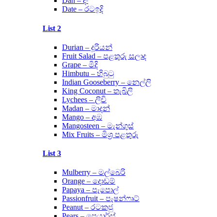
Dan – දං
Date – රටඉදි
List 2
Durian – දූරියන්
Fruit Salad – පළතුරු සලාද
Grape – මිදි
Himbutu – හිබුටු
Indian Gooseberry – නෙල්ලි
King Coconut – තැබිලි
Lychees – ලිචි
Madan – මාදන්
Mango – අඹ
Mangosteen – මැන්ගුස්
Mix Fruits – මිශ්‍ර පළතුරු
List 3
Mulberry – මල්බෙරි
Orange – දොඩම්
Papaya – පැපොල්
Passionfruit – පැෂන්ෆෘට්
Peanut – රටකජු
Pears – පෙයාර්ස්