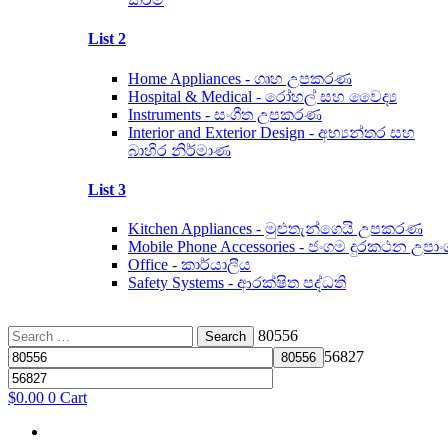
List 2
Home Appliances - ගෘහ උපකරණ
Hospital & Medical - රෝහල් සහ වෛද්‍ය
Instruments - සංගීත උපකරණ
Interior and Exterior Design - අභ්‍යන්තර සහ
බාහිර නිර්මාණ
List 3
Kitchen Appliances - මුළුතැන්ගෙයි උපකරණ
Mobile Phone Accessories - ජංගම දුරකථන උපාං
Office - කාර්යාලීය
Safety Systems - ආරක්ෂිත පද්ධති
Search
80556
for:
56827
$
0.00
0
Cart