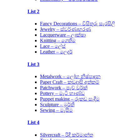
List 2
Fancy Decorations – විසිතුරු සැරසිලි
Jewelry – ස්වර්ණාභරණ
Lacquerware – ලාක්ෂා
Knitting – ගෙතීම
Lace – ලේස්
Leather – ලෙදර්
List 3
Metalwork – ලෝහ නිෂ්පාදන
Paper Craft – කඩදාසි අත්කම්
Patchwork – පැච් වර්ක්
Pottery – මැටි භාණ්ඩ
Puppet making – රූකඩ සෑදීම
Sculpture – මූර්ති
Sewing – මැසීම
List 4
Silvercraft – රිදී කර්මාන්ත