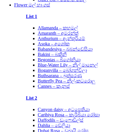
Flower මල් හා ගස්
List 1
Allamanda – කහමල්
Amaranth – අමරන්ත්
Anthurium – ඇන්තුරියම්
Asoka – අශෝක
Babandesiya – බබන්ඩේසියා
Bakini – බකිනි
Begonias – බිගෝනියා
Blue-Water Lily – නිල් මානෙල්
Boganvilla – බෝගන්විලා
Buthsarana – බුත්සරණ
Butterfly Pea – නිල්-කටරොලු
Cannes – කැනස්
List 2
Canyon daisy – අටපෙතියා
Caribiya Rosa – කැරිබියා රෝසා
Daffodils – ඩැෆොඩිල්ස්
Dahlia – ඩේලියා
Dubai Rosa – ඩුබායි රෝස