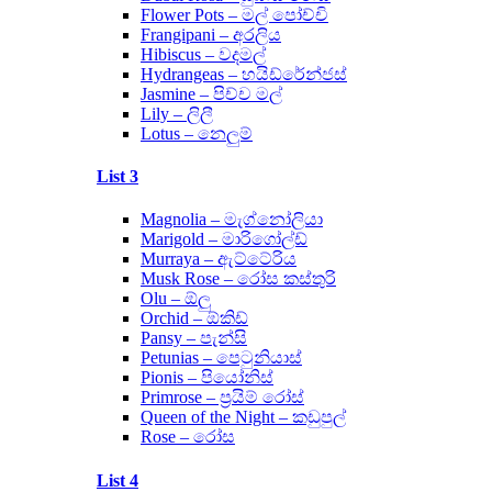
Flower Pots – මල් පෝච්චි
Frangipani – අරලිය
Hibiscus – වදමල්
Hydrangeas – හයිඩ්රේන්ජස්
Jasmine – පිච්ච මල්
Lily – ලිලී
Lotus – නෙලුම්
List 3
Magnolia – මැග්නෝලියා
Marigold – මාරිගෝල්ඩ්
Murraya – ඇට්ටේරිය
Musk Rose – රෝස කස්තුරි
Olu – ඕලු
Orchid – ඕකිඩ්
Pansy – පැන්සි
Petunias – පෙටුනියාස්
Pionis – පියෝනිස්
Primrose – ප්‍රයිම් රෝස්
Queen of the Night – කඩුපුල්
Rose – රෝස
List 4