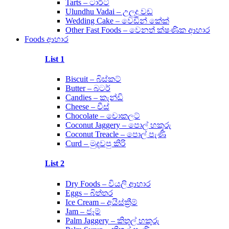
Tarts – ටාර්ට්
Ulundhu Vadai – උලුදු වඩ
Wedding Cake – වෙඩින් කේක්
Other Fast Foods – වෙනත් ක්ෂණික ආහාර
Foods ආහාර
List 1
Biscuit – බිස්කට්
Butter – බටර්
Candies – කැන්ඩි
Cheese – චීස්
Chocolate – චොකලට්
Coconut Jaggery – පොල් හකුරු
Coconut Treacle – පොල් පැණි
Curd – මුදවපු කිරි
List 2
Dry Foods – වියලි ආහාර
Eggs – බිත්තර
Ice Cream – අයිස්ක්‍රීම්
Jam – ජෑම්
Palm Jaggery – කිතුල් හකුරු