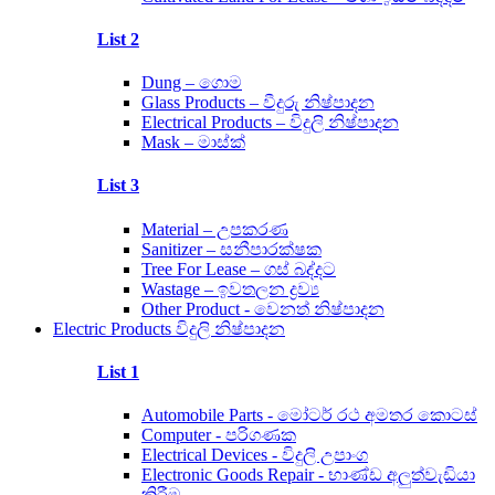
List 2
Dung – ගොම
Glass Products – වීදුරු නිෂ්පාදන
Electrical Products – විදුලි නිෂ්පාදන
Mask – මාස්ක්
List 3
Material – උපකරණ
Sanitizer – සනීපාරක්ෂක
Tree For Lease – ගස් බද්දට
Wastage – ඉවතලන ද්‍රව්‍ය
Other Product - වෙනත් නිෂ්පාදන
Electric Products විදුලි නිෂ්පාදන
List 1
Automobile Parts - මෝටර් රථ අමතර කොටස්
Computer - පරිගණක
Electrical Devices - විදුලි උපාංග
Electronic Goods Repair - භාණ්ඩ අලුත්වැඩියා
කිරීම