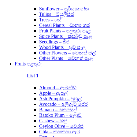
Sunflower – සූරියකාන්ත
Tulips – ටියුලිප්ස්
Trees – ගස්
Cereal Plants – ධාන්‍ය ගස්
Fruit Plants – පලතුරු පැළ
Spice Plants – කුළුබඩු පැළ
Seedlings – බීජ
Wood Plants – දැව පැල
Other Flowers – වෙනත් මල්
Other Plants – වෙනත් පැළ
Fruits පළතුරු
List 1
Almond – ආමන්ඩ්
Apple – ඇපල්
Ash Pumpkin – පුහුල්
Avocado – අලිගැට පේර
Banana – කෙසෙල්
Batoko Plum – ලොවි
Cashew – කජු
Ceylon Olive – වෙරළු
Chia – කසකසා ඇට