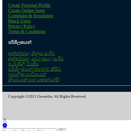
Create Personal Profile
Create Online Store
Complaint & Resolution
Block Users
Privacy Policy
Terms & Conditions
පරිශීලකයන්
අන්තර්ජාල ගිණුම සෑදීම
අන්තර්ජාල වෙළඳසැල සෑදීම
පැමිණිලි විසඳීම
පරිශීලකයන් තහනම් කිරීම
පුද්ගලික භාවිතයන්
නියමයන් සහ කොන්දේසි
Copyright ©2021 Gewattha. All Rights Reserved.