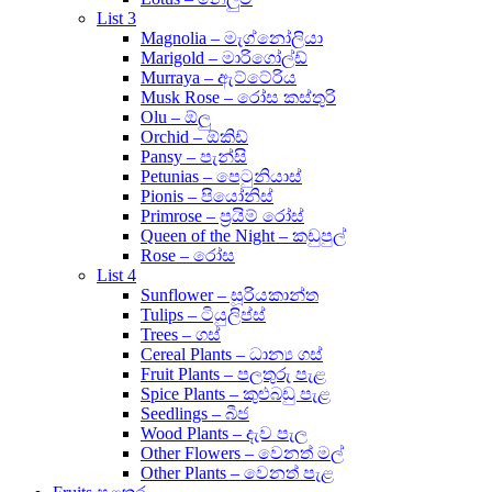
List 3
Magnolia – මැග්නෝලියා
Marigold – මාරිගෝල්ඩ්
Murraya – ඇට්ටේරිය
Musk Rose – රෝස කස්තුරි
Olu – ඕලු
Orchid – ඕකිඩ්
Pansy – පැන්සි
Petunias – පෙටුනියාස්
Pionis – පියෝනිස්
Primrose – ප්‍රයිම් රෝස්
Queen of the Night – කඩුපුල්
Rose – රෝස
List 4
Sunflower – සූරියකාන්ත
Tulips – ටියුලිප්ස්
Trees – ගස්
Cereal Plants – ධාන්‍ය ගස්
Fruit Plants – පලතුරු පැළ
Spice Plants – කුළුබඩු පැළ
Seedlings – බීජ
Wood Plants – දැව පැල
Other Flowers – වෙනත් මල්
Other Plants – වෙනත් පැළ