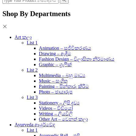
Shop By Departments
Art කලා
List 1
Animation – සජීවිකරණය
Drawing – ඇඳීම
Fashion Design – විලාසිතා නිර්මාණය
Graphic – ග්‍රැෆික්
List 2
Multimedia – බහු මාධ්‍ය
Music – සංගීත
Painting – පින්තාරු කිරීම
Photo – ඡායාරූප
List 3
Stationery – ලිපි ද්‍රව්‍ය
Videos – වීඩියෝ
Writing – ලියවිලි
Other Art – වෙනත් කලා
Ayurveda ආයුර්වේද
List 1
Ayurvedic Ball – ගුලි