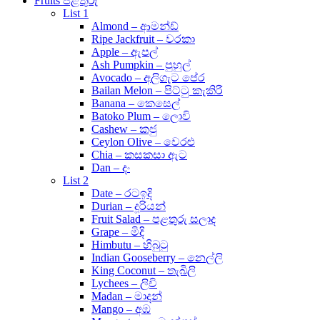
Fruits පළතුරු
List 1
Almond – ආමන්ඩ්
Ripe Jackfruit – වරකා
Apple – ඇපල්
Ash Pumpkin – පුහුල්
Avocado – අලිගැට පේර
Bailan Melon – පිට්ටු කැකිරි
Banana – කෙසෙල්
Batoko Plum – ලොවි
Cashew – කජු
Ceylon Olive – වෙරළු
Chia – කසකසා ඇට
Dan – දං
List 2
Date – රටඉදි
Durian – දූරියන්
Fruit Salad – පළතුරු සලාද
Grape – මිදි
Himbutu – හිබුටු
Indian Gooseberry – නෙල්ලි
King Coconut – තැබිලි
Lychees – ලිචි
Madan – මාදන්
Mango – අඹ