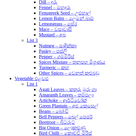
Dill – දුරු
Fennel – මහදුරු
Fenugreek Seed – උළුහාල්
Lemon Balm – ලෙමන් බාම්
Lemongrass – සේර
Mace – වසාවාසි
Mustard – අබ
List 3
Nutmeg – සාදික්කා
Pasley – පස්ලි
Pepper – ගම්මිරිස්
Spices Mixture – තුනපහ මිශ්‍රණය
Turmeric – කහ
Other Spices – වෙනත් කුළුබඩු
Vegetable එළවළු
List 1
Agati Leaves – කතුරු මුරුංගා
Amaranth Leaves – තම්පලා
Artichoke – ආර්ටිචෝක්
Green Plantain – අළු කෙසෙල්
Beans – බෝංචි
Bell Peppers – බෙල් පෙපර්
Beetroot – බීට්රූට්
Big Onion – ලොකුළුණු
Bird Chilli – කොච්චි මිරිස්