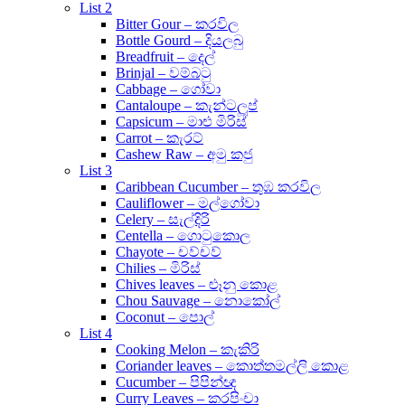
List 2
Bitter Gour – කරවිල
Bottle Gourd – දියලබු
Breadfruit – දෙල්
Brinjal – වම්බටු
Cabbage – ගෝවා
Cantaloupe – කැන්ටලූප්
Capsicum – මාළු මිරිස්
Carrot – කැරට්
Cashew Raw – අමු කජු
List 3
Caribbean Cucumber – තුඹ කරවිල
Cauliflower – මල්ගෝවා
Celery – සැල්දිරි
Centella – ගොටුකොල
Chayote – චව්චව්
Chilies – මිරිස්
Chives leaves – ළූනු කොළ
Chou Sauvage – නොකෝල්
Coconut – පොල්
List 4
Cooking Melon – කැකිරි
Coriander leaves – කොත්තමල්ලි කොළ
Cucumber – පිපින්ඥ
Curry Leaves – කරපිංචා