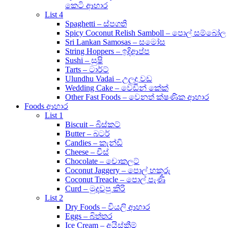
කෙටි ආහාර
List 4
Spaghetti – ස්පගති
Spicy Coconut Relish Samboll – පොල් සම්බෝල
Sri Lankan Samosas – සමෝස
String Hoppers – ඉදිආප්ප
Sushi – සුෂි
Tarts – ටාර්ට්
Ulundhu Vadai – උලුදු වඩ
Wedding Cake – වෙඩින් කේක්
Other Fast Foods – වෙනත් ක්ෂණික ආහාර
Foods ආහාර
List 1
Biscuit – බිස්කට්
Butter – බටර්
Candies – කැන්ඩි
Cheese – චීස්
Chocolate – චොකලට්
Coconut Jaggery – පොල් හකුරු
Coconut Treacle – පොල් පැණි
Curd – මුදවපු කිරි
List 2
Dry Foods – වියලි ආහාර
Eggs – බිත්තර
Ice Cream – අයිස්ක්‍රීම්