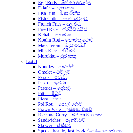
Egg Rolls – බිත්තර රෝල්ස්
Falafel – ෆලාෆෙල්
Fish Bun – මාළු බනිස්
Fish Cutlet – මාළු කට්ලට්
French Fries – අල තීරු
Fried Rice – ෆ්රයිඩ් රයිස්
Kebab – කෙබාබ්
Kotthu Roti – කොත්තු රොටි
Maccheroni – මැකරෝනි
Milk Rice – කිරිබත්
Murukku – මුරුක්කු
List 3
Noodles – නූඩ්ල්ස්
Omelet – ඔම්ලට්
Parata – පරාටා
Pasta – පැස්ටා
Pastries – ප්‍රේස්ට්‍රි
Pittu – පිට්ටු
Pizza – පීසා
Pol Roti – පොල් රොටි
Prawn Vade – ඉස්සෝ වඩේ
Rice and Curry – බත් හා ව්‍යාංජන
Sandwiches – සැන්ඩ්විච්
Skewer – ස්කීවර්
Special healthy fast food- විශේෂ සෞඛ්‍යමය