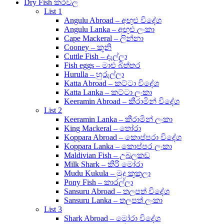
Dry Fish කරවල
List 1
Angulu Abroad – අඟුළු විදේශ
Angulu Lanka – අඟුළු ලංකා
Cape Mackeral – ලින්නා
Cooney – කූනි
Cuttle Fish – දැල්ලා
Fish eggs – මාළු බිත්තර
Hurulla – හුරුල්ලා
Katta Abroad – කට්ටා විදේශ
Katta Lanka – කට්ටා ලංකා
Keeramin Abroad – කීරාමින් විදේශ
List 2
Keeramin Lanka – කීරාමින් ලංකා
King Mackeral – තෝරා
Koppara Abroad – කොප්පරා විදේශ
Koppara Lanka – කොප්පර ලංකා
Maldivian Fish – උබලකඩ
Milk Shark – කිරි මෝරා
Mudu Kukula – මුදු කුකුලා
Pony Fish – කාරල්ලා
Sansuru Abroad – තලපත් විදේශ
Sansuru Lanka – තලපත් ලංකා
List 3
Shark Abroad – මෝරා විදේශ