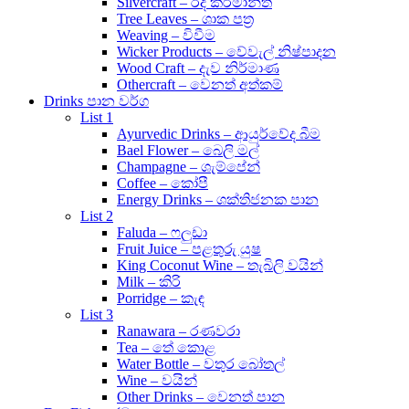
Silvercraft – රිදී කර්මාන්ත
Tree Leaves – ශාක පත්‍ර
Weaving – විවීම
Wicker Products – වේවැල් නිෂ්පාදන
Wood Craft – දැව නිර්මාණ
Othercraft – වෙනත් අත්කම්
Drinks පාන වර්ග
List 1
Ayurvedic Drinks – ආයුර්වේද බීම
Bael Flower – බෙලි මල්
Champagne – ශැම්පේන්
Coffee – කෝපී
Energy Drinks – ශක්තිජනක පාන
List 2
Faluda – ෆලුඩා
Fruit Juice – පළතුරු යුෂ
King Coconut Wine – තැබිලි වයින්
Milk – කිරි
Porridge – කැඳ
List 3
Ranawara – රණවරා
Tea – තේ කොළ
Water Bottle – වතුර බෝතල්
Wine – වයින්
Other Drinks – වෙනත් පාන