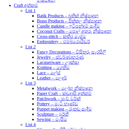
නිෂ්පාදන
Craft අත්කම්
List 1
Batik Products – බතික් නිෂ්පාදන
Brass Products – පිත්තල නිෂ්පාදන
Candle making – ඉටිපන්දම් සෑදීම
Coconut Crafts – පොල් අතුරු නිෂ්පාදන
Cross-stitch – කතිර මැස්ම
Embroidery – එම්බ්රොයිඩර්
List 2
Fancy Decorations – විසිතුරු සැරසිලි
Jewelry – ස්වර්ණාභරණ
Lacquerware – ලාක්ෂා
Knitting – ගෙතීම
Lace – ලේස්
Leather – ලෙදර්
List 3
Metalwork – ලෝහ නිෂ්පාදන
Paper Craft – කඩදාසි අත්කම්
Patchwork – පැච් වර්ක්
Pottery – මැටි භාණ්ඩ
Puppet making – රූකඩ සෑදීම
Sculpture – මූර්ති
Sewing – මැසීම
List 4