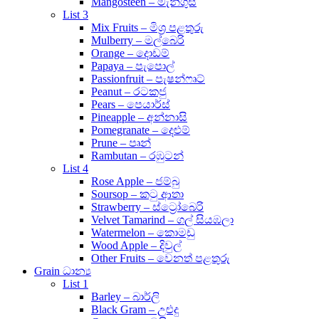
Mangosteen – මැන්ගුස්
List 3
Mix Fruits – මිශ්‍ර පළතුරු
Mulberry – මල්බෙරි
Orange – දොඩම්
Papaya – පැපොල්
Passionfruit – පැෂන්ෆෘට්
Peanut – රටකජු
Pears – පෙයාර්ස්
Pineapple – අන්නාසි
Pomegranate – දෙළුම්
Prune – පෘන්
Rambutan – රඹුටන්
List 4
Rose Apple – ජම්බු
Soursop – කටු ආතා
Strawberry – ස්ට්‍රෝබෙරි
Velvet Tamarind – ගල් සියඹලා
Watermelon – කොමඩු
Wood Apple – දිවුල්
Other Fruits – වෙනත් පළතුරු
Grain ධාන්‍ය
List 1
Barley – බාර්ලි
Black Gram – උළුදු