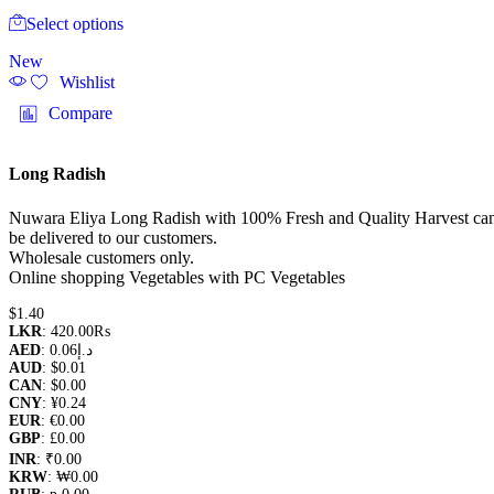
This
Select options
product
has
New
multiple
Wishlist
variants.
The
Compare
options
may
be
Long Radish
chosen
on
Nuwara Eliya Long Radish with 100% Fresh and Quality Harvest ca
the
be delivered to our customers.
product
Wholesale customers only.
page
Online shopping Vegetables with PC Vegetables
$
1.40
LKR
:
420.00₨
AED
:
0.06د.إ
AUD
:
$0.01
CAN
:
$0.00
CNY
:
¥0.24
EUR
:
€0.00
GBP
:
£0.00
INR
:
₹0.00
KRW
:
₩0.00