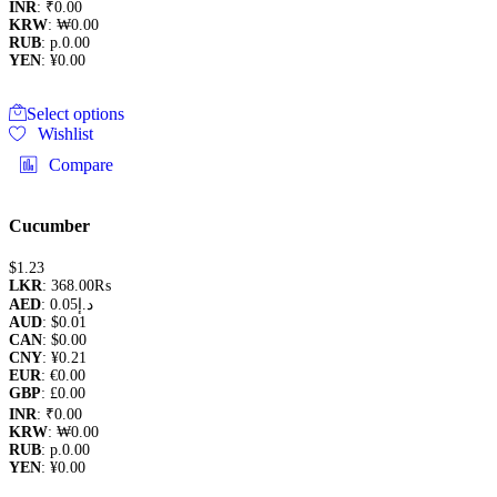
INR
:
₹0.00
KRW
:
₩0.00
RUB
:
р.0.00
YEN
:
¥0.00
This
Select options
product
Wishlist
has
multiple
Compare
variants.
The
options
Cucumber
may
be
$
1.23
chosen
LKR
:
368.00₨
on
AED
:
0.05د.إ
the
AUD
:
$0.01
product
CAN
:
$0.00
page
CNY
:
¥0.21
EUR
:
€0.00
GBP
:
£0.00
INR
:
₹0.00
KRW
:
₩0.00
RUB
:
р.0.00
YEN
:
¥0.00