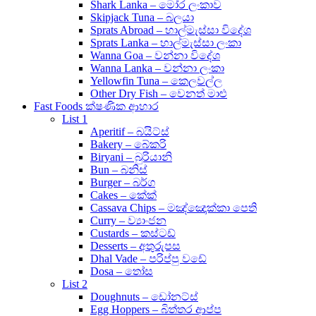
Shark Lanka – මෝර ලංකාව
Skipjack Tuna – බලයා
Sprats Abroad – හාල්මැස්සා විදේශ
Sprats Lanka – හාල්මැස්සා ලංකා
Wanna Goa – වන්නා විදේශ
Wanna Lanka – වන්නා ලංකා
Yellowfin Tuna – කෙලවල්ල
Other Dry Fish – වෙනත් මාළු
Fast Foods ක්ෂණික ආහාර
List 1
Aperitif – බයිට්ස්
Bakery – බේකරි
Biryani – බුරියානි
Bun – බනිස්
Burger – බර්ග
Cakes – කේක්
Cassava Chips – මඤ්ඤොක්කා පෙති
Curry – ව්‍යාංජන
Custards – කස්ටඩ්
Desserts – අතුරුපස
Dhal Vade – පරිප්පු වඩේ
Dosa – තෝස
List 2
Doughnuts – ඩෝනට්ස්
Egg Hoppers – බිත්තර ආප්ප