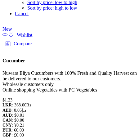
Sort by price: low to high
Sort by price: high to low
Cancel
New
Wishlist
Compare
Cucumber
Nuwara Eliya Cucumbers with 100% Fresh and Quality Harvest can
be delivered to our customers.
Wholesale customers only.
Online shopping Vegetables with PC Vegetables
$
1.23
LKR
:
368.00₨
AED
:
0.05د.إ
AUD
:
$0.01
CAN
:
$0.00
CNY
:
¥0.21
EUR
:
€0.00
GBP
:
£0.00