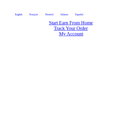
English
Français
Deutsch
Italiano
Español
Start Earn From Home
Track Your Order
My Account