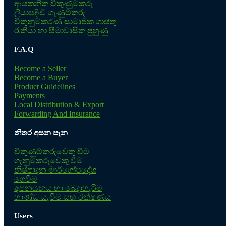
ආයතනික විකුණුම්කරු
ලියාපදිංචි ගැණුම්කරු
විකුනුම්කරණ සාමාජික ගාස්තු
රැකියා හා සීමාවාසික පුහුණු
F.A.Q
Become a Seller
Become a Buyer
Product Guidelines
Payments
Local Distribution & Export
Forwarding And Insurance
නිතර අසන පැන
විකුණුම්කරුවෙකු වීම
ගැනුම්කරුවෙකු වීම
නිෂ්පාදන මාර්ගෝපදේශ
ගෙවීම
අපනයනය හා බෙදාහැරීම
භාණ්ඩ යැවීම සහ රක්ෂණය
Users