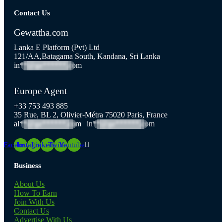
price
price
Contact Us
Gewattha.com
Lanka E Platform (Pvt) Ltd
121/AA,Batagama South, Kandana, Sri Lanka
in**@ge******.com
Europe Agent
+33 753 493 885
35 Rue, BL 2, Olivier-Métra 75020 Paris, France
al**@ge******.com
|
in**@ge******.com
Facebook
Instagram
Linkedin
Twitter
Youtube
Business
About Us
How To Earn
Join With Us
Contact Us
Advertise With Us