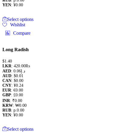
RUB
:
р.0.00
YEN
:
¥0.00
This
Select options
product
Wishlist
has
multiple
Compare
variants.
The
options
Long Radish
may
be
$
1.40
chosen
LKR
:
420.00₨
on
AED
:
0.06د.إ
the
AUD
:
$0.01
product
CAN
:
$0.00
page
CNY
:
¥0.24
EUR
:
€0.00
GBP
:
£0.00
INR
:
₹0.00
KRW
:
₩0.00
RUB
:
р.0.00
YEN
:
¥0.00
This
Select options
product