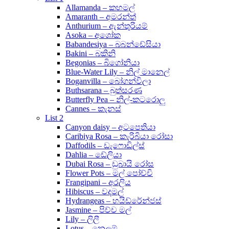
Allamanda – කහමල්
Amaranth – අමරන්ත්
Anthurium – ඇන්තුරියම්
Asoka – අශෝක
Babandesiya – බබන්ඩේසියා
Bakini – බකිනි
Begonias – බිගෝනියා
Blue-Water Lily – නිල් මානෙල්
Boganvilla – බෝගන්විලා
Buthsarana – බුත්සරණ
Butterfly Pea – නිල්-කටරොලු
Cannes – කැනස්
List 2
Canyon daisy – අටපෙතියා
Caribiya Rosa – කැරිබියා රෝසා
Daffodils – ඩැෆොඩිල්ස්
Dahlia – ඩේලියා
Dubai Rosa – ඩුබායි රෝස
Flower Pots – මල් පෝච්චි
Frangipani – අරලිය
Hibiscus – වදමල්
Hydrangeas – හයිඩ්රේන්ජස්
Jasmine – පිච්ච මල්
Lily – ලිලී
Lotus – නෙලුම්