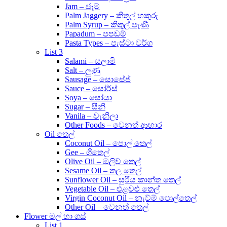
Jam – ජෑම්
Palm Jaggery – කිතුල් හකුරු
Palm Syrup – කිතුල් පැණි
Papadum – පපඩම්
Pasta Types – පැස්ටා වර්ග
List 3
Salami – සලාමි
Salt – ලුණු
Sausage – සොසේජ්
Sauce – සෝර්ස්
Soya – සෝයා
Sugar – සීනි
Vanila – වැනිලා
Other Foods – වෙනත් ආහාර
Oil තෙල්
Coconut Oil – පොල් තෙල්
Gee – ගිතෙල්
Olive Oil – ඔලිව් තෙල්
Sesame Oil – තල තෙල්
Sunflower Oil – සුරිය කාන්ත තෙල්
Vegetable Oil – එළවළු තෙල්
Virgin Coconut Oil – නැව්ම් පොල්තෙල්
Other Oil – වෙනත් තෙල්
Flower මල් හා ගස්
List 1