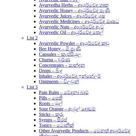
Ayurvedha Herbs – ආයුර්වේද ශාක
Ayurvedic Honey – ආයුර්වේද පැණි
Ayurvedic Juices – ආයුර්වේද යුෂ
Ayurvedic Medicines – ආයුර්වේද ඖෂධ
Ayurvedic Nuts – ආයුර්වේද ඇට
Ayurvedic Oil – ආයුර්වේද තෙල්
List 2
Ayurvedic Powder – ආයුර්වේද කුඩු
Bee Honey – මී පැණි
Capsules – කැප්සියුල
Churna – චුර්ණ
Concentrates – සාන්ද්‍රන
Drops – බිංදු
Inhaler – ආයුර්වේද ඉන්හේලර්
Ointments – විලවුන්
List 3
Pain Balm – වේදනා බාම්
Pills – පෙති
Roots – මුල්
Sour Orange – ඇඹුල් දොඩම්
Sticks – කූරු
Syrups – සිරප්
Tonics – ටොනික්
Other Ayurvedic Products – වෙනත් ආයුර්වේද