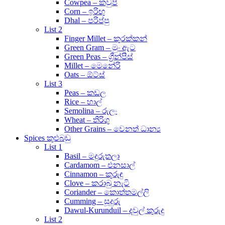
Cowpea – කවුපි
Corn – ඉරිඟු
Dhal – පරිප්පු
List 2
Finger Millet – කුරක්කන්
Green Gram – මුං ඇට
Green Peas – ග්‍රීන්පීස්
Millet – මෙනේරි
Oats – ඕට්ස්
List 3
Peas – කඩල
Rice – හාල්
Semolina – රුලං
Wheat – තිරිගු
Other Grains – වෙනත් ධාන්‍ය
Spices කුළුබඩු
List 1
Basil – මදුරුතලා
Cardamom – එනසාල්
Cinnamon – කුරුඳු
Clove – කරාබු නැටි
Coriander – කොත්තමල්ලි
Cumming – සූදුරු
Dawul-Kurunduil – දවුල් කුරුදු
List 2