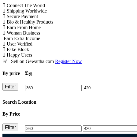
has
Connect The World
multiple
Shipping Worldwide
variants.
Secure Payment
The
Bio & Healthy Products
options
Earn From Home
may
Woman Business
be
Earn Extra Income
chosen
User Verified
on
Fake Block
the
Happy Users
product
page
Sell on Gewattha.com
Register Now
By price – මිළ
Filter
Min
Max
price
price
Search Location
By Price
Filter
Min
Max