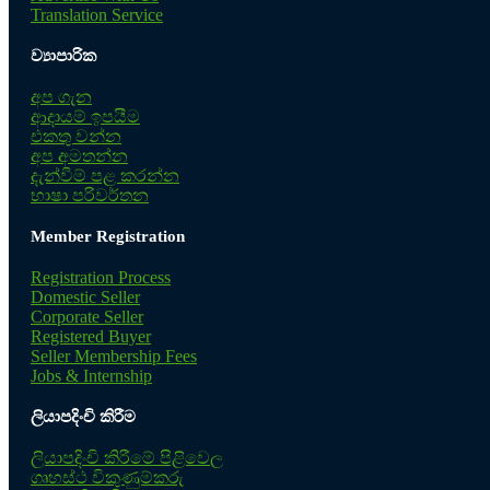
Translation Service
ව්‍යාපාරික
අප ගැන
ආදායම් ඉපයීම
එකතු වන්න
අප අමතන්න
දැන්වීම් පළ කරන්න
භාෂා පරිවර්තන
Member Registration
Registration Process
Domestic Seller
Corporate Seller
Registered Buyer
Seller Membership Fees
Jobs & Internship
ලියාපදිංචි කිරීම
ලියාපදිංචි කිරීමේ පිළිවෙල
ගෘහස්ථ විකුණුම්කරු