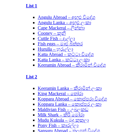
List 1
Angulu Abroad – අඟුළු විදේශ
Angulu Lanka – අඟුළු ලංකා
Cape Mackeral – ලින්නා
Cooney – කූනි
Cuttle Fish – දැල්ලා
Fish eggs – මාළු බිත්තර
Hurulla – හුරුල්ලා
Katta Abroad – කට්ටා විදේශ
Katta Lanka – කට්ටා ලංකා
Keeramin Abroad – කීරාමින් විදේශ
List 2
Keeramin Lanka – කීරාමින් ලංකා
King Mackeral – තෝරා
Koppara Abroad – කොප්පරා විදේශ
Koppara Lanka – කොප්පර ලංකා
Maldivian Fish – උබලකඩ
Milk Shark – කිරි මෝරා
Mudu Kukula – මුදු කුකුලා
Pony Fish – කාරල්ලා
Sansuru Abroad – තලපත් විදේශ