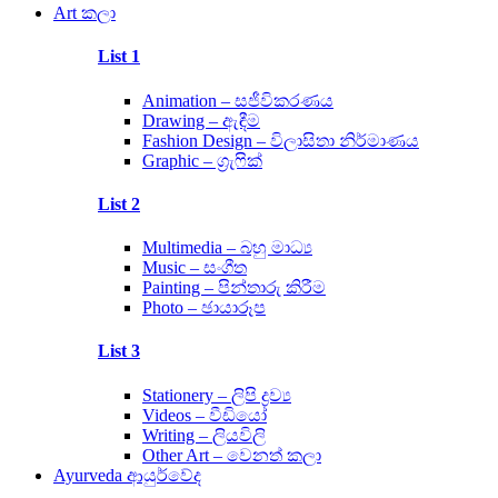
Art කලා
List 1
Animation – සජීවිකරණය
Drawing – ඇඳීම
Fashion Design – විලාසිතා නිර්මාණය
Graphic – ග්‍රැෆික්
List 2
Multimedia – බහු මාධ්‍ය
Music – සංගීත
Painting – පින්තාරු කිරීම
Photo – ඡායාරූප
List 3
Stationery – ලිපි ද්‍රව්‍ය
Videos – වීඩියෝ
Writing – ලියවිලි
Other Art – වෙනත් කලා
Ayurveda ආයුර්වේද