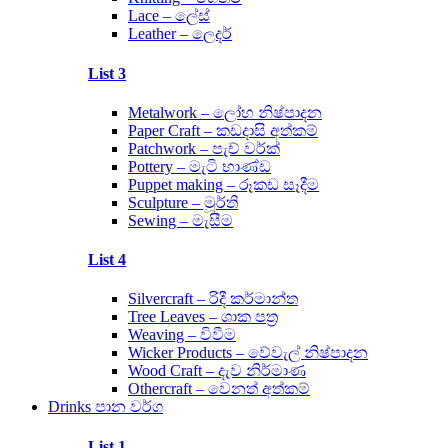
Lace – ලේස්
Leather – ලෙදර්
List 3
Metalwork – ලෝහ නිෂ්පාදන
Paper Craft – කඩදාසි අත්කම්
Patchwork – පැච් වර්ක්
Pottery – මැටි භාණ්ඩ
Puppet making – රූකඩ සෑදීම
Sculpture – මූර්ති
Sewing – මැසීම
List 4
Silvercraft – රිදී කර්මාන්ත
Tree Leaves – ශාක පත්‍ර
Weaving – විවීම
Wicker Products – වේවැල් නිෂ්පාදන
Wood Craft – දැව නිර්මාණ
Othercraft – වෙනත් අත්කම්
Drinks පාන වර්ග
List 1