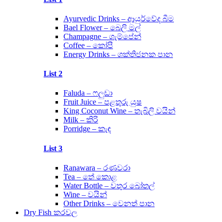
Ayurvedic Drinks – ආයුර්වේද බීම
Bael Flower – බෙලි මල්
Champagne – ශැම්පේන්
Coffee – කෝපී
Energy Drinks – ශක්තිජනක පාන
List 2
Faluda – ෆලුඩා
Fruit Juice – පළතුරු යුෂ
King Coconut Wine – තැබිලි වයින්
Milk – කිරි
Porridge – කැඳ
List 3
Ranawara – රණවරා
Tea – තේ කොළ
Water Bottle – වතුර බෝතල්
Wine – වයින්
Other Drinks – වෙනත් පාන
Dry Fish කරවල