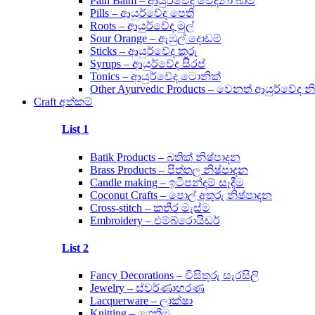
Pain Balm – ආයුර්වේද වේදනා බාම්
Pills – ආයුර්වේද පෙති
Roots – ආයුර්වේද මුල්
Sour Orange – ඇඹුල් දොඩම්
Sticks – ආයුර්වේද කූරු
Syrups – ආයුර්වේද සිරප්
Tonics – ආයුර්වේද ටොනික්
Other Ayurvedic Products – වෙනත් ආයුර්වේද න
Craft අත්කම්
List 1
Batik Products – බතික් නිෂ්පාදන
Brass Products – පිත්තල නිෂ්පාදන
Candle making – ඉටිපන්දම් සෑදීම
Coconut Crafts – පොල් අතුරු නිෂ්පාදන
Cross-stitch – කතිර මැස්ම
Embroidery – එම්බ්රොයිඩර්
List 2
Fancy Decorations – විසිතුරු සැරසිලි
Jewelry – ස්වර්ණාභරණ
Lacquerware – ලාක්ෂා
Knitting – ගෙතීම