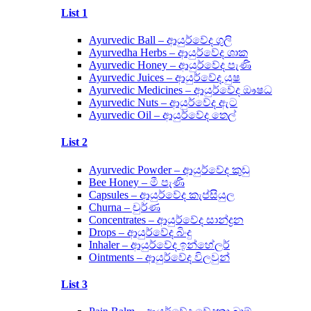
List 1
Ayurvedic Ball – ආයුර්වේද ගුලි
Ayurvedha Herbs – ආයුර්වේද ශාක
Ayurvedic Honey – ආයුර්වේද පැණි
Ayurvedic Juices – ආයුර්වේද යුෂ
Ayurvedic Medicines – ආයුර්වේද ඖෂධ
Ayurvedic Nuts – ආයුර්වේද ඇට
Ayurvedic Oil – ආයුර්වේද තෙල්
List 2
Ayurvedic Powder – ආයුර්වේද කුඩු
Bee Honey – මී පැණි
Capsules – ආයුර්වේද කැප්සියුල
Churna – චුර්ණ
Concentrates – ආයුර්වේද සාන්ද්‍රන
Drops – ආයුර්වේද බිංදු
Inhaler – ආයුර්වේද ඉන්හේලර්
Ointments – ආයුර්වේද විලවුන්
List 3