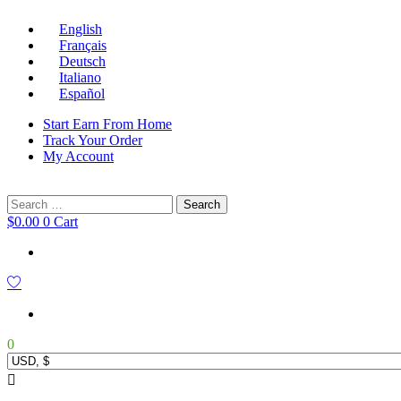
English
Français
Deutsch
Italiano
Español
Start Earn From Home
Track Your Order
My Account
Search
for:
$
0.00
0
Cart
0
Main
Menu