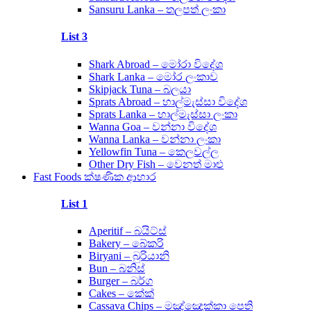
Sansuru Lanka – තලපත් ලංකා
List 3
Shark Abroad – මෝරා විදේශ
Shark Lanka – මෝර ලංකාව
Skipjack Tuna – බලයා
Sprats Abroad – හාල්මැස්සා විදේශ
Sprats Lanka – හාල්මැස්සා ලංකා
Wanna Goa – වන්නා විදේශ
Wanna Lanka – වන්නා ලංකා
Yellowfin Tuna – කෙලවල්ල
Other Dry Fish – වෙනත් මාළු
Fast Foods ක්ෂණික ආහාර
List 1
Aperitif – බයිට්ස්
Bakery – බේකරි
Biryani – බුරියානි
Bun – බනිස්
Burger – බර්ග
Cakes – කේක්
Cassava Chips – මඤ්ඤොක්කා පෙති