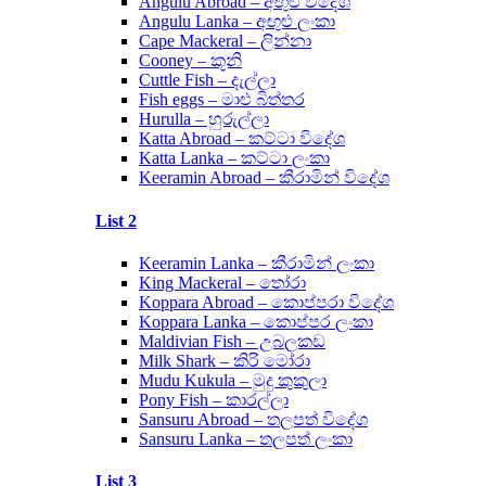
Angulu Abroad – අඟුළු විදේශ
Angulu Lanka – අඟුළු ලංකා
Cape Mackeral – ලින්නා
Cooney – කූනි
Cuttle Fish – දැල්ලා
Fish eggs – මාළු බිත්තර
Hurulla – හුරුල්ලා
Katta Abroad – කට්ටා විදේශ
Katta Lanka – කට්ටා ලංකා
Keeramin Abroad – කීරාමින් විදේශ
List 2
Keeramin Lanka – කීරාමින් ලංකා
King Mackeral – තෝරා
Koppara Abroad – කොප්පරා විදේශ
Koppara Lanka – කොප්පර ලංකා
Maldivian Fish – උබලකඩ
Milk Shark – කිරි මෝරා
Mudu Kukula – මුදු කුකුලා
Pony Fish – කාරල්ලා
Sansuru Abroad – තලපත් විදේශ
Sansuru Lanka – තලපත් ලංකා
List 3