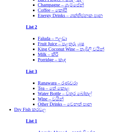
Champagne – ශැම්පේන්
Coffee – කෝපී
Energy Drinks – ශක්තිජනක පාන
List 2
Faluda – ෆලුඩා
Fruit Juice – පළතුරු යුෂ
King Coconut Wine – තැබිලි වයින්
Milk – කිරි
Porridge – කැඳ
List 3
Ranawara – රණවරා
Tea – තේ කොළ
Water Bottle – වතුර බෝතල්
Wine – වයින්
Other Drinks – වෙනත් පාන
Dry Fish කරවල
List 1