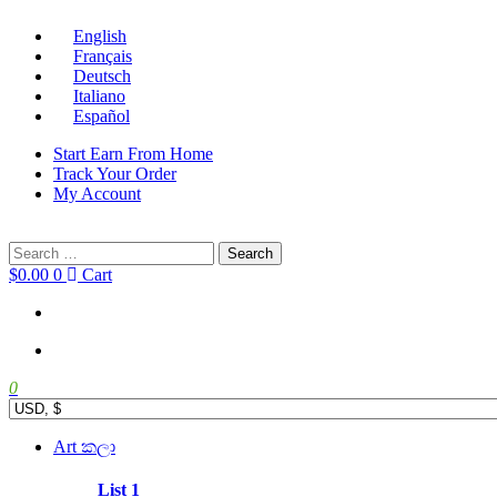
English
Français
Deutsch
Italiano
Español
Start Earn From Home
Track Your Order
My Account
Search
for:
$
0.00
0
Cart
0
Main
Art කලා
Menu
List 1