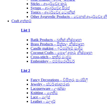
Sticks – ආයුර්වේද කූරු
Syrups – ආයුර්වේද සිරප්
Tonics – ආයුර්වේද ටොනික්
Other Ayurvedic Products – වෙනත් ආයුර්වේද න
Craft අත්කම්
List 1
Batik Products – බතික් නිෂ්පාදන
Brass Products – පිත්තල නිෂ්පාදන
Candle making – ඉටිපන්දම් සෑදීම
Coconut Crafts – පොල් අතුරු නිෂ්පාදන
Cross-stitch – කතිර මැස්ම
Embroidery – එම්බ්රොයිඩර්
List 2
Fancy Decorations – විසිතුරු සැරසිලි
Jewelry – ස්වර්ණාභරණ
Lacquerware – ලාක්ෂා
Knitting – ගෙතීම
Lace – ලේස්
Leather – ලෙදර්