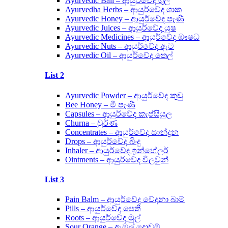
Ayurvedic Ball – ආයුර්වේද ගුලි
Ayurvedha Herbs – ආයුර්වේද ශාක
Ayurvedic Honey – ආයුර්වේද පැණි
Ayurvedic Juices – ආයුර්වේද යුෂ
Ayurvedic Medicines – ආයුර්වේද ඖෂධ
Ayurvedic Nuts – ආයුර්වේද ඇට
Ayurvedic Oil – ආයුර්වේද තෙල්
List 2
Ayurvedic Powder – ආයුර්වේද කුඩු
Bee Honey – මී පැණි
Capsules – ආයුර්වේද කැප්සියුල
Churna – චුර්ණ
Concentrates – ආයුර්වේද සාන්ද්‍රන
Drops – ආයුර්වේද බිංදු
Inhaler – ආයුර්වේද ඉන්හේලර්
Ointments – ආයුර්වේද විලවුන්
List 3
Pain Balm – ආයුර්වේද වේදනා බාම්
Pills – ආයුර්වේද පෙති
Roots – ආයුර්වේද මුල්
Sour Orange – ඇඹුල් දොඩම්