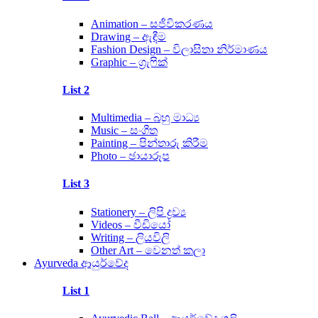
Animation – සජීවිකරණය
Drawing – ඇඳීම
Fashion Design – විලාසිතා නිර්මාණය
Graphic – ග්‍රැෆික්
List 2
Multimedia – බහු මාධ්‍ය
Music – සංගීත
Painting – පින්තාරු කිරීම
Photo – ඡායාරූප
List 3
Stationery – ලිපි ද්‍රව්‍ය
Videos – වීඩියෝ
Writing – ලියවිලි
Other Art – වෙනත් කලා
Ayurveda ආයුර්වේද
List 1