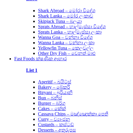
Shark Abroad – මෝරා විදේශ
Shark Lanka – මෝර ලංකාව
Skipjack Tuna – බලයා
Sprats Abroad – හාල්මැස්සා විදේශ
Sprats Lanka – හාල්මැස්සා ලංකා
Wanna Goa – වන්නා විදේශ
Wanna Lanka – වන්නා ලංකා
Yellowfin Tuna – කෙලවල්ල
Other Dry Fish – වෙනත් මාළු
Fast Foods ක්ෂණික ආහාර
List 1
Aperitif – බයිට්ස්
Bakery – බේකරි
Biryani – බුරියානි
Bun – බනිස්
Burger – බර්ග
Cakes – කේක්
Cassava Chips – මඤ්ඤොක්කා පෙති
Curry – ව්‍යාංජන
Custards – කස්ටඩ්
Desserts – අතුරුපස