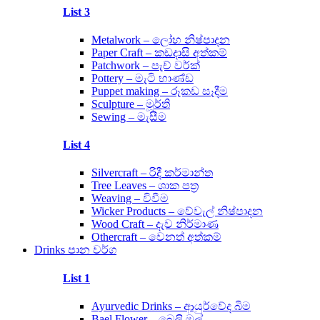
List 3
Metalwork – ලෝහ නිෂ්පාදන
Paper Craft – කඩදාසි අත්කම්
Patchwork – පැච් වර්ක්
Pottery – මැටි භාණ්ඩ
Puppet making – රූකඩ සෑදීම
Sculpture – මූර්ති
Sewing – මැසීම
List 4
Silvercraft – රිදී කර්මාන්ත
Tree Leaves – ශාක පත්‍ර
Weaving – විවීම
Wicker Products – වේවැල් නිෂ්පාදන
Wood Craft – දැව නිර්මාණ
Othercraft – වෙනත් අත්කම්
Drinks පාන වර්ග
List 1
Ayurvedic Drinks – ආයුර්වේද බීම
Bael Flower – බෙලි මල්