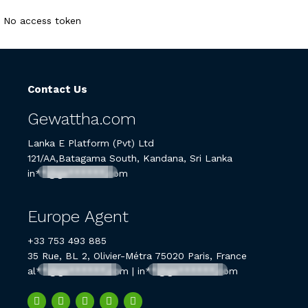
No access token
Contact Us
Gewattha.com
Lanka E Platform (Pvt) Ltd
121/AA,Batagama South, Kandana, Sri Lanka
in**@ge******.com
Europe Agent
+33 753 493 885
35 Rue, BL 2, Olivier-Métra 75020 Paris, France
al**@ge******.com
|
in**@ge******.com