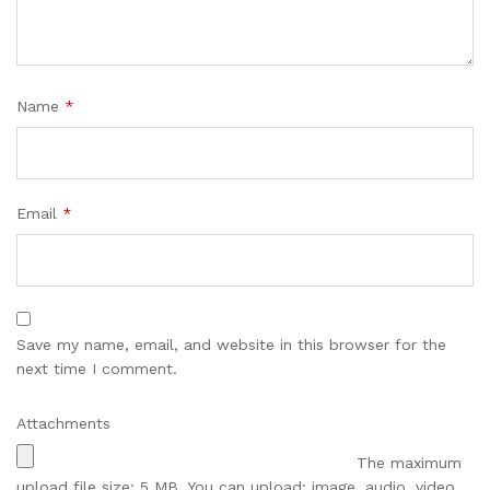
Name
*
Email
*
Save my name, email, and website in this browser for the
next time I comment.
Attachments
The maximum
upload file size: 5 MB.
You can upload:
image
,
audio
,
video
,