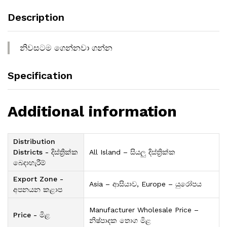
Description
නිවසටම ගෙන්නවා ගන්න
Specification
Additional information
Distribution
Districts - දිස්ත්‍රික්ක
All Island – සියලු දිස්ත්‍රික්ක
බෙදාහැරීම්
Export Zone -
Asia – ආසියාව, Europe – යුරෝපය
අපනයන කළාප
Manufacturer Wholesale Price –
Price - මිළ
නිෂ්පාදක තොග මිළ