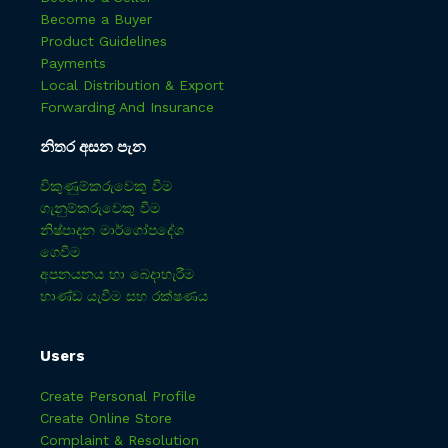
Become a Buyer
Product Guidelines
Payments
Local Distribution & Export
Forwarding And Insurance
නිතර අසන පැන
විකුණුම්කරුවෙකු වීම
ගැනුම්කරුවෙකු වීම
නිෂ්පාදන මාර්ගෝපදේශ
ගෙවීම
අපනයනය හා බෙදාහැරීම
භාණ්ඩ යැවීම සහ රක්ෂණය
Users
Create Personal Profile
Create Online Store
Complaint & Resolution