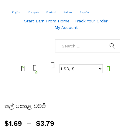
English
Français
Deutsch
Italiano
Español
Start Earn From Home
Track Your Order
My Account
0
0
තල් කොළ වට්ටි
$
1.69
–
$
3.79