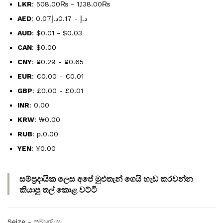
LKR
:
508.00₨
-
1,138.00₨
AED
:
0.17د.إ
-
0.07د.إ
AUD
:
$0.01
-
$0.03
CAN
:
$0.00
CNY
:
¥0.29
-
¥0.65
EUR
:
€0.00
-
€0.01
GBP
:
£0.00
-
£0.01
INR
:
₹0.00
KRW
:
₩0.00
RUB
:
р.0.00
YEN
:
¥0.00
සම්ප්‍රදායික ලෙස අපේ මුළුතැන් ගෙයි හැඩ කරවන්න
කියාපු
තල් කොළ වට්ටි
Seize - ප්‍රමාණය: