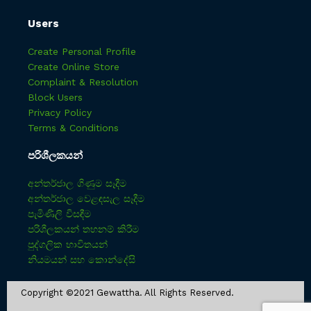
Users
Create Personal Profile
Create Online Store
Complaint & Resolution
Block Users
Privacy Policy
Terms & Conditions
පරිශීලකයන්
අන්තර්ජාල ගිණුම සෑදීම
අන්තර්ජාල වෙළඳසැල සෑදීම
පැමිණිලි විසඳීම
පරිශීලකයන් තහනම් කිරීම
පුද්ගලික භාවිතයන්
නියමයන් සහ කොන්දේසි
Copyright ©2021 Gewattha. All Rights Reserved.