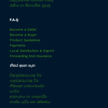
විකුනුම්කරණ සාමාජික ගාස්තු
රැකියා හා සීමාවාසික පුහුණු
F.A.Q
Become a Seller
Become a Buyer
Product Guidelines
Payments
Local Distribution & Export
Forwarding And Insurance
නිතර අසන පැන
විකුණුම්කරුවෙකු වීම
ගැනුම්කරුවෙකු වීම
නිෂ්පාදන මාර්ගෝපදේශ
ගෙවීම
අපනයනය හා බෙදාහැරීම
භාණ්ඩ යැවීම සහ රක්ෂණය