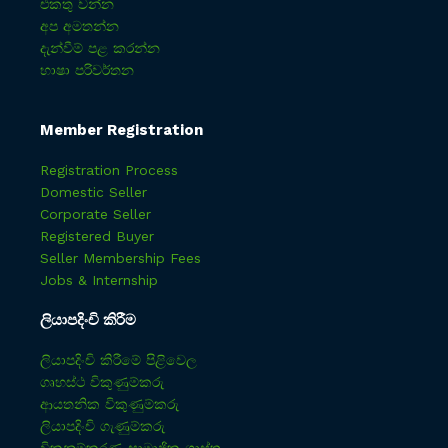
එකතු වන්න
අප අමතන්න
දැන්වීම් පළ කරන්න
භාෂා පරිවර්තන
Member Registration
Registration Process
Domestic Seller
Corporate Seller
Registered Buyer
Seller Membership Fees
Jobs & Internship
ලියාපදිංචි කිරීම
ලියාපදිංචි කිරීමේ පිළිවෙල
ගෘහස්ථ විකුණුම්කරු
ආයතනික විකුණුම්කරු
ලියාපදිංචි ගැණුම්කරු