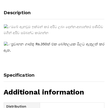
Description
ඔබේ ඇනවුම ඉක්මන් කර අපිට ලබා දෙන්න.අභ්‍යන්තර පණිවිඩ
මගින් අපිව සම්බන්ධ කරගන්න
ප්‍රවාහන ගාස්තු Rs.350ක් එක බෝතලයක මිලට ඇතුලත් කර
ඇත.
Specification
Additional information
Distribution