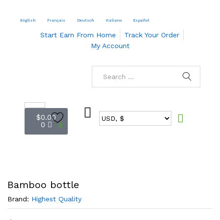
English
Français
Deutsch
Italiano
Español
Start Earn From Home
Track Your Order
My Account
$
0.00
0
0
Bamboo bottle
Brand:
Highest Quality