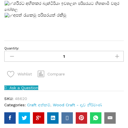
ශරීරට අහිතක
ර
බැක්ටීරියා ඉවතලන පරිසරයට හිතකාමී වතුර
බෝතල
අපත් රැකෙමු පරිසරයත් රකිමු
Quantity:
Compare
Wishlist
Ask a Question
SKU:
48620
Categories:
Craft අත්කම්
,
Wood Craft - දැව නිර්මාණ