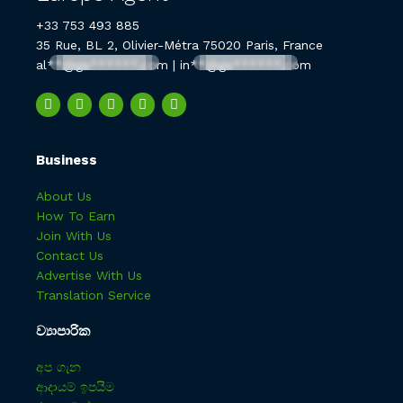
+33 753 493 885
35 Rue, BL 2, Olivier-Métra 75020 Paris, France
al**@ge******.com
|
in**@ge******.com
Business
About Us
How To Earn
Join With Us
Contact Us
Advertise With Us
Translation Service
ව්‍යාපාරික
අප ගැන
ආදායම් ඉපයීම