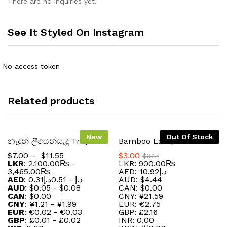
There are no inquiries yet.
See It Styled On Instagram
No access token
Related products
New
Out Of Stock
නැදුන් ලීයෙන්සැදු Tray
Bamboo Lampshade
$
7.00
–
$
11.55
$
3.00
$
3.17
LKR
:
2,100.00₨
-
LKR
:
900.00₨
3,465.00₨
AED
:
10.92د.إ
AED
:
0.51د.إ
-
0.31د.إ
AUD
:
$4.44
AUD
:
$0.05
-
$0.08
CAN
:
$0.00
CAN
:
$0.00
CNY
:
¥21.59
CNY
:
¥1.21
-
¥1.99
EUR
:
€2.75
EUR
:
€0.02
-
€0.03
GBP
:
£2.16
GBP
:
£0.01
-
£0.02
INR
:
₹0.00