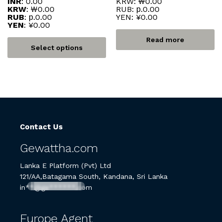
INR
:
₹0.00
KRW
:
₩0.00
KRW
:
₩0.00
RUB
:
р.0.00
RUB
:
р.0.00
YEN
:
¥0.00
YEN
:
¥0.00
Read more
Select options
Contact Us
Gewattha.com
Lanka E Platform (Pvt) Ltd
121/AA,Batagama South, Kandana, Sri Lanka
in**@ge******.com
Europe Agent