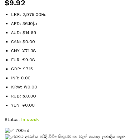
$
9.92
LKR
:
2,975.00₨
AED
:
36.10د.إ
AUD
:
$14.69
CAN
:
$0.00
CNY
:
¥71.38
EUR
:
€9.08
GBP
:
£7.15
INR
:
₹0.00
KRW
:
₩0.00
RUB
:
р.0.00
YEN
:
¥0.00
Status:
In stock
700ml
ඔබට අවශ්
ය පරිදි විවිද සිතුවම් හා වැකි යොදා ලබාදිය හැක.