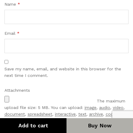
Name
*
Email
*
Save my name, email, and website in this browser for the
next time I comment.
Attachments
The maximum
upload file size: 5 MB.
You can upload:
image
,
audio
,
video
,
document
,
spreadsheet
,
interactive
,
text
,
archive
,
code
,
other
.
Links to YouTube, Facebook, Twitter and other
Add to cart
Buy Now
services inserted in the comment text will be automatically