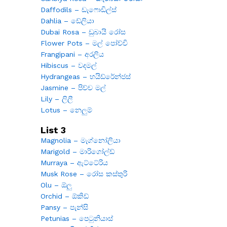
Daffodils – ඩැෆොඩිල්ස්
Dahlia – ඩේලියා
Dubai Rosa – ඩුබායි රෝස
Flower Pots – මල් පෝච්චි
Frangipani – අරලිය
Hibiscus – වදමල්
Hydrangeas – හයිඩ්රේන්ජස්
Jasmine – පිච්ච මල්
Lily – ලිලී
Lotus – නෙලුම්
List 3
Magnolia – මැග්නෝලියා
Marigold – මාරිගෝල්ඩ්
Murraya – ඇට්ටේරිය
Musk Rose – රෝස කස්තුරි
Olu – ඕලු
Orchid – ඕකිඩ්
Pansy – පැන්සි
Petunias – පෙටුනියාස්