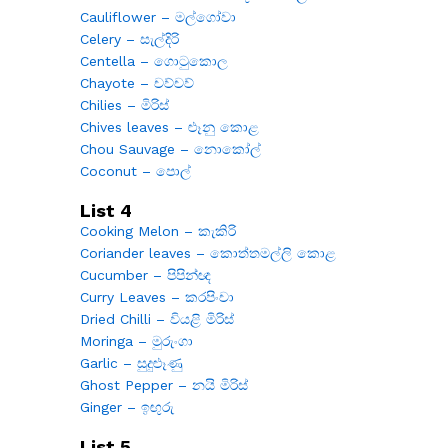
Cauliflower – මල්ගෝවා
Celery – සැල්දිරි
Centella – ගොටුකොල
Chayote – චව්චව්
Chilies – මිරිස්
Chives leaves – ළූනු කොළ
Chou Sauvage – නොකෝල්
Coconut – පොල්
List 4
Cooking Melon – කැකිරි
Coriander leaves – කොත්තමල්ලි කොළ
Cucumber – පිපින්ඥ
Curry Leaves – කරපිංචා
Dried Chilli – වියළි මිරිස්
Moringa – මුරුංගා
Garlic – සුදුළූණු
Ghost Pepper – නයි මිරිස්
Ginger – ඉඟුරු
List 5