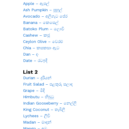
Apple – ඇපල්
Ash Pumpkin – පුහුල්
Avocado – අලිගැට පේර
Banana – කෙසෙල්
Batoko Plum – ලොවි
Cashew – කජු
Ceylon Olive – වෙරළු
Chia – කසකසා ඇට
Dan – දං
Date – රටඉදි
List 2
Durian – දූරියන්
Fruit Salad – පළතුරු සලාද
Grape – මිදි
Himbutu – හිබුටු
Indian Gooseberry – නෙල්ලි
King Coconut – තැබිලි
Lychees – ලිචි
Madan – මාදන්
Mango – අඹ