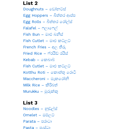
List 2
Doughnuts – ඩෝනට්ස්
Egg Hoppers – බිත්තර ආප්ප
Egg Rolls – බිත්තර රෝල්ස්
Falafel – ෆලාෆෙල්
Fish Bun – මාළු බනිස්
Fish Cutlet – මාළු කට්ලට්
French Fries – අල තීරු
Fried Rice – ෆ්රයිඩ් රයිස්
Kebab – කෙබාබ්
Fish Cutlet – මාළු කට්ලට්
Kotthu Roti – කොත්තු රොටි
Maccheroni – මැකරෝනි
Milk Rice – කිරිබත්
Murukku – මුරුක්කු
List 3
Noodles – නූඩ්ල්ස්
Omelet – ඔම්ලට්
Parata – පරාටා
Pasta – පැස්ටා