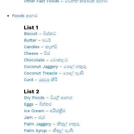
Other Fast Foods – වෙනත් ක්ෂණික ආහාර
Foods ආහාර
List 1
Biscuit – බිස්කට්
Butter – බටර්
Candies – කැන්ඩි
Cheese – චීස්
Chocolate – චොකලට්
Coconut Jaggery – පොල් හකුරු
Coconut Treacle – පොල් පැණි
Curd – මුදවපු කිරි
List 2
Dry Foods – වියලි ආහාර
Eggs – බිත්තර
Ice Cream – අයිස්ක්‍රීම්
Jam – ජෑම්
Palm Jaggery – කිතුල් හකුරු
Palm Syrup – කිතුල් පැණි