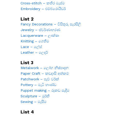
Cross-stitch – කතිර මැස්ම
Embroidery – එම්බ්රොයිඩර්
List 2
Fancy Decorations – විසිතුරු සැරසිලි
Jewelry – ස්වර්ණාභරණ
Lacquerware – ලාක්ෂා
Knitting – ගෙතීම
Lace – ලේස්
Leather – ලෙදර්
List 3
Metalwork – ලෝහ නිෂ්පාදන
Paper Craft – කඩදාසි අත්කම්
Patchwork – පැච් වර්ක්
Pottery – මැටි භාණ්ඩ
Puppet making – රූකඩ සෑදීම
Sculpture – මූර්ති
Sewing – මැසීම
List 4