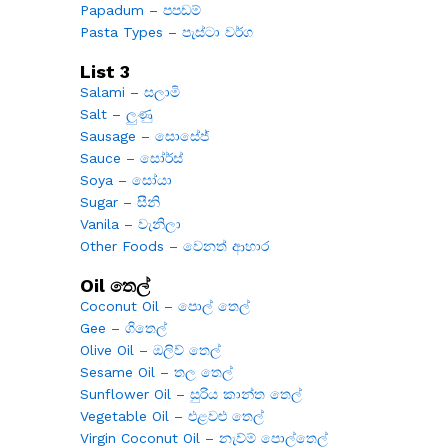
Papadum – පපඩම්
Pasta Types – පැස්ටා වර්ග
List 3
Salami – සලාමි
Salt – ලුණු
Sausage – සොසේජ්
Sauce – සෝර්ස්
Soya – සෝයා
Sugar – සීනි
Vanila – වැනිලා
Other Foods – වෙනත් ආහාර
Oil තෙල්
Coconut Oil – පොල් තෙල්
Gee – ගිතෙල්
Olive Oil – ඔලිව් තෙල්
Sesame Oil – තල තෙල්
Sunflower Oil – සුරිය කාන්ත තෙල්
Vegetable Oil – එළවළු තෙල්
Virgin Coconut Oil – නැව්ම් පොල්තෙල්