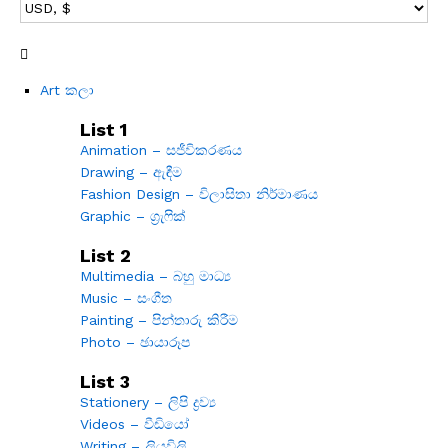
Art කලා
List 1
Animation – සජීවිකරණය
Drawing – ඇඳීම
Fashion Design – විලාසිතා නිර්මාණය
Graphic – ග්‍රැෆික්
List 2
Multimedia – බහු මාධ්‍ය
Music – සංගීත
Painting – පින්තාරු කිරීම
Photo – ඡායාරූප
List 3
Stationery – ලිපි ද්‍රව්‍ය
Videos – වීඩියෝ
Writing – ලියවිලි