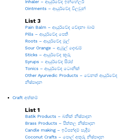
Inhaler – ආයුර්වේද ඉන්හේලර්
Ointments – ආයුර්වේද විලවුන්
List 3
Pain Balm – ආයුර්වේද වේදනා බාම්
Pills – ආයුර්වේද පෙති
Roots – ආයුර්වේද මුල්
Sour Orange – ඇඹුල් දොඩම්
Sticks – ආයුර්වේද කූරු
Syrups – ආයුර්වේද සිරප්
Tonics – ආයුර්වේද ටොනික්
Other Ayurvedic Products – වෙනත් ආයුර්වේද
නිෂ්පාදන
Craft අත්කම්
List 1
Batik Products – බතික් නිෂ්පාදන
Brass Products – පිත්තල නිෂ්පාදන
Candle making – ඉටිපන්දම් සෑදීම
Coconut Crafts – පොල් අතුරු නිෂ්පාදන