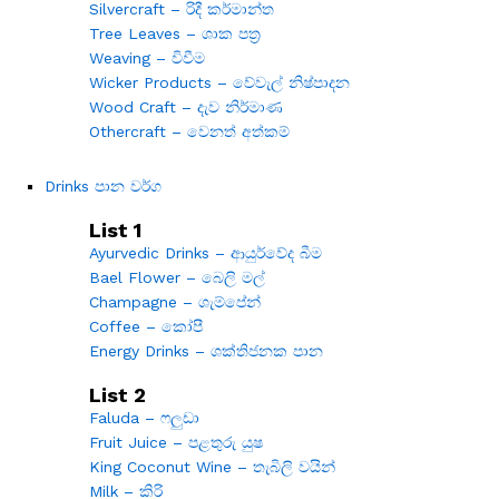
Silvercraft – රිදී කර්මාන්ත
Tree Leaves – ශාක පත්‍ර
Weaving – විවීම
Wicker Products – වේවැල් නිෂ්පාදන
Wood Craft – දැව නිර්මාණ
Othercraft – වෙනත් අත්කම්
Drinks පාන වර්ග
List 1
Ayurvedic Drinks – ආයුර්වේද බීම
Bael Flower – බෙලි මල්
Champagne – ශැම්පේන්
Coffee – කෝපී
Energy Drinks – ශක්තිජනක පාන
List 2
Faluda – ෆලුඩා
Fruit Juice – පළතුරු යුෂ
King Coconut Wine – තැබිලි වයින්
Milk – කිරි