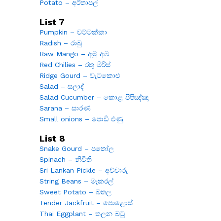
Potato – අර්තාපල්
List 7
Pumpkin – වට්ටක්කා
Radish – රාබු
Raw Mango – අමු අඹ
Red Chilies – රතු මිරිස්
Ridge Gourd – වැටකොළු
Salad – සලාද්
Salad Cucumber – කොළ පිපිඤ්ඤා
Sarana – සාරණ
Small onions – පොඩි ළුණු
List 8
Snake Gourd – පතෝල
Spinach – නිවිති
Sri Lankan Pickle – අච්චාරු
String Beans – මෑකරල්
Sweet Potato – බතල
Tender Jackfruit – පොළොස්
Thai Eggplant – තලන බටු