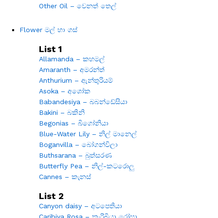
Other Oil – වෙනත් තෙල්
Flower මල් හා ගස්
List 1
Allamanda – කහමල්
Amaranth – අමරන්ත්
Anthurium – ඇන්තුරියම්
Asoka – අශෝක
Babandesiya – බබන්ඩේසියා
Bakini – බකිනි
Begonias – බිගෝනියා
Blue-Water Lily – නිල් මානෙල්
Boganvilla – බෝගන්විලා
Buthsarana – බුත්සරණ
Butterfly Pea – නිල්-කටරොලු
Cannes – කැනස්
List 2
Canyon daisy – අටපෙතියා
Caribiya Rosa – කැරිබියා රෝසා