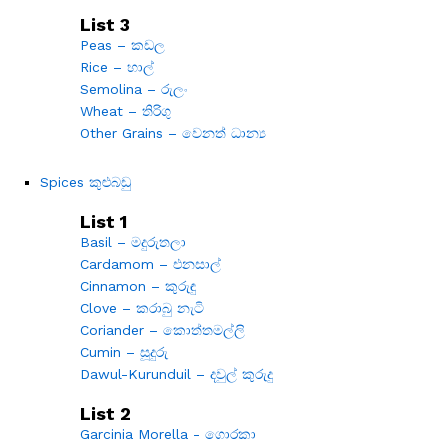
List 3
Peas – කඩල
Rice – හාල්
Semolina – රුලං
Wheat – තිරිගු
Other Grains – වෙනත් ධාන්‍ය
Spices කුළුබඩු
List 1
Basil – මදුරුතලා
Cardamom – එනසාල්
Cinnamon – කුරුඳු
Clove – කරාබු නැටි
Coriander – කොත්තමල්ලි
Cumin – සූදුරු
Dawul-Kurunduil – දවුල් කුරුදු
List 2
Garcinia Morella - ගොරකා