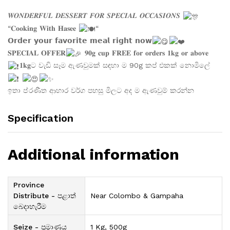
𝑾𝑶𝑵𝑫𝑬𝑹𝑭𝑼𝑳 𝑫𝑬𝑺𝑺𝑬𝑹𝑻 𝑭𝑶𝑹 𝑺𝑷𝑬𝑪𝑰𝑨𝑳 𝑶𝑪𝑪𝑨𝑺𝑰𝑶𝑵𝑺
“𝐂𝐨𝐨𝐤𝐢𝐧𝐠 𝐖𝐢𝐭𝐡 𝐇𝐚𝐬𝐞𝐞
“
𝗢𝗿𝗱𝗲𝗿 𝘆𝗼𝘂𝗿 𝗳𝗮𝘃𝗼𝗿𝗶𝘁𝗲 𝗺𝗲𝗮𝗹 𝗿𝗶𝗴𝗵𝘁 𝗻𝗼𝘄
𝐒𝐏𝐄𝐂𝐈𝐀𝐋 𝐎𝐅𝐅𝐄𝐑
𝟗𝟎𝐠 𝐜𝐮𝐩 𝐅𝐑𝐄𝐄 𝐟𝐨𝐫 𝐨𝐫𝐝𝐞𝐫𝐬 𝟏𝐤𝐠 𝐨𝐫 𝐚𝐛𝐨𝐯𝐞
𝟏𝐤𝐠ට වැඩි සෑම ඇණවුමක් සඳහා ම 90g කප් එකක් නොමිලේ
ඉතා ප්
රණීත ආහාර වර්ග පහසු මිලට අද ම ඇණවුම් කරන්න
Specification
Additional information
Province
Distribute - පළාත්
Near Colombo & Gampaha
බෙදාහැරීම
Seize - ප්‍රමාණය
1 Kg, 500g