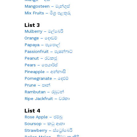
Mangosteen – මැන්ගුස්
Mix Fruits – මිශ්‍ර පළතුරු
List 3
Mulberry – මල්බෙරි
Orange – දොඩම්
Papaya – පැපොල්
Passionfruit – පැෂන්ෆෘට්
Peanut – රටකජු
Pears – පෙයාර්ස්
Pineapple – අන්නාසි
Pomegranate – දෙළුම්
Prune – පෘන්
Rambutan – රඹුටන්
Ripe Jackfruit – වරකා
List 4
Rose Apple – ජම්බු
Soursop – කටු ආතා
Strawberry – ස්ට්‍රෝබෙරි
Bailan Melon – පිට්ටු කැකිරි