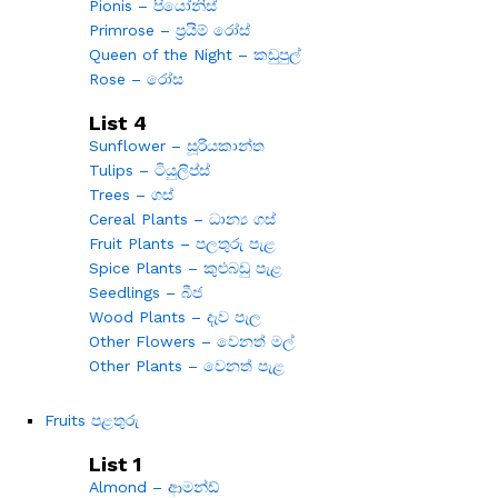
Pionis – පියෝනිස්
Primrose – ප්‍රයිම් රෝස්
Queen of the Night – කඩුපුල්
Rose – රෝස
List 4
Sunflower – සූරියකාන්ත
Tulips – ටියුලිප්ස්
Trees – ගස්
Cereal Plants – ධාන්‍ය ගස්
Fruit Plants – පලතුරු පැළ
Spice Plants – කුළුබඩු පැළ
Seedlings – බීජ
Wood Plants – දැව පැල
Other Flowers – වෙනත් මල්
Other Plants – වෙනත් පැළ
Fruits පළතුරු
List 1
Almond – ආමන්ඩ්