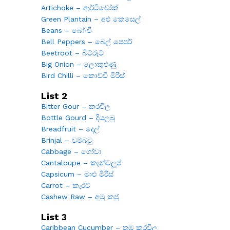
Artichoke – ආර්ටිචෝක්
Green Plantain – අළු කෙසෙල්
Beans – බෝංචි
Bell Peppers – බෙල් පෙපර්
Beetroot – බීට්රූට්
Big Onion – ලොකුළුණු
Bird Chilli – කොච්චි මිරිස්
List 2
Bitter Gour – කරවිල
Bottle Gourd – දියලබු
Breadfruit – දෙල්
Brinjal – වම්බටු
Cabbage – ගෝවා
Cantaloupe – කැන්ටලූප්
Capsicum – මාළු මිරිස්
Carrot – කැරට්
Cashew Raw – අමු කජු
List 3
Caribbean Cucumber – තුඹ කරවිල