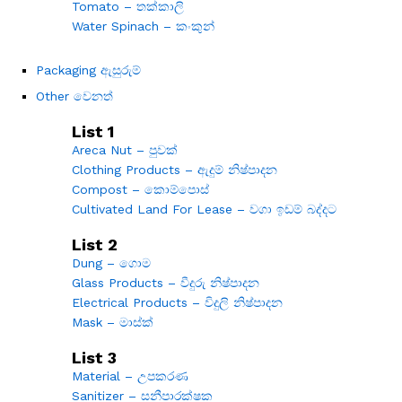
Tomato – තක්කාලි
Water Spinach – කංකුන්
Packaging ඇසුරුම්
Other වෙනත්
List 1
Areca Nut – පුවක්
Clothing Products – ඇදුම් නිෂ්පාදන
Compost – කොම්පොස්
Cultivated Land For Lease – වගා ඉඩම් බද්දට
List 2
Dung – ගොම
Glass Products – වීදුරු නිෂ්පාදන
Electrical Products – විදුලි නිෂ්පාදන
Mask – මාස්ක්
List 3
Material – උපකරණ
Sanitizer – සනීපාරක්ෂක