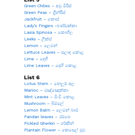
Green Chilies – අමු මිරිස්
Green Peas – ග්‍රීන්පීස්
Jackfruit – කොස්
Lady’s Fingers -බණ්ඩක්කා
Lasia Spinosa – කොහිල
Leeks – ලීක්ස්
Lemon – ලෙමන්
Lettuce Leaves – සලාද කොළ
Lime – දෙහි
Lime Leaves – දෙහි කොළ
List 6
Lotus Stem – නෙලුම් අල
Manioc – මඤ්ඤොක්කා
Mint Leaves – මිංචි කොළ
Mushroom – බිම්මල්
Lemon Balm – ලෙමන් බාම්
Pandan leaves – රම්පෙ
Pickled Gherkin – ගර්කින්
Plantain Flower – කෙසෙල් මුව