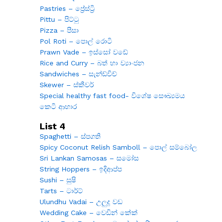
Pastries – ප්‍රේස්ට්‍රි
Pittu – පිට්ටු
Pizza – පීසා
Pol Roti – පොල් රොටි
Prawn Vade – ඉස්සෝ වඩේ
Rice and Curry – බත් හා ව්‍යාංජන
Sandwiches – සැන්ඩ්විච්
Skewer – ස්කීවර්
Special healthy fast food- විශේෂ සෞඛ්‍යමය
කෙටි ආහාර
List 4
Spaghetti – ස්පගති
Spicy Coconut Relish Samboll – පොල් සම්බෝල
Sri Lankan Samosas – සමෝස
String Hoppers – ඉදිආප්ප
Sushi – සුෂි
Tarts – ටාර්ට්
Ulundhu Vadai – උලුදු වඩ
Wedding Cake – වෙඩින් කේක්