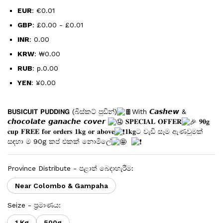
EUR
:
€0.01
GBP
:
£0.00
-
£0.01
INR
:
₹0.00
KRW
:
₩0.00
RUB
:
р.0.00
YEN
:
¥0.00
𝗕𝗨𝗦𝗜𝗖𝗨𝗜𝗧 𝗣𝗨𝗗𝗗𝗜𝗡𝗚 (බිස්කට් පුඩින්)
With 𝘾𝙖𝙨𝙝𝙚𝙬 &
𝙘𝙝𝙤𝙘𝙤𝙡𝙖𝙩𝙚 𝙜𝙖𝙣𝙖𝙘𝙝𝙚 𝙘𝙤𝙫𝙚𝙧
𝐒𝐏𝐄𝐂𝐈𝐀𝐋 𝐎𝐅𝐅𝐄𝐑
𝟗𝟎𝐠
𝐜𝐮𝐩 𝐅𝐑𝐄𝐄 𝐟𝐨𝐫 𝐨𝐫𝐝𝐞𝐫𝐬 𝟏𝐤𝐠 𝐨𝐫 𝐚𝐛𝐨𝐯𝐞
𝟏𝐤𝐠ට වැඩි සෑම ඇණවුමක්
සඳහා ම 90g කප් එකක් නොමිලේ
Province Distribute - පළාත් බෙදාහැරීම:
Near Colombo & Gampaha
Seize - ප්‍රමාණය:
1 Kg
500g