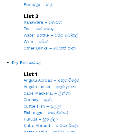
Porridge – කැඳ
List 3
Ranawara – රණවරා
Tea – තේ කොළ
Water Bottle – වතුර බෝතල්
Wine – වයින්
Other Drinks – වෙනත් පාන
Dry Fish කරවල
List 1
Angulu Abroad – අඟුළු විදේශ
Angulu Lanka – අඟුළු ලංකා
Cape Mackeral – ලින්නා
Cooney – කූනි
Cuttle Fish – දැල්ලා
Fish eggs – මාළු බිත්තර
Hurulla – හුරුල්ලා
Katta Abroad – කට්ටා විදේශ
Katta Lanka – කට්ටා ලංකා