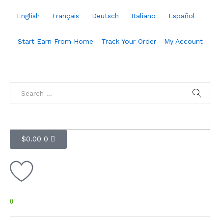
English
Français
Deutsch
Italiano
Español
Start Earn From Home
Track Your Order
My Account
$
0.00
0
0