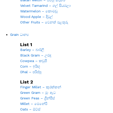
Velvet Tamarind – ගල් සියඹලා
Watermelon – කොමඩු
Wood Apple – දිවුල්
Other Fruits – වෙනත් පළතුරු
Grain ධාන්‍ය
List 1
Barley – බාර්ලි
Black Gram – උළුදු
Cowpea – කවුපි
Corn – ඉරිඟු
Dhal – පරිප්පු
List 2
Finger Millet – කුරක්කන්
Green Gram – මුං ඇට
Green Peas – ග්‍රීන්පීස්
Millet – මෙනේරි
Oats – ඕට්ස්