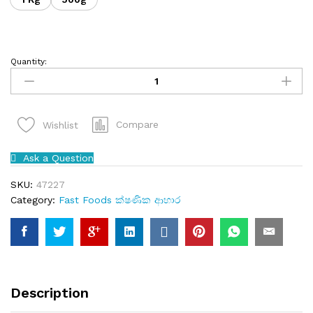
Quantity:
Compare
Wishlist
Ask a Question
SKU:
47227
Category:
Fast Foods ක්ෂණික ආහාර
Description