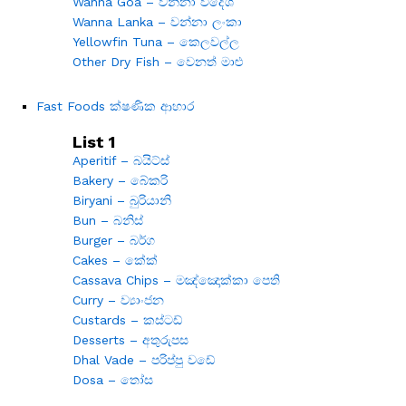
Wanna Goa – වන්නා විදේශ
Wanna Lanka – වන්නා ලංකා
Yellowfin Tuna – කෙලවල්ල
Other Dry Fish – වෙනත් මාළු
Fast Foods ක්ෂණික ආහාර
List 1
Aperitif – බයිට්ස්
Bakery – බේකරි
Biryani – බුරියානි
Bun – බනිස්
Burger – බර්ග
Cakes – කේක්
Cassava Chips – මඤ්ඤොක්කා පෙති
Curry – ව්‍යාංජන
Custards – කස්ටඩ්
Desserts – අතුරුපස
Dhal Vade – පරිප්පු වඩේ
Dosa – තෝස