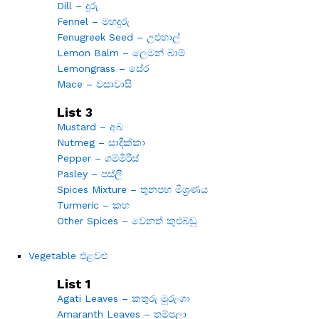
Dill – දුරු
Fennel – මහදුරු
Fenugreek Seed – උළුහාල්
Lemon Balm – ලෙමන් බාම්
Lemongrass – සේර
Mace – වසාවාසි
List 3
Mustard – අබ
Nutmeg – සාදික්කා
Pepper – ගම්මිරිස්
Pasley – පස්ලි
Spices Mixture – තුනපහ මිශ්‍රණය
Turmeric – කහ
Other Spices – වෙනත් කුළුබඩු
Vegetable එළවළු
List 1
Agati Leaves – කතුරු මුරුංගා
Amaranth Leaves – තම්පලා