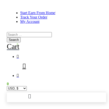
Start Earn From Home
Track Your Order
My Account
Search
for:
Cart
0
0
Main
Menu