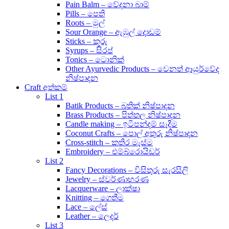
Pain Balm – වේදනා බාම්
Pills – පෙති
Roots – මුල්
Sour Orange – ඇඹුල් දොඩම්
Sticks – කූරු
Syrups – සිරප්
Tonics – ටොනික්
Other Ayurvedic Products – වෙනත් ආයුර්වේද
නිෂ්පාදන
Craft අත්කම්
List 1
Batik Products – බතික් නිෂ්පාදන
Brass Products – පිත්තල නිෂ්පාදන
Candle making – ඉටිපන්දම් සෑදීම
Coconut Crafts – පොල් අතුරු නිෂ්පාදන
Cross-stitch – කතිර මැස්ම
Embroidery – එම්බ්රොයිඩර්
List 2
Fancy Decorations – විසිතුරු සැරසිලි
Jewelry – ස්වර්ණාභරණ
Lacquerware – ලාක්ෂා
Knitting – ගෙතීම
Lace – ලේස්
Leather – ලෙදර්
List 3