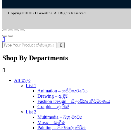
Copyright ©2021 Gewattha. All Rights Reserved.
Shop By Departments
Art කලා
List 1
Animation – සජීවිකරණය
Drawing – ඇඳීම
Fashion Design – විලාසිතා නිර්මාණය
Graphic – ග්‍රැෆික්
List 2
Multimedia – බහු මාධ්‍ය
Music – සංගීත
Painting – පින්තාරු කිරීම