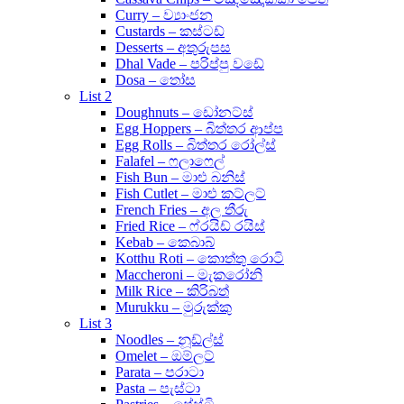
Curry – ව්‍යාංජන
Custards – කස්ටඩ්
Desserts – අතුරුපස
Dhal Vade – පරිප්පු වඩේ
Dosa – තෝස
List 2
Doughnuts – ඩෝනට්ස්
Egg Hoppers – බිත්තර ආප්ප
Egg Rolls – බිත්තර රෝල්ස්
Falafel – ෆලාෆෙල්
Fish Bun – මාළු බනිස්
Fish Cutlet – මාළු කට්ලට්
French Fries – අල තීරු
Fried Rice – ෆ්රයිඩ් රයිස්
Kebab – කෙබාබ්
Kotthu Roti – කොත්තු රොටි
Maccheroni – මැකරෝනි
Milk Rice – කිරිබත්
Murukku – මුරුක්කු
List 3
Noodles – නූඩ්ල්ස්
Omelet – ඔම්ලට්
Parata – පරාටා
Pasta – පැස්ටා