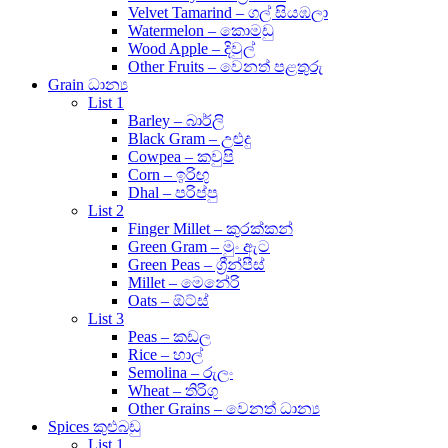
Velvet Tamarind – ගල් සියඹලා
Watermelon – කොමඩු
Wood Apple – දිවුල්
Other Fruits – වෙනත් පළතුරු
Grain ධාන්‍ය
List 1
Barley – බාර්ලි
Black Gram – උළුදු
Cowpea – කවුපි
Corn – ඉරිඟු
Dhal – පරිප්පු
List 2
Finger Millet – කුරක්කන්
Green Gram – මුං ඇට
Green Peas – ග්‍රීන්පීස්
Millet – මෙනේරි
Oats – ඕට්ස්
List 3
Peas – කඩල
Rice – හාල්
Semolina – රුලං
Wheat – තිරිගු
Other Grains – වෙනත් ධාන්‍ය
Spices කුළුබඩු
List 1