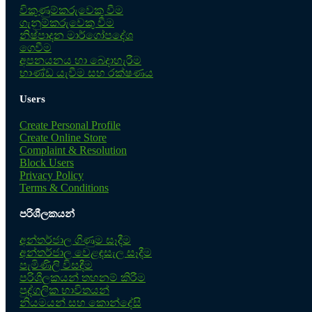
විකුණුම්කරුවෙකු වීම
ගැනුම්කරුවෙකු වීම
නිෂ්පාදන මාර්ගෝපදේශ
ගෙවීම
අපනයනය හා බෙදාහැරීම
භාණ්ඩ යැවීම සහ රක්ෂණය
Users
Create Personal Profile
Create Online Store
Complaint & Resolution
Block Users
Privacy Policy
Terms & Conditions
පරිශීලකයන්
අන්තර්ජාල ගිණුම සෑදීම
අන්තර්ජාල වෙළඳසැල සෑදීම
පැමිණිලි විසඳීම
පරිශීලකයන් තහනම් කිරීම
පුද්ගලික භාවිතයන්
නියමයන් සහ කොන්දේසි