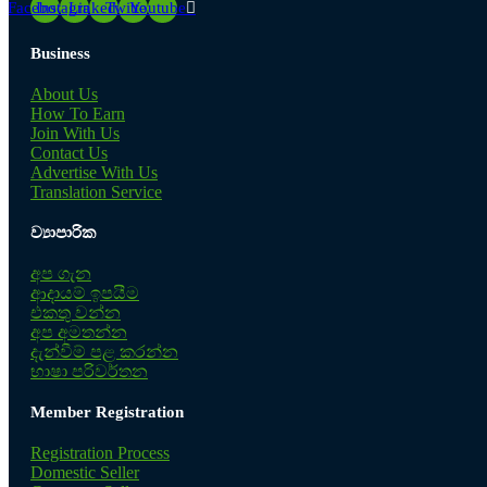
Facebook
Instagram
Linkedin
Twitter
Youtube
Business
About Us
How To Earn
Join With Us
Contact Us
Advertise With Us
Translation Service
ව්‍යාපාරික
අප ගැන
ආදායම් ඉපයීම
එකතු වන්න
අප අමතන්න
දැන්වීම් පළ කරන්න
භාෂා පරිවර්තන
Member Registration
Registration Process
Domestic Seller