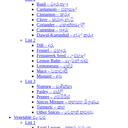
Basil – මදුරුතලා
Cardamom – එනසාල්
Cinnamon – කුරුඳු
Clove – කරාබු නැටි
Coriander – කොත්තමල්ලි
Cumming – සූදුරු
Dawul-Kurunduil – දවුල් කුරුදු
List 2
Dill – දුරු
Fennel – මහදුරු
Fenugreek Seed – උළුහාල්
Lemon Balm – ලෙමන් බාම්
Lemongrass – සේර
Mace – වසාවාසි
Mustard – අබ
List 3
Nutmeg – සාදික්කා
Pasley – පස්ලි
Pepper – ගම්මිරිස්
Spices Mixture – තුනපහ මිශ්‍රණය
Turmeric – කහ
Other Spices – වෙනත් කුළුබඩු
Vegetable එළවළු
List 1
Agati Leaves – කතුරු මුරුංගා