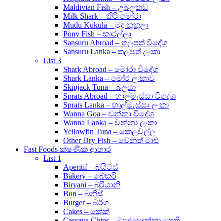
Maldivian Fish – උබලකඩ
Milk Shark – කිරි මෝරා
Mudu Kukula – මුදු කුකුලා
Pony Fish – කාරල්ලා
Sansuru Abroad – තලපත් විදේශ
Sansuru Lanka – තලපත් ලංකා
List 3
Shark Abroad – මෝරා විදේශ
Shark Lanka – මෝර ලංකාව
Skipjack Tuna – බලයා
Sprats Abroad – හාල්මැස්සා විදේශ
Sprats Lanka – හාල්මැස්සා ලංකා
Wanna Goa – වන්නා විදේශ
Wanna Lanka – වන්නා ලංකා
Yellowfin Tuna – කෙලවල්ල
Other Dry Fish – වෙනත් මාළු
Fast Foods ක්ෂණික ආහාර
List 1
Aperitif – බයිට්ස්
Bakery – බේකරි
Biryani – බුරියානි
Bun – බනිස්
Burger – බර්ග
Cakes – කේක්
Cassava Chips – මඤ්ඤොක්කා පෙති