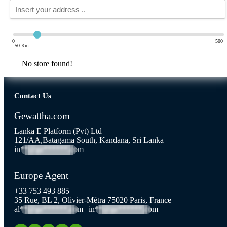
0
500
50 Km
No store found!
Contact Us
Gewattha.com
Lanka E Platform (Pvt) Ltd
121/AA,Batagama South, Kandana, Sri Lanka
in**@ge******.com
Europe Agent
+33 753 493 885
35 Rue, BL 2, Olivier-Métra 75020 Paris, France
al**@ge******.com
|
in**@ge******.com