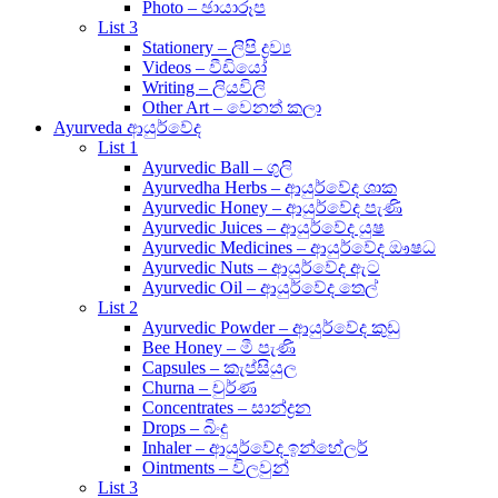
Photo – ඡායාරූප
List 3
Stationery – ලිපි ද්‍රව්‍ය
Videos – වීඩියෝ
Writing – ලියවිලි
Other Art – වෙනත් කලා
Ayurveda ආයුර්වේද
List 1
Ayurvedic Ball – ගුලි
Ayurvedha Herbs – ආයුර්වේද ශාක
Ayurvedic Honey – ආයුර්වේද පැණි
Ayurvedic Juices – ආයුර්වේද යුෂ
Ayurvedic Medicines – ආයුර්වේද ඖෂධ
Ayurvedic Nuts – ආයුර්වේද ඇට
Ayurvedic Oil – ආයුර්වේද තෙල්
List 2
Ayurvedic Powder – ආයුර්වේද කුඩු
Bee Honey – මී පැණි
Capsules – කැප්සියුල
Churna – චුර්ණ
Concentrates – සාන්ද්‍රන
Drops – බිංදු
Inhaler – ආයුර්වේද ඉන්හේලර්
Ointments – විලවුන්
List 3