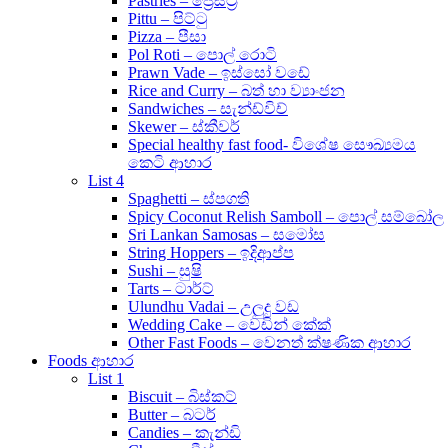
Pastries – ප්‍රේස්ට්‍රි
Pittu – පිට්ටු
Pizza – පීසා
Pol Roti – පොල් රොටි
Prawn Vade – ඉස්සෝ වඩේ
Rice and Curry – බත් හා ව්‍යාංජන
Sandwiches – සැන්ඩ්විච්
Skewer – ස්කීවර්
Special healthy fast food- විශේෂ සෞඛ්‍යමය
කෙටි ආහාර
List 4
Spaghetti – ස්පගති
Spicy Coconut Relish Samboll – පොල් සම්බෝල
Sri Lankan Samosas – සමෝස
String Hoppers – ඉදිආප්ප
Sushi – සුෂි
Tarts – ටාර්ට්
Ulundhu Vadai – උලුදු වඩ
Wedding Cake – වෙඩින් කේක්
Other Fast Foods – වෙනත් ක්ෂණික ආහාර
Foods ආහාර
List 1
Biscuit – බිස්කට්
Butter – බටර්
Candies – කැන්ඩි