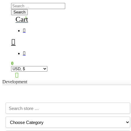
Search
for:
Cart
0
0
Main
Menu
Development