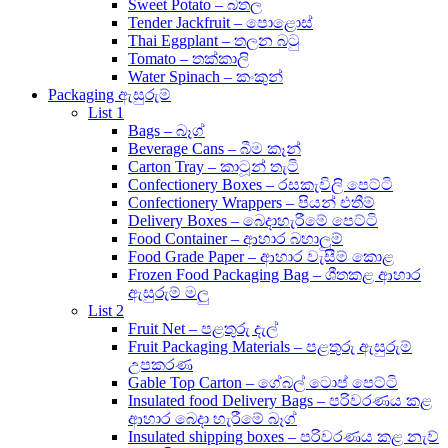
Sweet Potato – බතල
Tender Jackfruit – පොළොස්
Thai Eggplant – තලන බටු
Tomato – තක්කාලි
Water Spinach – කංකුන්
Packaging ඇසුරුම්
List 1
Bags – බෑග්
Beverage Cans – බීම කෑන්
Carton Tray – කාටූන් තැටි
Confectionery Boxes – රසකැවිලි පෙට්ටි
Confectionery Wrappers – පියන් එතීම්
Delivery Boxes – බෙදාහැරීමේ පෙට්ටි
Food Container – ආහාර බහාලුම්
Food Grade Paper – ආහාර වැසීම් කොළ
Frozen Food Packaging Bag – ශීතකළ ආහාර
ඇසුරුම් මලු
List 2
Fruit Net – පළතුරු දැල්
Fruit Packaging Materials – පළතුරු ඇසුරුම්
උපකරණ
Gable Top Carton – ගේබල් ටොප් පෙට්ටි
Insulated food Delivery Bags – පරිවරණය කළ
ආහාර බෙදා හැරීමේ බෑග්
Insulated shipping boxes – පරිවරණය කළ නැව්