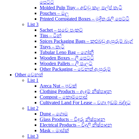
පෙට්ටි
Molded Pulp Tray – අච්චු කළ පල්ප් තැටි
Pouches – මලු
Printed Corrugated Boxes – මුද්‍රිත රැලි පෙට්ටි
List 3
Sachet – සචෙ පැකට්
Tins – ටින්
Spices Packaging Bags – කුළුබඩු ඇසුරුම් බෑග්
Trays – තැටි
Tubular Leno Bag – ගෝනී
Wooden Boxes – ලී පෙට්ටි
Wooden Pallets – ලී පැලට්
Other Packaging – වෙනත් ඇසුරුම්
Other වෙනත්
List 1
Areca Nut – පුවක්
Clothing Products – ඇදුම් නිෂ්පාදන
Compost – කොම්පොස්
Cultivated Land For Lease – වගා ඉඩම් බද්දට
List 2
Dung – ගොම
Glass Products – වීදුරු නිෂ්පාදන
Electrical Products – විදුලි නිෂ්පාදන
Mask – මාස්ක්
List 3