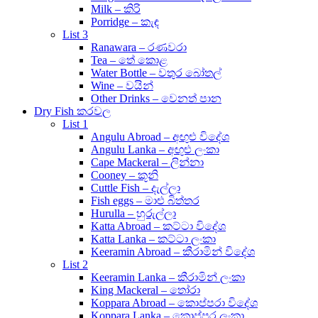
Milk – කිරි
Porridge – කැඳ
List 3
Ranawara – රණවරා
Tea – තේ කොළ
Water Bottle – වතුර බෝතල්
Wine – වයින්
Other Drinks – වෙනත් පාන
Dry Fish කරවල
List 1
Angulu Abroad – අඟුළු විදේශ
Angulu Lanka – අඟුළු ලංකා
Cape Mackeral – ලින්නා
Cooney – කූනි
Cuttle Fish – දැල්ලා
Fish eggs – මාළු බිත්තර
Hurulla – හුරුල්ලා
Katta Abroad – කට්ටා විදේශ
Katta Lanka – කට්ටා ලංකා
Keeramin Abroad – කීරාමින් විදේශ
List 2
Keeramin Lanka – කීරාමින් ලංකා
King Mackeral – තෝරා
Koppara Abroad – කොප්පරා විදේශ
Koppara Lanka – කොප්පර ලංකා