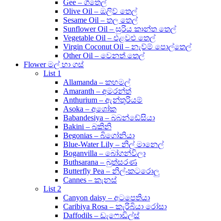
Gee – ගිතෙල්
Olive Oil – ඔලිව් තෙල්
Sesame Oil – තල තෙල්
Sunflower Oil – සුරිය කාන්ත තෙල්
Vegetable Oil – එළවළු තෙල්
Virgin Coconut Oil – නැව්ම් පොල්තෙල්
Other Oil – වෙනත් තෙල්
Flower මල් හා ගස්
List 1
Allamanda – කහමල්
Amaranth – අමරන්ත්
Anthurium – ඇන්තුරියම්
Asoka – අශෝක
Babandesiya – බබන්ඩේසියා
Bakini – බකිනි
Begonias – බිගෝනියා
Blue-Water Lily – නිල් මානෙල්
Boganvilla – බෝගන්විලා
Buthsarana – බුත්සරණ
Butterfly Pea – නිල්-කටරොලු
Cannes – කැනස්
List 2
Canyon daisy – අටපෙතියා
Caribiya Rosa – කැරිබියා රෝසා
Daffodils – ඩැෆොඩිල්ස්