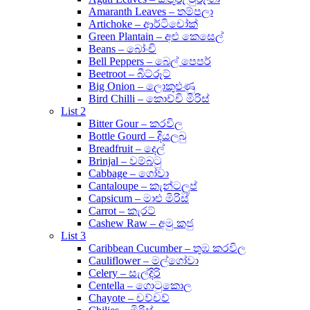
Amaranth Leaves – තම්පලා
Artichoke – ආර්ටිචෝක්
Green Plantain – අළු කෙසෙල්
Beans – බෝංචි
Bell Peppers – බෙල් පෙපර්
Beetroot – බීට්රූට්
Big Onion – ලොකුළුණු
Bird Chilli – කොච්චි මිරිස්
List 2
Bitter Gour – කරවිල
Bottle Gourd – දියලබු
Breadfruit – දෙල්
Brinjal – වම්බටු
Cabbage – ගෝවා
Cantaloupe – කැන්ටලූප්
Capsicum – මාළු මිරිස්
Carrot – කැරට්
Cashew Raw – අමු කජු
List 3
Caribbean Cucumber – තුඹ කරවිල
Cauliflower – මල්ගෝවා
Celery – සැල්දිරි
Centella – ගොටුකොල
Chayote – චව්චව්