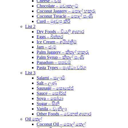
Cheese – චීස්
Chocolate – චොකලට්
Coconut Jaggery – පොල් හකුරු
Coconut Treacle – පොල් පැණි
Curd – මුදවපු කිරි
List 2
Dry Foods – වියලි ආහාර
Eggs – බිත්තර
Ice Cream – අයිස්ක්‍රීම්
Jam – ජෑම්
Palm Jaggery – කිතුල් හකුරු
Palm Syrup – කිතුල් පැණි
Papadum – පපඩම්
Pasta Types – පැස්ටා වර්ග
List 3
Salami – සලාමි
Salt – ලුණු
Sausage – සොසේජ්
Sauce – සෝර්ස්
Soya – සෝයා
Sugar – සීනි
Vanila – වැනිලා
Other Foods – වෙනත් ආහාර
Oil තෙල්
Coconut Oil – පොල් තෙල්