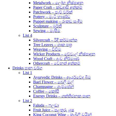
Metalwork – ලෝහ නිෂ්පාදන
Paper Craft – කඩදාසි අත්කම්
Patchwork – පැච් වර්ක්
Pottery – මැටි භාණ්ඩ
Puppet making – රූකඩ සෑදීම
Sculpture – මූර්ති
Sewing – මැසීම
List 4
Silvercraft – රිදී කර්මාන්ත
Tree Leaves – ශාක පත්‍ර
Weaving – විවීම
Wicker Products – වේවැල් නිෂ්පාදන
Wood Craft – දැව නිර්මාණ
Othercraft – වෙනත් අත්කම්
Drinks පාන වර්ග
List 1
Ayurvedic Drinks – ආයුර්වේද බීම
Bael Flower – බෙලි මල්
Champagne – ශැම්පේන්
Coffee – කෝපී
Energy Drinks – ශක්තිජනක පාන
List 2
Faluda – ෆලුඩා
Fruit Juice – පළතුරු යුෂ
King Coconut Wine – තැබිලි වයින්