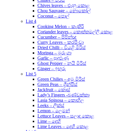
Chilies – මිරිස්
Chives leaves – ළූනු කොළ
Chou Sauvage – නොකෝල්
Coconut – පොල්
List 4
Cooking Melon – කැකිරි
Coriander leaves – කොත්තමල්ලි කොළ
Cucumber – පිපින්ඥ
Curry Leaves – කරපිංචා
Dried Chilli – වියළි මිරිස්
Moringa – මුරුංගා
Garlic – සුදුළූණු
Ghost Pepper – නයි මිරිස්
Ginger – ඉඟුරු
List 5
Green Chilies – අමු මිරිස්
Green Peas – ග්‍රීන්පීස්
Jackfruit – කොස්
Lady’s Fingers -බණ්ඩක්කා
Lasia Spinosa – කොහිල
Leeks – ලීක්ස්
Lemon – ලෙමන්
Lettuce Leaves – සලාද කොළ
Lime – දෙහි
Lime Leaves – දෙහි කොළ