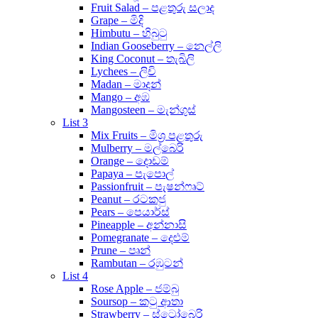
Fruit Salad – පළතුරු සලාද
Grape – මිදි
Himbutu – හිබුටු
Indian Gooseberry – නෙල්ලි
King Coconut – තැබිලි
Lychees – ලිචි
Madan – මාදන්
Mango – අඹ
Mangosteen – මැන්ගුස්
List 3
Mix Fruits – මිශ්‍ර පළතුරු
Mulberry – මල්බෙරි
Orange – දොඩම්
Papaya – පැපොල්
Passionfruit – පැෂන්ෆෘට්
Peanut – රටකජු
Pears – පෙයාර්ස්
Pineapple – අන්නාසි
Pomegranate – දෙළුම්
Prune – පෘන්
Rambutan – රඹුටන්
List 4
Rose Apple – ජම්බු
Soursop – කටු ආතා
Strawberry – ස්ට්‍රෝබෙරි