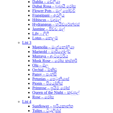
Dahlia – ඩේලියා
Dubai Rosa – ඩුබායි රෝස
Flower Pots – මල් පෝච්චි
Frangipani – අරලිය
Hibiscus – වදමල්
Hydrangeas – හයිඩ්රේන්ජස්
Jasmine – පිච්ච මල්
Lily – ලිලී
Lotus – නෙලුම්
List 3
Magnolia – මැග්නෝලියා
Marigold – මාරිගෝල්ඩ්
Murraya – ඇට්ටේරිය
Musk Rose – රෝස කස්තුරි
Olu – ඕලු
Orchid – ඕකිඩ්
Pansy – පැන්සි
Petunias – පෙටුනියාස්
Pionis – පියෝනිස්
Primrose – ප්‍රයිම් රෝස්
Queen of the Night – කඩුපුල්
Rose – රෝස
List 4
Sunflower – සූරියකාන්ත
Tulips – ටියුලිප්ස්