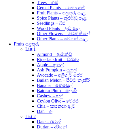
Trees – ගස්
Cereal Plants – ධාන්‍ය ගස්
Fruit Plants – පලතුරු පැළ
Spice Plants – කුළුබඩු පැළ
Seedlings – බීජ
Wood Plants – දැව පැල
Other Flowers – වෙනත් මල්
Other Plants – වෙනත් පැළ
Fruits පළතුරු
List 1
Almond – ආමන්ඩ්
Ripe Jackfruit – වරකා
Apple – ඇපල්
Ash Pumpkin – පුහුල්
Avocado – අලිගැට පේර
Bailan Melon – පිට්ටු කැකිරි
Banana – කෙසෙල්
Batoko Plum – ලොවි
Cashew – කජු
Ceylon Olive – වෙරළු
Chia – කසකසා ඇට
Dan – දං
List 2
Date – රටඉදි
Durian – දූරියන්