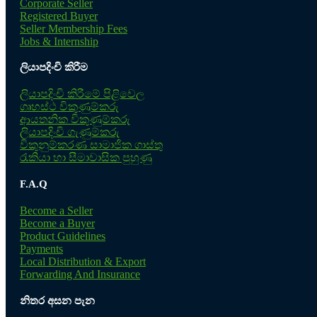
Corporate Seller
Registered Buyer
Seller Membership Fees
Jobs & Internship
ලියාපදිංචි කිරීම
ලියාපදිංචි කිරීමේ පිළිවෙල
ගෘහස්ථ විකුණුම්කරු
ආයතනික විකුණුම්කරු
ලියාපදිංචි ගැණුම්කරු
විකුනුම්කරණ සාමාජික ගාස්තු
රැකියා හා සීමාවාසික පුහුණු
F.A.Q
Become a Seller
Become a Buyer
Product Guidelines
Payments
Local Distribution & Export
Forwarding And Insurance
නිතර අසන පැන