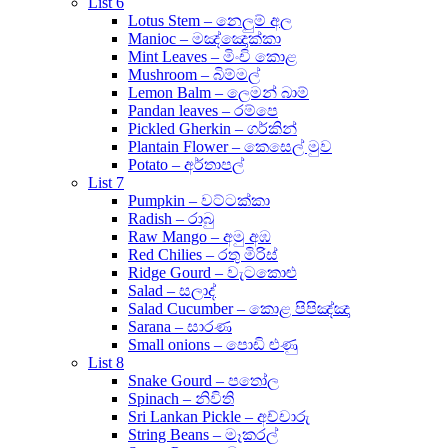
List 6
Lotus Stem – නෙලුම් අල
Manioc – මඤ්ඤොක්කා
Mint Leaves – මිංචි කොළ
Mushroom – බිම්මල්
Lemon Balm – ලෙමන් බාම්
Pandan leaves – රම්පෙ
Pickled Gherkin – ගර්කින්
Plantain Flower – කෙසෙල් මුව
Potato – අර්තාපල්
List 7
Pumpkin – වට්ටක්කා
Radish – රාබු
Raw Mango – අමු අඹ
Red Chilies – රතු මිරිස්
Ridge Gourd – වැටකොළු
Salad – සලාද්
Salad Cucumber – කොළ පිපිඤ්ඤා
Sarana – සාරණ
Small onions – පොඩි ළුණු
List 8
Snake Gourd – පතෝල
Spinach – නිවිති
Sri Lankan Pickle – අච්චාරු
String Beans – මෑකරල්