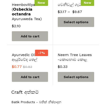
New
New
Heenbovitiya Tea
වෙනිවැල් ගැට
(𝗢𝘀𝗯𝗲𝗰𝗸𝗶𝗮
$
3.17
–
$
9.67
𝗼𝗰𝘁𝗮𝗻𝗱𝗿𝗮
Ayuruweda Tea)
Select options
$
2.10
Add to cart
-
7
%
Ayurvedic Oil –
Neem Tree Leaves
ආයුර්වේද තෙල්
-කොහොඹ කොළ
$
0.77
$
0.33
$
0.83
Add to cart
Select options
Craft අත්කම්
Batik Products - බතික් නිෂ්පාදන