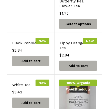
Butterfly Pea
Flower Tea
$
1.75
Select options
New
New
Black Pebble Tea
Tippy Orange Leaf
Tea
$
2.84
$
2.84
Add to cart
Add to cart
New
100% Organic
White Tea
Food Products
$
3.43
Add to cart