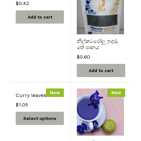
$
0.42
Add to cart
නිල්කටරෝලු ඉගුරු
තේ පානය
$
0.60
Add to cart
New
New
Curry leaves Tea
$
1.05
Select options