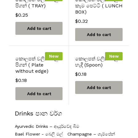
පිගන් ( TRAY)
කෑම පෙට්ටි ( LUNCH
BOX)
$
0.25
$
0.32
Add to cart
Add to cart
New
New
කොලපත් වලින් සෑදු
කොලපත් වලින් සෑදු
පිගන් ( Plate
හැදී (Spoon)
without edge)
$
0.18
$
0.18
Add to cart
Add to cart
Drinks පාන වර්ග
Ayurvedic Drinks – ආයුර්වේද බීම
Bael Flower - බෙලි මල්
Champagne – ශැම්පේන්