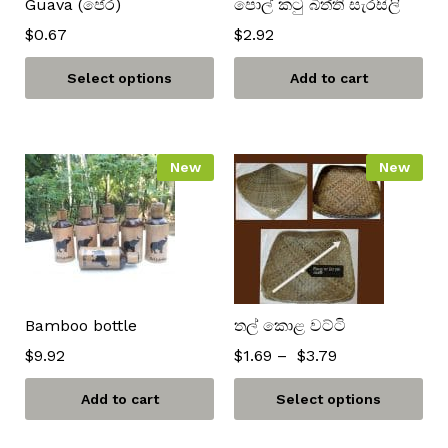
Guava (පේර)
පොල් කටු බිත්ති සැරසිලි
$
0.67
$
2.92
Select options
Add to cart
New
New
Bamboo bottle
තල් කොළ වට්ටි
$
9.92
$
1.69
–
$
3.79
Add to cart
Select options