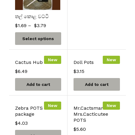
තල් කොළ වට්ටි
$
1.69
–
$
3.79
Select options
New
New
Cactus Hub
Doll Pots
$
6.49
$
3.15
Add to cart
Add to cart
New
New
Zebra POTS
Mr.Cactsmart &
package
Mrs.Cacticutee
POTS
$
4.03
$
5.60