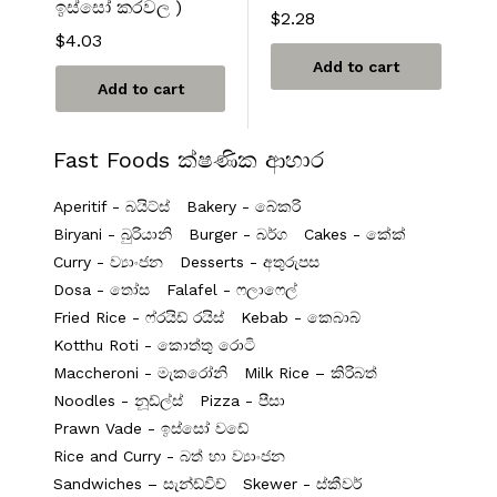
ඉස්සෝ කරවල )
$
2.28
$
4.03
Add to cart
Add to cart
Fast Foods ක්ෂණික ආහාර
Aperitif - බයිට්ස්
Bakery - බේකරි
Biryani - බුරියානි
Burger - බර්ග
Cakes - කේක්
Curry - ව්‍යාංජන
Desserts - අතුරුපස
Dosa - තෝස
Falafel - ෆලාෆෙල්
Fried Rice - ෆ්රයිඩ් රයිස්
Kebab - කෙබාබ්
Kotthu Roti - කොත්තු රොටි
Maccheroni - මැකරෝනි
Milk Rice – කිරිබත්
Noodles - නූඩ්ල්ස්
Pizza - පීසා
Prawn Vade - ඉස්සෝ වඩේ
Rice and Curry - බත් හා ව්‍යාංජන
Sandwiches – සැන්ඩ්විච්
Skewer - ස්කීවර්