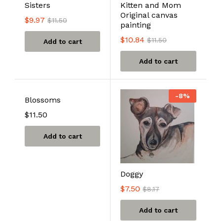
Sisters
Kitten and Mom
Original canvas
$
9.97
$
11.50
painting
$
10.84
$
11.50
Add to cart
Add to cart
-
8
%
Blossoms
$
11.50
Add to cart
Doggy
$
7.50
$
8.17
Add to cart