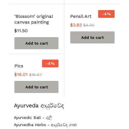
-
4
%
‘Blossom’ original
Pensil Art
canvas painting
$
3.83
$
4.00
$
11.50
Add to cart
Add to cart
-
4
%
Pics
$
16.01
$
16.67
Add to cart
Ayurveda ආයුර්වේද
Ayurvedic Ball - ගුලි
Ayurvedha Herbs - ආයුර්වේද ශාක