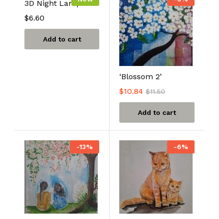
3D Night Lamp
$
6.60
Add to cart
‘Blossom 2’
$
10.84
$
11.50
Add to cart
-
13
%
-
6
%