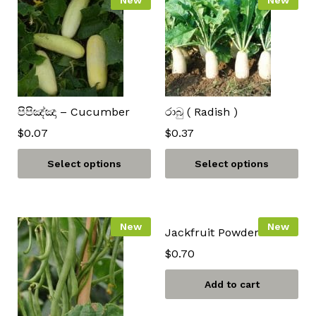
පිපිඤ්ඤා – Cucumber
රාබු ( Radish )
$
0.07
$
0.37
Select options
Select options
New
New
Jackfruit Powder
$
0.70
Add to cart