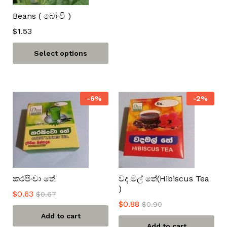
Beans ( බෝංචි )
$
1.53
Select options
-
6
%
-
2
%
කරපිංචා තේ
වද මල් තේ(Hibiscus Tea
)
$
0.63
$
0.67
$
0.88
$
0.90
Add to cart
Add to cart