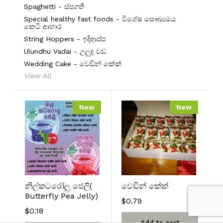
Spaghetti - ස්පගති
Special healthy fast foods - විශේෂ සෞඛ්‍යමය
කෙටි ආහාර
String Hoppers - ඉදිආප්ප
Ulundhu Vadai - උලුදු වඩ
Wedding Cake - වෙඩින් කේක්
View All
New
New
නිල්කටරෝලු ජෙලි(
වෙඩින් කේක්
Butterfly Pea Jelly)
$
0.79
$
0.18
Add to cart