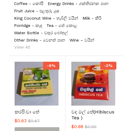
Coffee - කෝපී
Energy Drinks - ශක්තිජනක පාන
Fruit Juice - පළතුරු යුෂ
King Coconut Wine - තැබිලි වයින්
Milk - කිරි
Porridge - කැඳ
Tea - තේ කොළ
Water Bottle - වතුර බෝතල්
Other Drinks - වෙනත් පාන
Wine – වයින්
View All
-
6
%
-
2
%
කරපිංචා තේ
වද මල් තේ(Hibiscus
Tea )
$
0.63
$
0.67
$
0.88
$
0.90