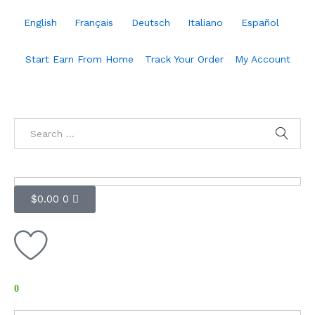
English
Français
Deutsch
Italiano
Español
Start Earn From Home
Track Your Order
My Account
$
0.00
0
0