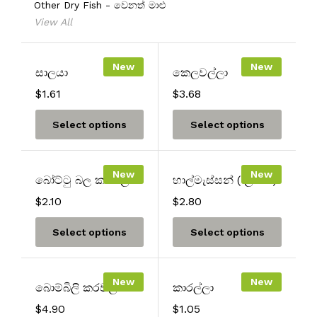
Other Dry Fish - වෙනත් මාළු
View All
New
New
සාලයා
කෙලවල්ලා
$
1.61
$
3.68
Select options
Select options
New
New
බෝට්ටු බල කරවල
හාල්මැස්සන් ( ලංකා )
$
2.10
$
2.80
Select options
Select options
New
New
බොම්බිලි කරවල
කාරල්ලා
$
4.90
$
1.05