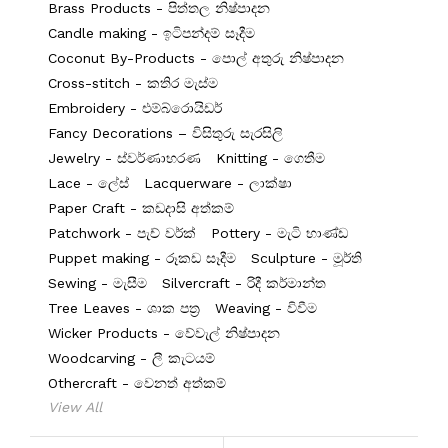
Brass Products - පිත්තල නිෂ්පාදන
Candle making - ඉටිපන්දම් සෑදීම
Coconut By-Products - පොල් අතුරු නිෂ්පාදන
Cross-stitch - කතිර මැස්ම
Embroidery - එම්බ්රොයිඩර්
Fancy Decorations – විසිතුරු සැරසිලි
Jewelry - ස්වර්ණාභරණ
Knitting - ගෙතීම
Lace - ලේස්
Lacquerware - ලාක්ෂා
Paper Craft - කඩදාසි අත්කම්
Patchwork - පැච් වර්ක්
Pottery - මැටි භාණ්ඩ
Puppet making - රූකඩ සෑදීම
Sculpture - මූර්ති
Sewing - මැසීම
Silvercraft - රිදී කර්මාන්ත
Tree Leaves - ශාක පත්‍ර
Weaving - විවීම
Wicker Products - වේවැල් නිෂ්පාදන
Woodcarving - ලී කැටයම්
Othercraft - වෙනත් අත්කම්
View All