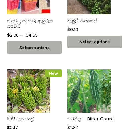
එළවලු පලතුරු ඇසුරුම්
ඇබුල් කෙසෙල්
පෙට්ටි
$
0.13
$
2.98
–
$
4.55
Select options
Select options
New
සිනි කෙසෙල්
කරවිල – Bitter Gourd
$
0.17
$
1.37