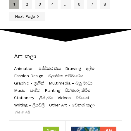
1
2
3
4
…
6
7
8
Next Page
Art කලා
Animation - සජීවිකරණය
Drawing - ඇඳීම
Fashion Design - විලාසිතා නිර්මාණය
Graphic - ග්‍රැෆික්
Multimedia - බහු මාධ්‍ය
Music - සංගීත
Painting - පින්තාරු කිරීම
Stationery - ලිපි ද්‍රව්‍ය
Videos - වීඩියෝ
Writing - ලියවිලි
Other Art - වෙනත් කලා
View All
New
-
6
%