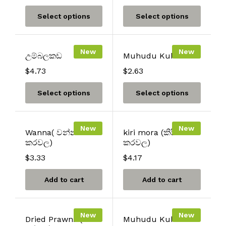
Select options
Select options
New
New
උම්බලකඩ
Muhudu Kukul
$
4.73
$
2.63
Select options
Select options
New
New
Wanna( වන්නා
kiri mora (කිරි මෝරා
කරවල)
කරවල)
$
3.33
$
4.17
Add to cart
Add to cart
New
New
Dried Prawns (
Muhudu Kukula